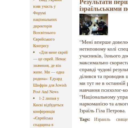
Результати перш
взяв участь у
ізраїльськими 
Форумі
національних
директорів
Всесвітнього
Єврейського
“Мені вперше довело
Конгресу
нетиповому колі спеці
«Для мене єврей
учасників, їхнього до
— це єврей. Немає
максимально скорист
значення, де він
справді чудові резуль
живе. Ми — одна
ділився та проводив ц
родина»: Едуард
ми тут не в останній 
Шифрін для Jewish
навчання психолог-ко
Post And News
“Національному управ
1-2 липня у
наркоманією та алког
Києві відбудеться
Ізраїль Гіла Петрова.
конференція
«Єврейська
Tags:
Израиль
свяще
спадщина в