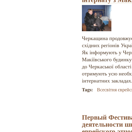
Черкащина продовжує
східних регіонів Укра
Як інформують у Чер
Макіївського будинку-
до Черкаської області
отримують усю необхі
інтернатних закладах
Tags:
Всесвітня єврей
Первый Фестив
деятельности ш
еврейского этн