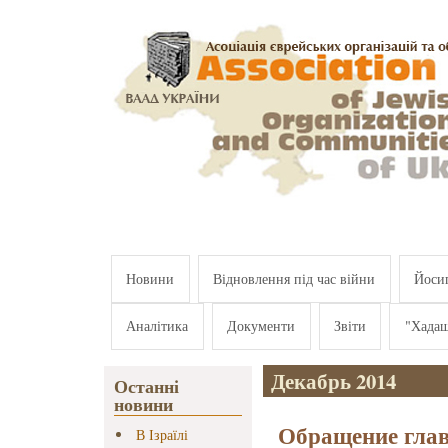
Перейти к основному содержанию
Новини
Відновлення під час війни
Йосип
Аналітика
Документи
Звіти
"Хада
Декабрь 2014
Останні
новини
Обращение глав
В Ізраїлі