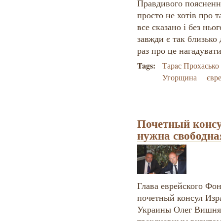
Правдивого пояснення
просто не хотів про 
все сказано і без нь
завжди є так близько 
раз про це нагадуват
Tags:
Тарaс Прохасько
Угорщина
євре
Почетный консу
нужна свободна
Глава еврейского Фон
почетный консул Изр
Украины Олег Вишня