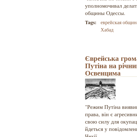
уполномочивал делат
общины Одессы.
Tags:
еврейская общин
Хабад
Єврейська грома
Путіна на річни
Освенцима
"Режим Путіна вияви
права, він є агресив
свою силу для окупаці
йдеться у повідомлен
Чехії.