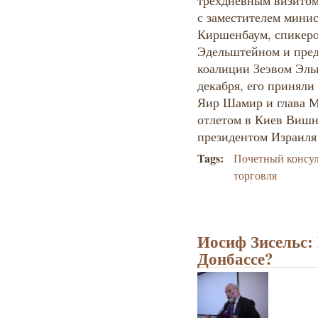
трехдневным визитом.
с заместителем мини
Киршенбаум, спикер
Эдельштейном и пред
коалиции Зеэвом Эль
декабря, его приняли
Яир Шамир и глава 
отлетом в Киев Вишня
президентом Израил
Tags:
Почетный консу
торговля
Иосиф Зисельс:
Донбассе?