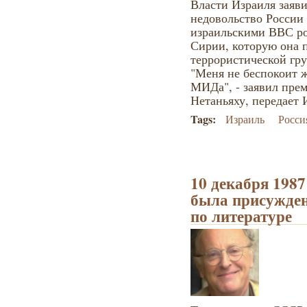
Власти Израиля заяви
недовольство России
израильскими ВВС ро
Сирии, которую она 
террористической гр
"Меня не беспокоит ж
МИДа", - заявил пре
Нетаньяху, передает 
Tags:
Израиль
Росси
10 декабря 198
была присужден
по литературе