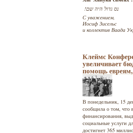
נס גדול היה שם!
С уважением,
Иосиф Зисельс
и коллектив Ваада У
Клеймс Конфере
увеличивает бю
помощь евреям
В понедельник, 15 д
сообщила о том, что 
финансирования, выд
социальные услуги д
достигнет 365 милли