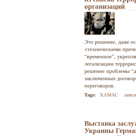
организаций
Это решение, даже ес
<техническими причи
“временное”, укрепл
легализации террори
решение проблемы “дв
заключенных договор
переговоров.
Tags:
ХАМАС
заяв
Выставка заслу
Украины Герман