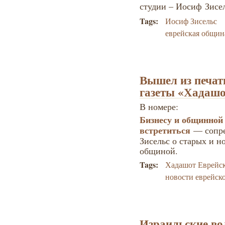
студии – Иосиф Зисе
Tags:
Иосиф Зисельс
еврейская общин
Вышел из печат
газеты «Хадашо
В номере:
Бизнесу и общинной
встретиться
— сопре
Зисельс о старых и н
общиной.
Tags:
Хадашот Еврейс
новости еврейск
Израильские в