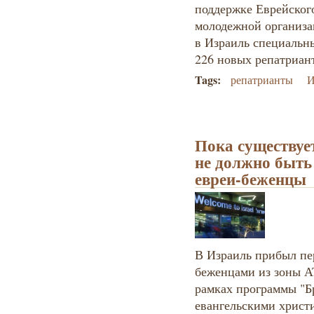
поддержке Еврейског
молодежной организа
в Израиль специальн
226 новых репатриант
Tags:
репатрианты
И
Пока существуе
не должно быть 
евреи-беженцы
В Израиль прибыл пе
беженцами из зоны А
рамках программы "Б
евангельскими христ