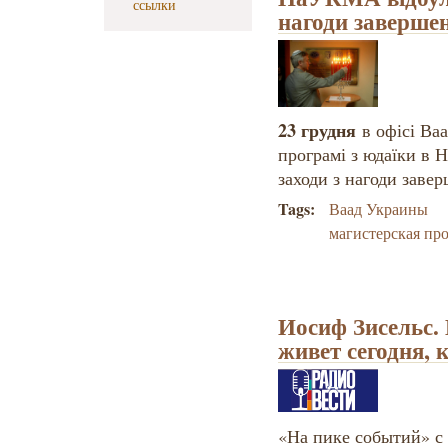
ссылки
нагоди заверше
23 грудня
в офісі Ва
програмі з юдаїки в 
заходи з нагоди заве
Tags:
Ваад Украины
магистерская пр
Иосиф Зисельс.
живет сегодня, 
«На пике событий» с