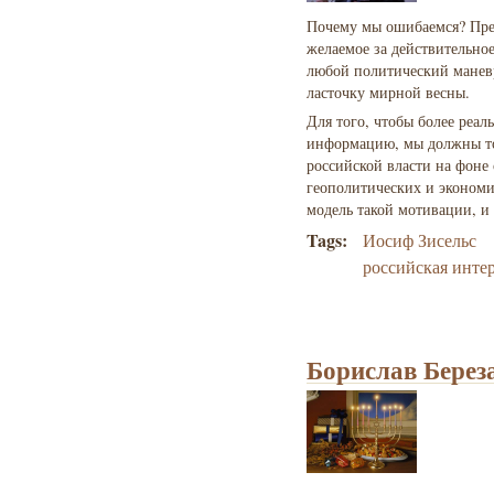
Почему мы ошибаемся? Пре
желаемое за действительно
любой политический маневр
ласточку мирной весны.
Для того, чтобы более реа
информацию, мы должны то
российской власти на фон
геополитических и экономи
модель такой мотивации, и 
Tags:
Иосиф Зисельс
российская инте
Борислав Береза