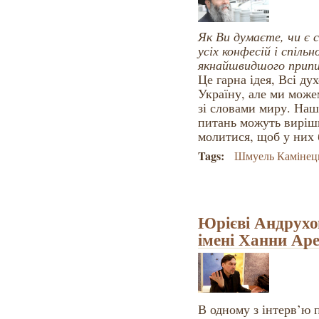
Як Ви думаєте, чи є 
усіх конфесій і спіль
якнайшвидшого припи
Це гарна ідея, Всі ду
Україну, але ми мож
зі словами миру. Наша
питань можуть виріши
молитися, щоб у них б
Tags:
Шмуель Камінец
Юрієві Андрухо
імені Ханни Ар
В одному з інтерв’ю 