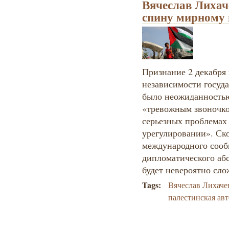
Вячеслав Лихач
спину мирному 
Признание 2 декабря
независимости госуда
было неожиданностью
«тревожным звоночк
серьезных проблемах
урегулировании». Ско
международного сооб
дипломатического абс
будет невероятно сло
Tags:
Вячеслав Лихаче
палестинская ав