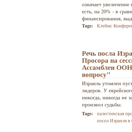
означает увеличение 
есть, на 20% - в сра
финансирования, выде
Tags:
Клеймс Конфере
Речь посла Изр
Просора на сес
Ассамблеи ООН
вопросу"
Израиль утомлен пус
лидеров. У еврейског
никогда, никогда не з
произвол судьбы.
Tags:
палестинская пр
посол Израиля 