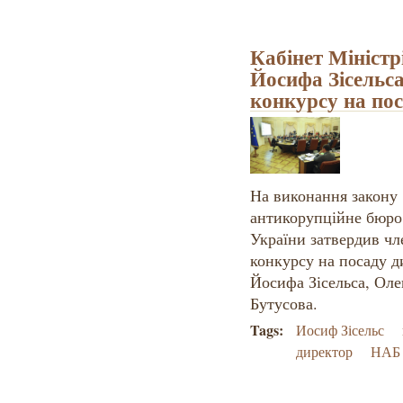
Кабінет Міністр
Йосифа Зісельса
конкурсу на по
На виконання закону
антикорупційне бюро 
України затвердив чл
конкурсу на посаду д
Йосифа Зісельса, Ол
Бутусова.
Tags:
Иосиф Зісельс
директор
НАБ