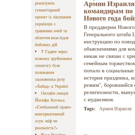
Армии Израиля
реалізують
командирам по 
гуманітарний
Нового года б
проєкт із лікування
українців з
В преддверии Нового
травмами очей та
Генерального штаба
обличчя внаслідок
инструкцию по поводу
бойових дій
объяснениями для ком
У Гадячі через
никак не связан с хри
пожежу зруйновано
семейным торжеством
синагогу біля
попало в социальные
поховання
история праздника, 
засновника руху
режим", боровшийся
«Хабад» в Україні
религиозности, вынуж
Онлайн-лекція
с иудаизмом.
Йосифа Зісельса
«Глобальний право-
Tags:
Армия Израиля
консервативний
зсув: міф чи
реальність?»
Ваад України