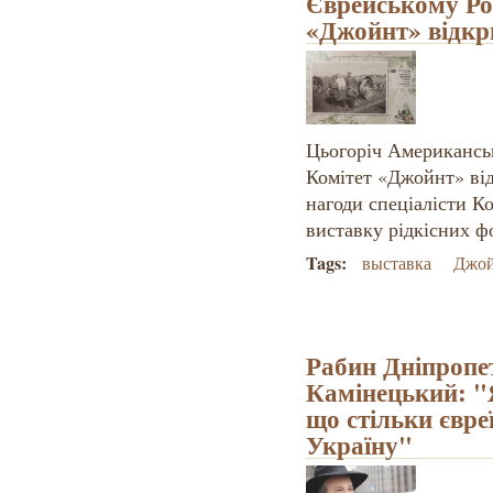
Єврейському Ро
«Джойнт» відкр
Цьогоріч Американсь
Комітет «Джойнт» відз
нагоди спеціалісти К
виставку рідкісних ф
Tags:
выставка
Джо
Рабин Дніпроп
Камінецький: "Я
що стільки євре
Україну"