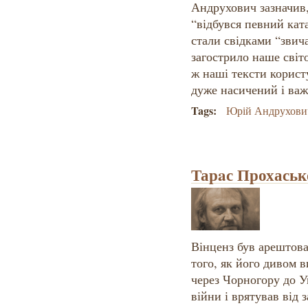
Андрухович зазначив,
“відбувся певний кат
стали свідками “звича
загострило наше світо
ж наші тексти корист
дуже насичений і ва
Tags:
Юрій Андрухови
Тарaс Прохаськ
Вінценз був арештован
того, як його дивом 
через Чорногору до У
війни і врятував від з