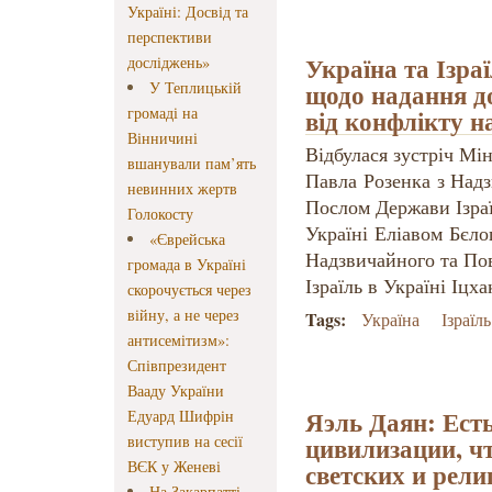
Україні: Досвід та
перспективи
Україна та Ізра
досліджень»
щодо надання д
У Теплицькій
громаді на
від конфлікту н
Вінничині
Відбулася зустріч Мін
вшанували пам’ять
Павла Розенка з Над
невинних жертв
Послом Держави Ізраї
Голокосту
Україні Еліавом Бєло
«Єврейська
Надзвичайного та По
громада в Україні
Ізраїль в Україні Іцх
скорочується через
війну, а не через
Tags:
Україна
Ізраїль
антисемітизм»:
Співпрезидент
Вааду України
Яэль Даян: Есть
Едуард Шифрін
цивилизации, чт
виступив на сесії
ВЄК у Женеві
светских и рели
На Закарпатті