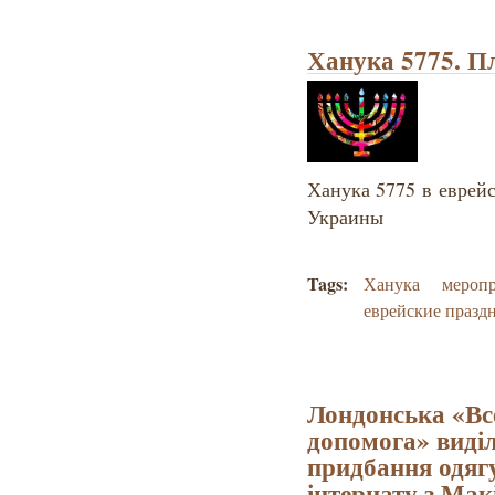
Ханука 5775. П
Ханука 5775 в
еврейс
Украины
Tags:
Ханука
мероп
еврейские празд
Лондонська «Вс
допомога» виділ
придбання одягу
інтернату з Мак