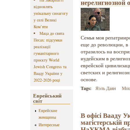
нерелигиозной о
відновлять
унікальну синагогу
у селі Великі
Ком’яти
Маца до свята
Семья моя репатриир
Песах: підсумки
еще до революции, в 
реалізації
отразилось на воспр
гуманітарного
иудейским в религиоз
проєкту World
еврейской цивилизаци
Jewish Congress та
светских и религиозн
Вааду України у
основе.
2022-2026 році
Tags:
Яэль Даян
Мош
Еврейський
світ
Еврейские
В офісі Вааду У
женщины
магістерській п
Интересные
НаУКМА відбули