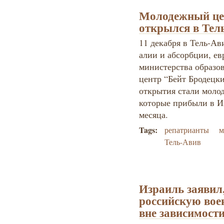
Молодежный цен
открылся в Тел
11 декабря в Тель-А
алии и абсорбции, ев
министерства образо
центр “Бейт Бродецк
открытия стали молод
которые прибыли в И
месяца.
Tags:
репатрианты
м
Тель-Авив
Израиль заявил,
российскую вое
вне зависимост