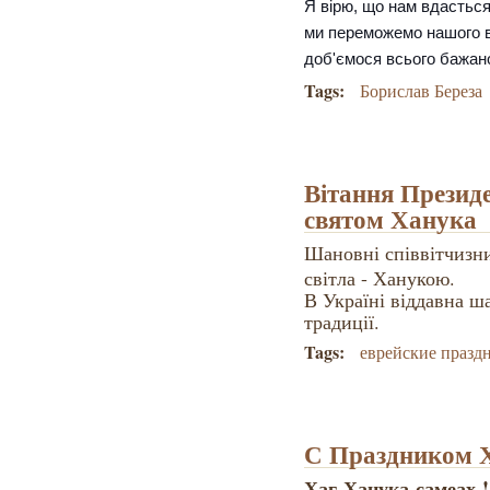
Я вірю, що нам вдастьс
ми переможемо нашого во
доб'ємося всього бажано
Tags:
Борислав Береза
Вітання Президе
святом Ханука
Шановні співвітчизн
світла - Ханукою.
В Україні віддавна ша
традиції.
Tags:
еврейские празд
С Праздником 
Хаг Ханука самеах