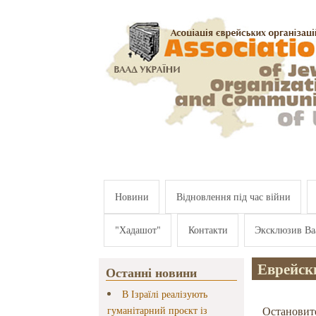
Перейти к основному содержанию
Новини
Відновлення під час війни
"Хадашот"
Контакти
Эксклюзив Ва
Еврейск
Останні новини
В Ізраїлі реалізують
гуманітарний проєкт із
Остановите