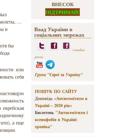
ВНЕСОК
ПІДТРИМАЙ!
 был
амолеты, …
Ваад України в
ры и
соціальних мережах
хотя бы
(vaadua
обода
press)
анности или
Група "Євреї за Україну"
вовать себя
ПОШУК ПО САЙТУ
 настоящую
Доповідь
«Антисемітизм в
озможность
Україні – 2020 рік»
о еврейская
Бюлетень
"Антисемітизм і
раздничному
ксенофобія в Україні:
ати), а еще
хроніка"
лизации.