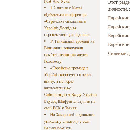
Post And News
Этот разд
1-2 липня у Києві
личности,
відбудеться конференція
Еврейские
«Єврейська спадщина в
Еврейские
Україні: Досвід та
перспективи досліджень»
Еврейские
У Теплицькій громаді на
Еврейские
Вінничині вшанували
Сильные д
пам’ять невинних жертв
Голокосту
«Єврейська громада в
Україні скорочується через
війну, а не через
антисемітизм»:
Співпрезидент Вааду України
Едуард Шифрін виступив на
сесії ВЄК у Женеві
На Закарпатті відновлять
унікальну синагогу у селі
Великі Ком’яти