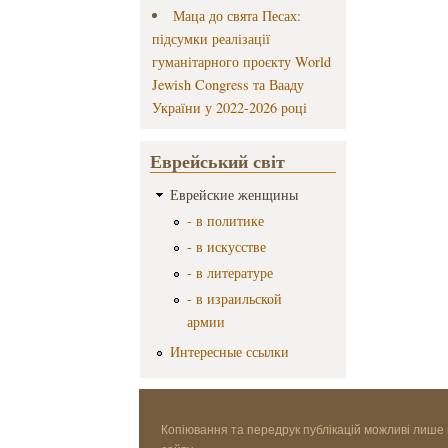
Маца до свята Песах:
підсумки реалізації
гуманітарного проєкту World
Jewish Congress та Вааду
України у 2022-2026 році
Еврейський світ
Еврейские женщины
- в политике
- в искусстве
- в литературе
- в израильской
армии
Интересные ссылки
Копіювання та передрук публікацій можливі лише 