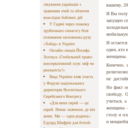
лікування українців з
вашему, 20
травмами очей та обличчя
И Вы получ
внаслідок бойових дій
запущен сп
У Гадячі через пожежу
холодильн
зруйновано синагогу біля
мобильную
поховання засновника руху
И остается
«Хабад» в Україні
один, кто 
Онлайн-лекція Йосифа
женщины.
Зісельса «Глобальний право-
консервативний зсув: міф чи
Конечно, 
реальність?»
религиозн
Ваад України взяв участь
не достой
у Форумі національних
Но факт о
директорів Всесвітнього
свободу. 
Єврейського Конгресу
учиться, а
«Для мене єврей — це
женщина -
єврей. Немає значення, де він
столу и пл
живе. Ми — одна родина»:
и мощнейш
Едуард Шифрін для Jewish