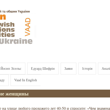
Йосип Зісельс
Едуард Шифрін
Заяви
Історія
Анал
аду
Vaad In English
ие женщины
 на улице любого прохожего лет 40-50 и спросите: «Чем знамена