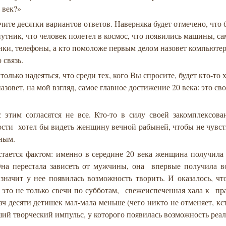
 век?»
ите десятки вариантов ответов. Наверняка будет отмечено, что
утник, что человек полетел в космос, что появились машины, с
ики, телефоны, а кто помоложе первым делом назовет компьюте
 связь.
 только надеяться, что среди тех, кого Вы спросите, будет кто-то 
назовет, на мой взгляд, самое главное достижение 20 века: это св
с этим согласятся не все. Кто-то в силу своей закомплексов
ости хотел бы видеть женщину вечной рабыней, чтобы не чувст
ным.
стается фактом: именно в середине 20 века женщина получила
Она перестала зависеть от мужчины, она впервые получила в
 значит у нее появилась возможность творить. И оказалось, чт
 это не только свечи по субботам, свежеиспеченная хала к п
ач десяти детишек мал-мала меньше (чего никто не отменяет, кст
ий творческий импульс, у которого появилась возможность реа