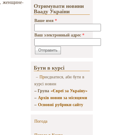
, женщине-
Отримувати новини
Вааду України
Ваше имя
*
Ваш электронный адрес
*
Бути в курсі
–
Пр
иєднатися, аби бути в
курсі новин
– Група
«Євреї за Україну»
–
Архів новин за місяцями
–
Основні рубрики сайту
Погода
Погода в
Киеве