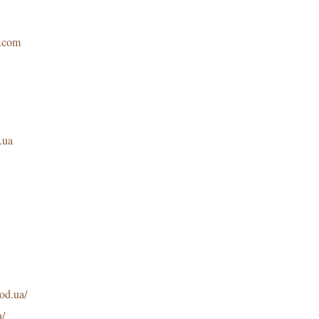
i.com
.ua
.od.ua/
a/