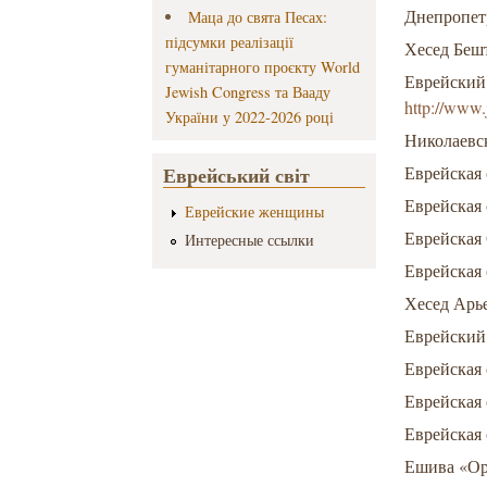
Днепропет
Маца до свята Песах:
підсумки реалізації
Хесед Беш
гуманітарного проєкту World
Еврейский
Jewish Congress та Вааду
http://www.
України у 2022-2026 році
Николаевс
Еврейський світ
Еврейская
Еврейская
Еврейские женщины
Еврейская
Интересные ссылки
Еврейская
Хесед Арь
Еврейский
Еврейская
Еврейская
Еврейская
Ешива «Ор