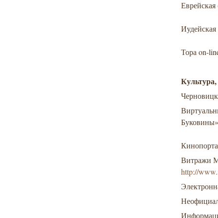
Еврейская
Иудейская
Тора on-li
Культура,
Черновицк
Виртуальн
Буковины
Кинопорта
Витражи М
http://www.
Электронн
Неофициал
Информаци