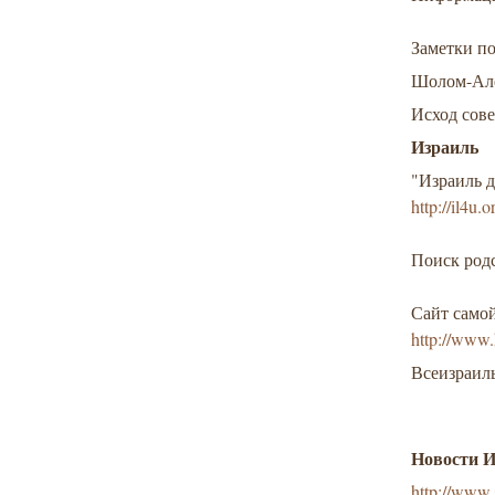
Заметки п
Шолом-Але
Исход сов
Израиль
"Израиль 
http://il4u.or
Поиск род
Сайт само
http://www.
Всеизраиль
Новости 
http://www