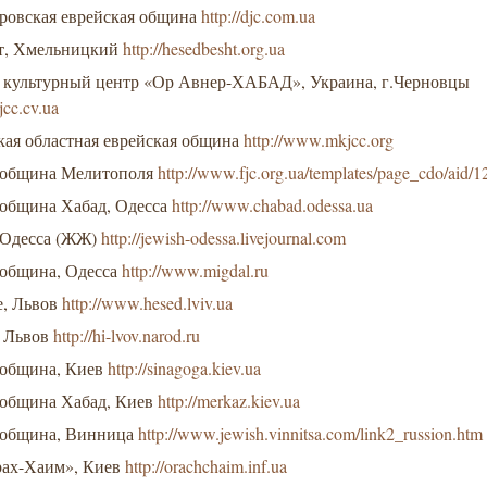
ровская еврейская община
http://djc.com.ua
т, Хмельницкий
http://hesedbesht.org.ua
 культурный центр «Ор Авнер-ХАБАД», Украина, г.Черновцы
jcc.cv.ua
кая областная еврейская община
http://www.mkjcc.org
 община Мелитополя
http://www.fjc.org.ua/templates/page_cdo/aid/
 община Хабад, Одесса
http://www.chabad.odessa.ua
 Одесса (ЖЖ)
http://jewish-odessa.livejournal.com
 община, Одесса
http://www.migdal.ru
е, Львов
http://www.hesed.lviv.ua
 Львов
http://hi-lvov.narod.ru
 община, Киев
http://sinagoga.kiev.ua
 община Хабад, Киев
http://merkaz.kiev.ua
 община, Винница
http://www.jewish.vinnitsa.com/link2_russion.htm
ах-Хаим», Киев
http://orachchaim.inf.ua