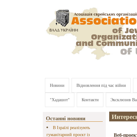
Перейти к основному содержанию
Новини
Відновлення під час війни
"Хадашот"
Контакти
Эксклюзив Ва
Интерес
Останні новини
В Ізраїлі реалізують
Веб-прое
гуманітарний проєкт із