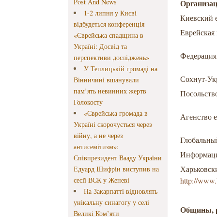
Post And News
Организац
1-2 липня у Києві
Киевский 
відбудеться конференція
Еврейская
«Єврейська спадщина в
Україні: Досвід та
Федерация
перспективи досліджень»
У Теплицькій громаді на
Сохнут-У
Вінничині вшанували
пам’ять невинних жертв
Посольств
Голокосту
«Єврейська громада в
Агенство 
Україні скорочується через
війну, а не через
Глобальны
антисемітизм»:
Информаци
Співпрезидент Вааду України
Харьковск
Едуард Шифрін виступив на
сесії ВЄК у Женеві
http://www.
На Закарпатті відновлять
унікальну синагогу у селі
Общины, р
Великі Ком’яти