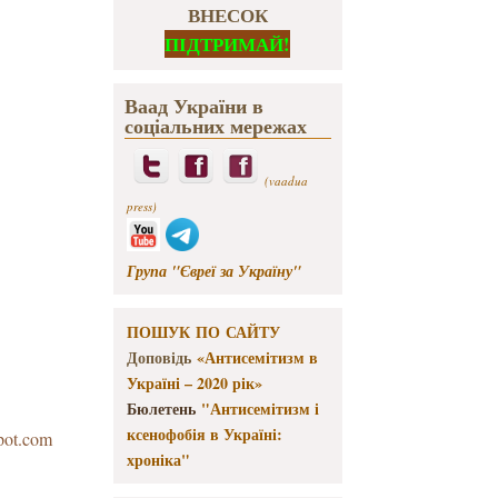
ВНЕСОК
ПІДТРИМАЙ!
Ваад України в
соціальних мережах
(vaadua
»
press)
Група "Євреї за Україну"
ПОШУК ПО САЙТУ
Доповідь
«Антисемітизм в
Україні – 2020 рік»
Бюлетень
"Антисемітизм і
ксенофобія в Україні:
spot.com
хроніка"