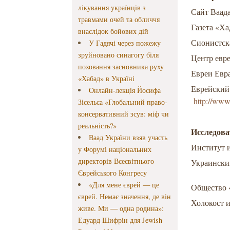
лікування українців з
Сайт Ваа
травмами очей та обличчя
Газета «Х
внаслідок бойових дій
Сионистск
У Гадячі через пожежу
зруйновано синагогу біля
Центр евр
поховання засновника руху
Евреи Евр
«Хабад» в Україні
Еврейский
Онлайн-лекція Йосифа
http://www
Зісельса «Глобальний право-
консервативний зсув: міф чи
реальність?»
Исследова
Ваад України взяв участь
Институт 
у Форумі національних
директорів Всесвітнього
Украински
Єврейського Конгресу
«Для мене єврей — це
Общество 
єврей. Немає значення, де він
Холокост 
живе. Ми — одна родина»:
Едуард Шифрін для Jewish