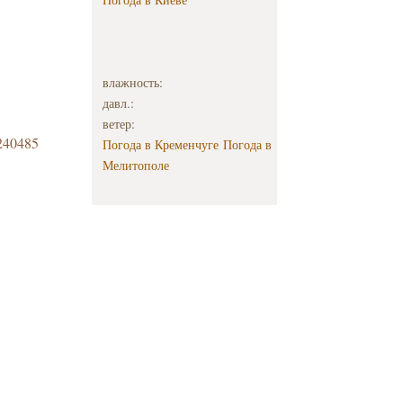
влажность:
давл.:
ветер:
1240485
Погода в Кременчуге
Погода в
Мелитополе