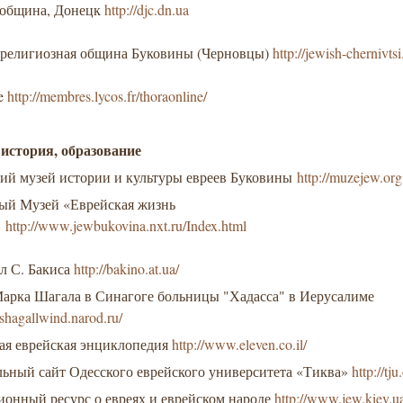
 община, Донецк
http://djc.dn.ua
 религиозная община Буковины (Черновцы)
http://jewish-chernivts
ne
http://membres.lycos.fr/thoraonline/
 история, образование
ий музей истории и культуры евреев Буковины
http://muzejew.org
ый Музей «Еврейская жизнь
»
http://www.jewbukovina.nxt.ru/Index.html
л С. Бакиса
http://bakino.at.ua/
арка Шагала в Синагоге больницы "Хадасса" в Иерусалиме
shagallwind.narod.ru/
ая еврейская энциклопедия
http://www.eleven.co.il/
ьный сайт Одесского еврейского университета «Тиква»
http://tju
онный ресурс о евреях и еврейском народе
http://www.jew.kiev.u