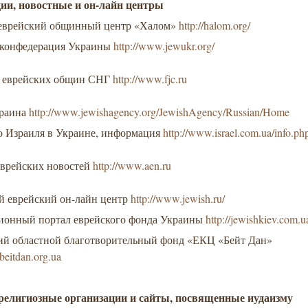
ии, новостные и он-лайн центры
еврейский общинный центр «Халом»
http://halom.org/
 конфедерация Украины
http://www.jewukr.org/
 еврейских общин СНГ
http://www.fjc.ru
краина
http://www.jewishagency.org/JewishAgency/Russian/Home
о Израиля в Украине, информация
http://www.israel.com.ua/info.ph
еврейских новостей
http://www.aen.ru
й еврейский он-лайн центр
http://www.jewish.ru/
онный портал еврейского фонда Украины
http://jewishkiev.com.u
ий областной благотворительный фонд «ЕКЦ «Бейт Дан»
beitdan.org.ua
елигиозные организации и сайты, посвященные иудаизму