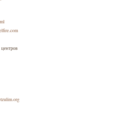
tml
lfire.com
 центров
tzulim.org