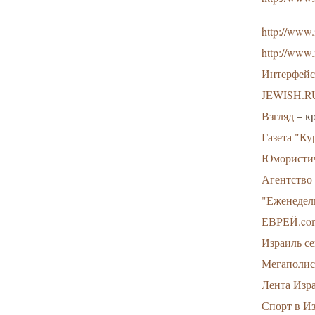
http://www.
http://www
Интерфей
JEWISH.R
Взгляд
– к
Газета "Ку
Юмористич
Агентство
"Еженедел
ЕВРЕЙ.co
Израиль с
Мегаполи
Лента Изра
Спорт в И