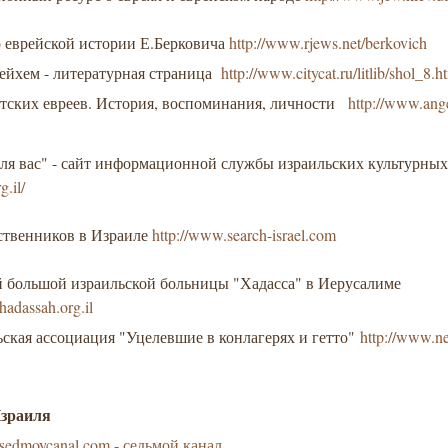
о еврейской истории Е.Берковича
http://www.rjews.net/berkovich
йхем - литературная страница
http://www.citycat.ru/litlib/shol_8.h
етских евреев. История, воспоминания, личности
http://www.ange
для вас" - сайт информационной службы израильских культурных
g.il/
ственников в Израиле
http://www.search-israel.com
й большой израильской больницы "Хадасса" в Иерусалиме
hadassah.org.il
ская ассоциация "Уцелевшие в конлагерях и гетто"
http://www.ne
Израиля
.sedmoycanal.com - седьмой канал