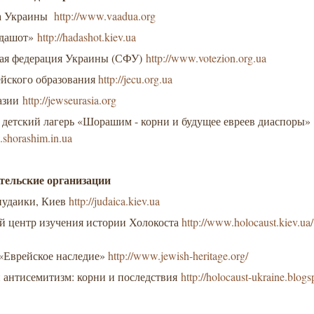
да Украины
http://www.vaadua.org
адашот»
http://hadashot.kiev.ua
ая федерация Украины (СФУ)
http://www.votezion.org.ua
ейского образования
http://jecu.org.ua
азии
http://jewseurasia.org
 детский лагерь «Шорашим - корни и будущее евреев диаспоры
.shorashim.in.ua
тельские организации
иудаики, Киев
http://judaica.kiev.ua
й центр изучения истории Холокоста
http://www.holocaust.kiev.ua/
«Еврейское наследие»
http://www.jewish-heritage.org/
и антисемитизм: корни и последствия
http://holocaust-ukraine.blog