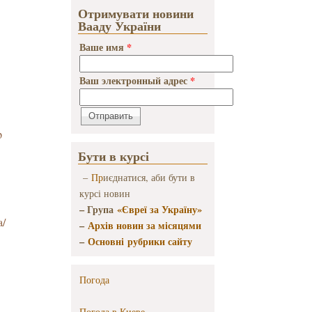
Отримувати новини
Вааду України
Ваше имя
*
Ваш электронный адрес
*
p
Бути в курсі
–
Пр
иєднатися, аби бути в
курсі новин
– Група
«Євреї за Україну»
a/
–
Архів новин за місяцями
–
Основні рубрики сайту
Погода
Погода в
Киеве