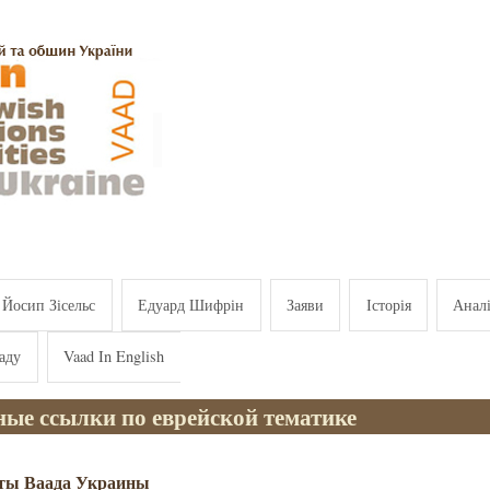
Йосип Зісельс
Едуард Шифрін
Заяви
Історія
Анал
аду
Vaad In English
ные ссылки по еврейской тематике
кты Ваада Украины