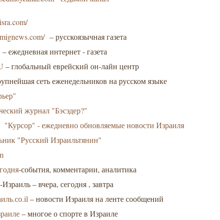
isra.com/
.mignews.com/
– русскоязычная газета
с
– ежедневная интернет - газета
U
– глобальный еврейский он-лайн центр
рупнейшая сеть еженедельников на русском языке
рьер"
еский журнал "Бэсэдер?"
 "Курсор" - ежедневно обновляемые новости Израиля
ьник "Русский Израильтянин"
m
егодня
-события, комментарии, аналитика
с
-Израиль – вчера, сегодня , завтра
иль.со.il
– новости Израиля на ленте сообщений
зраиле
– многое о спорте в Израиле