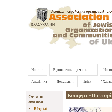
Перейти к основному содержанию
Новини
Відновлення під час війни
Йосип
Аналітика
Документи
Звіти
"Хада
Концерт «По сторі
Останні
новини
В Ізраїлі