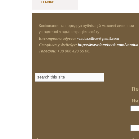
ссылки
Копіювання та передрук публікацій можливі лише при
узгодженні з адміністрацією сайту.
Електронна адреса:
vaadua.office@gmail.com
Сторінка у Фейсбук:
https://www.facebook.com/vaadua
Телефон:
+38 066 420 55 06.
Вх
Имя