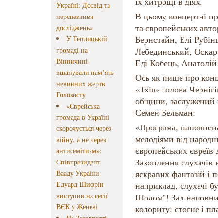
їх хитрощі в діях.
Україні: Досвід та
В цьому концертні пр
перспективи
та європейських авто
досліджень»
Бернстайн, Елі Рубін
У Теплицькій
громаді на
Лебединський, Оскар
Вінничині
Еді Кобець, Анатолій
вшанували пам’ять
Ось як пише про конц
невинних жертв
«Тхія» голова Чернігі
Голокосту
общини, заслужений 
«Єврейська
Семен Бельман:
громада в Україні
«Програма, наповнен
скорочується через
мелодіями від народн
війну, а не через
європейських євреїв д
антисемітизм»:
Захоплення слухачів
Співпрезидент
яскравих фантазій і п
Вааду України
Едуард Шифрін
наприклад, слухачі бу
виступив на сесії
Шолом"! Зал наповни
ВЄК у Женеві
колориту: стогне і пл
На Закарпатті