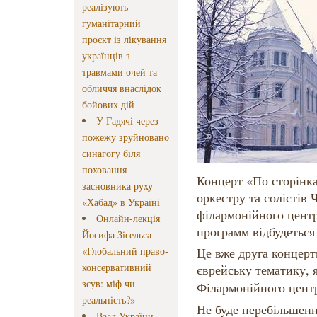
реалізують
гуманітарний
проєкт із лікування
українців з
травмами очей та
обличчя внаслідок
бойових дій
У Гадячі через
пожежу зруйновано
синагогу біля
поховання
Концерт «По сторінка
засновника руху
оркестру та солістів 
«Хабад» в Україні
філармонійного центр
Онлайн-лекція
программ відбудеться 
Йосифа Зісельса
«Глобальний право-
Це вже друга концерт
консервативний
єврейську тематику, 
зсув: міф чи
Філармонійного цент
реальність?»
Не буде перебільшенн
Ваад України