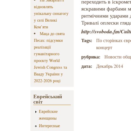
переходить в іскроме
відновлять
яскравими фарбами мід
унікальну синагогу
ритмічними ударами д
у селі Великі
Тривалі оплески гляда
Ком’яти
http://svoboda.fm/Cul
Маца до свята
Tags:
По сторінках євр
Песах: підсумки
реалізації
концерт
гуманітарного
рубрика:
Новости об
проєкту World
дата:
Декабрь 2014
Jewish Congress та
Вааду України у
2022-2026 році
Еврейський
світ
Еврейские
женщины
Интересные