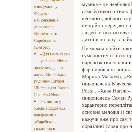
музика - це неабиякий
взяв участь у
самобутнього стилю ф
Форумі
веселого, доброго глу
національних
емоційно передають с
директорів
людей, в них оспівуєт
Всесвітнього
дитини та віру в най
Єврейського
Конгресу
Не можна обійти таку
«Для мене єврей
гумористичні пісні п
— це єврей. Немає
паровоз» (виконавиця
значення, де він
фаршированої риби»,
живе. Ми — одна
Марина Маккей), «Єв
родина»: Едуард
(виконавець В`ячесла
Шифрін для Jewish
Роза», «Хава Нагіла»
Post And News
(виконавець Семен Ру
1-2 липня у
характерно перепліта
Києві відбудеться
основна мелодія зі с
конференція
кажучи вже про сам те
«Єврейська
образливі слова про н
спадщина в