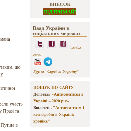
ВНЕСОК
ПІДТРИМАЙ!
Ваад України в
соціальних мережах
емана
Ф
(vaadua
press)
 таким, що
Група "Євреї за Україну"
 у
ПОШУК ПО САЙТУ
літичної
Доповідь
«Антисемітизм в
Україні – 2020 рік»
рали участь
Бюлетень
"Антисемітизм і
у Празі та
ксенофобія в Україні:
хроніка"
 Путіна в