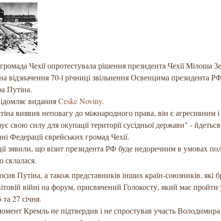
громада Чехії опротестувала рішення президента Чехії Мілоша З
на відзначення 70-ї річниці звільнення Освенцима президента Р
а Путіна.
відомляє видання
Ceske Noviny.
іна виявив неповагу до міжнародного права, він є агресивним і
ує свою силу для окупації території сусідньої держави" - йдеться
ні Федерації єврейських громад Чехії.
ції зявили, що візит президента РФ буде недоречним в умовах по
о склалася.
осив Путіна, а також представників інших країн-союзників, які б
вітовій війні на форум, присвячений Голокосту, який має пройти 
 та 27 січня.
омент Кремль не підтвердив і не спростував участь Володимира