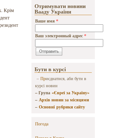
Отримувати новини
х. Крім
Вааду України
идент
Ваше имя
*
Президент
Ваш электронный адрес
*
Бути в курсі
–
Пр
иєднатися, аби бути в
курсі новин
– Група
«Євреї за Україну»
–
Архів новин за місяцями
–
Основні рубрики сайту
Погода
Погода в
Киеве