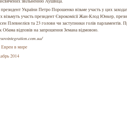
рисвячених звільненню Аушвіца.
президент України Петро Порошенко візьме участь у цих захода
их візьмуть участь президент Єврокомісії Жан-Клод Юнкер, през
осен Плевнелієв та 23 голови чи заступники голів парламентів. 
 Обама відповів на запрошення Земана відмовою.
eurointegration.com.ua/
Евреи в мире
абрь 2014