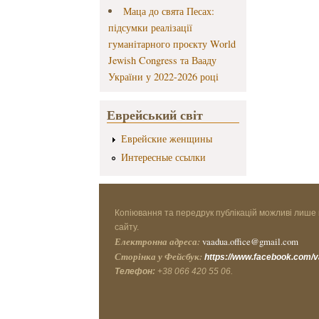
Маца до свята Песах:
підсумки реалізації
гуманітарного проєкту World
Jewish Congress та Вааду
України у 2022-2026 році
Еврейський світ
Еврейские женщины
Интересные ссылки
Копіювання та передрук публікацій можливі лише 
сайту.
Електронна адреса:
vaadua.office@gmail.com
Сторінка у Фейсбук:
https://www.facebook.com/
Телефон:
+38 066 420 55 06.