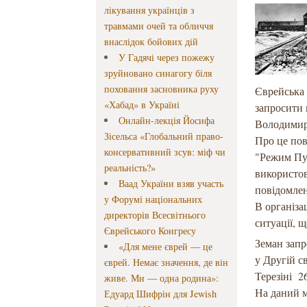
лікування українців з
травмами очей та обличчя
внаслідок бойових дій
У Гадячі через пожежу
зруйновано синагогу біля
поховання засновника руху
Єврейська 
«Хабад» в Україні
запросити 
Онлайн-лекція Йосифа
Володимир
Зісельса «Глобальний право-
Про це по
консервативний зсув: міф чи
"Режим Пут
реальність?»
використов
Ваад України взяв участь
повідомлен
у Форумі національних
В організа
директорів Всесвітнього
ситуації, щ
Єврейського Конгресу
Земан запр
«Для мене єврей — це
у Другій с
єврей. Немає значення, де він
Терезіні 26
живе. Ми — одна родина»:
На даний м
Едуард Шифрін для Jewish