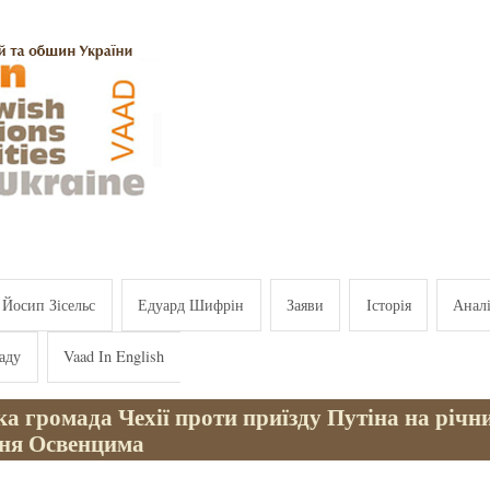
Йосип Зісельс
Едуард Шифрін
Заяви
Історія
Анал
аду
Vaad In English
а громада Чехії проти приїзду Путіна на річ
ння Освенцима