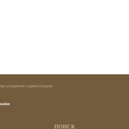
при узгодженні з адміністрацією
vaadua
ПОИСК