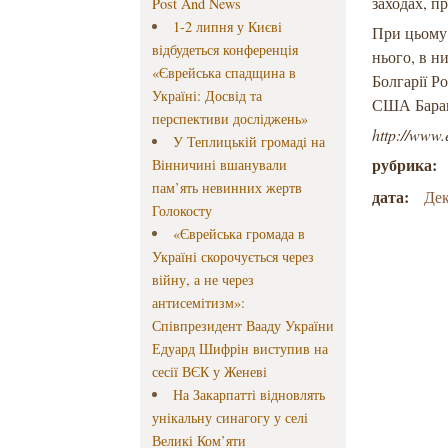
заходах, п
Post And News
1-2 липня у Києві
При цьому 
відбудеться конференція
нього, в н
«Єврейська спадщина в
Болгарії Р
Україні: Досвід та
США Барак
перспективи досліджень»
http://www.
У Теплицькій громаді на
рубрика:
Вінничині вшанували
пам’ять невинних жертв
дата:
Дек
Голокосту
«Єврейська громада в
Україні скорочується через
війну, а не через
антисемітизм»:
Співпрезидент Вааду України
Едуард Шифрін виступив на
сесії ВЄК у Женеві
На Закарпатті відновлять
унікальну синагогу у селі
Великі Ком’яти