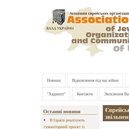
Перейти к основному содержанию
Новини
Відновлення під час війни
"Хадашот"
Контакти
Эксклюзив Ва
Єврейськ
Останні новини
звільне
В Ізраїлі реалізують
гуманітарний проєкт із