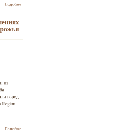
о Око за
Подробнее
око. Как
еврейская
организация
шениях
Некама
орожья
пыталась
отомстить
за геноцид
своего
народа во
время
Второй
мировой
н из
ба
или город
n Region
о Был сделан
Подробнее