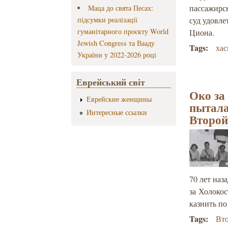
пассажирс
Маца до свята Песах:
підсумки реалізації
суд удовл
гуманітарного проєкту World
Циона.
Jewish Congress та Вааду
Tags:
ха
України у 2022-2026 році
Еврейський світ
Око за
Еврейские женщины
пытала
Интересные ссылки
Второй
70 лет наз
за Холоко
казнить по
Tags:
Вто