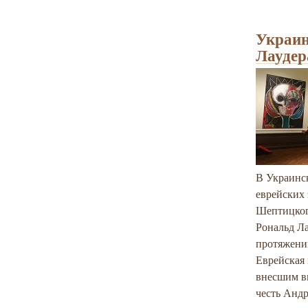
Украин
Лаудер
В Украинс
еврейских
Шептицкого
Рональд Ла
протяжении
Еврейская
внесшим в
честь Анд