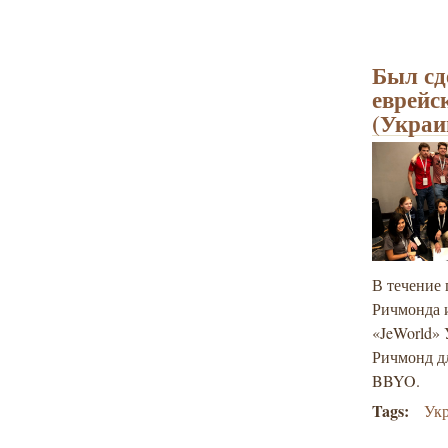
Был сд
еврейс
(Украи
В течение 
Ричмонда и
«JeWorld» 
Ричмонд дл
BBYO.
Tags:
Ук