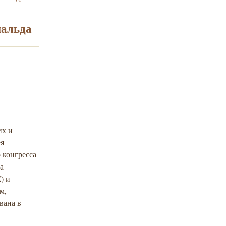
новый виток в
международных
отношениях
нальда
еврейских
подростков из
Ричмонда
(США) и
Запорожья
(Украина)
их и
ея
 конгресса
а
) и
м,
вана в