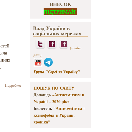
ВНЕСОК
ПІДТРИМАЙ!
Ваад України в
соціальних мережах
остей,
(vaadua
рыла
press)
аниях
.
Група "Євреї за Україну"
о Заработал
Подробнее
ПОШУК ПО САЙТУ
специальный
Доповідь
«Антисемітизм в
ресурс для
тех, кто
Україні – 2020 рік»
хочет
Бюлетень
"Антисемітизм і
въехать в
ксенофобія в Україні:
Израиль в
хроніка"
условиях
карантина