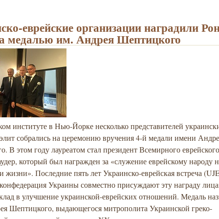
ско-еврейские организации наградили Ро
а медалью им. Андрея Шептицкого
ком институте в Нью-Йорке несколько представителей украинск
 элит собрались на церемонию вручения 4-й медали имени Андр
. В этом году лауреатом стал президент Всемирного еврейского
удер, который был награжден за «служение еврейскому народу н
 жизни». Последние пять лет Украинско-еврейская встреча (UJE
 конфедерация Украины совместно присуждают эту награду лица
клад в улучшение украинской-еврейских отношений. Медаль наз
рея Шептицкого, выдающегося митрополита Украинской греко-