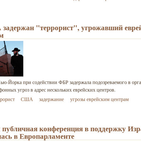
задержан "террорист", угрожавший евре
м
ью-Йорка при содействии ФБР задержала подозреваемого в орг
фонных угроз в адрес нескольких еврейских центров.
рорист
США
задержание
угрозы еврейским центрам
 публичная конференция в поддержку Из
лась в Европарламенте