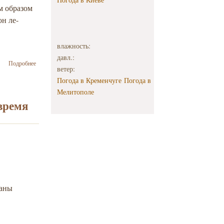
м образом
н ле-
влажность:
давл.:
о Ночных рейсов
Подробнее
ветер:
для хасидов,
направляющихся
Погода в Кременчуге
Погода в
в Умань, больше
Мелитополе
не будет
 время
ланы