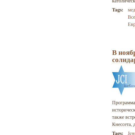
католичес
Tags:
ме
Все
Евр
В нояб
солида
Программа 
историческ
также встр
Кнессета, 
Tags:
Jew