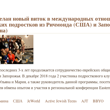
елан новый виток в международных отно
ких подростков из Ричмонда (США) и Зап
на)
последних 3-х лет продолжается сотрудничество еврейских общи
 Запорожья. В декабре 2018 года 2 участника подросткового клу
Ульяна и Мария, а также руководитель данной программы, посет
я обмена опытом и участия в региональной конференции Easter
раина
США
JeWorld
Active Jewish Teens
AJT
BBYO