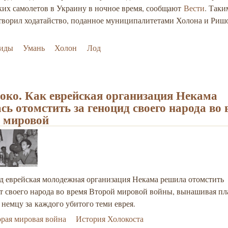
ких самолетов в Украину в ночное время, сообщают
Вести
. Таки
етворил ходатайство, поданное муниципалитетами Холона и Ришо
сиды
Умань
Холон
Лод
 око. Как еврейская организация Некама
сь отомстить за геноцид своего народа во
 мировой
ад еврейская молодежная организация Некама решила отомстить
ст своего народа во время Второй мировой войны, вынашивая п
 немцу за каждого убитого теми еврея.
рая мировая война
История Холокоста