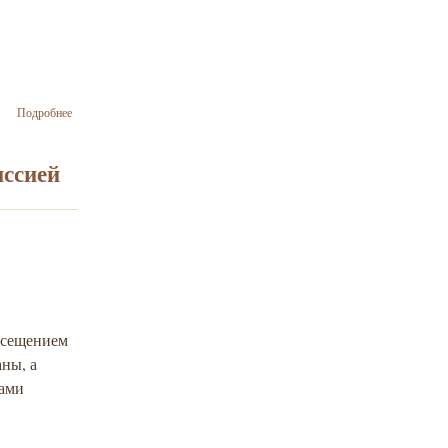
о
Подробнее
Украинско-
еврейские
организации
иссией
наградили
Рональда
Лаудера
медалью
им. Андрея
Шептицкого
посещением
аны, а
тами