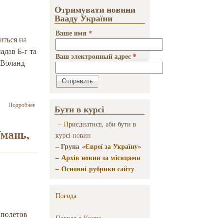
Отримувати новини
Вааду України
Ваше имя
*
иться на
адав Б-г та
Ваш электронный адрес
*
 Воланд
о Й. Зісельс –
Подробнее
Бути в курсі
Володимир
Буковський
–
Пр
иєднатися, аби бути в
відрізнявся
Умань,
курсі новин
рідкісним
– Група
«Євреї за Україну»
відчуттям
вселенської
–
Архів новин за місяцями
справедливості
–
Основні рубрики сайту
Погода
 полетов
Погода в
Киеве