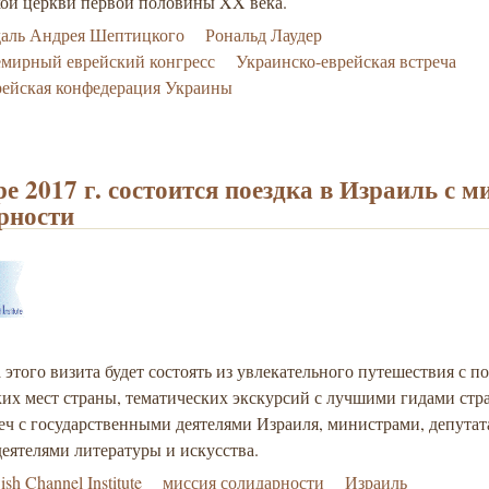
кой церкви первой половины XX века.
даль Андрея Шептицкого
Рональд Лаудер
мирный еврейский конгресс
Украинско-еврейская встреча
ейская конфедерация Украины
ре 2017 г. состоится поездка в Израиль с м
рности
этого визита будет состоять из увлекательного путешествия с 
их мест страны, тематических экскурсий с лучшими гидами стр
еч с государственными деятелями Израиля, министрами, депута
деятелями литературы и искусства.
ish Channel Institute
миссия солидарности
Израиль