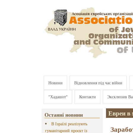
Перейти к основному содержанию
Новини
Відновлення під час війни
"Хадашот"
Контакти
Эксклюзив Ва
Евреи в
Останні новини
В Ізраїлі реалізують
Зарабо
гуманітарний проєкт із