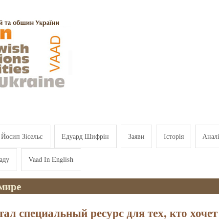
Йосип Зісельс
Едуард Шифрін
Заяви
Історія
Анал
аду
Vaad In English
 мире
тал специальный ресурс для тех, кто хочет