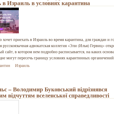
ь в Израиль в условиях карантина
то хочет приехать в Израиль во время карантина, для граждан и г
я русскоязычная адвокатская коллегия «Эли (Илья) Гервиц» отк
й сайт, в котором нем подробно расписывается, на каких основ
ие могут пересечь границу условиях карантинных органичений
рантин
Израиль
ельс – Володимир Буковський відрізнявся
ним відчуттям вселенської справедливості