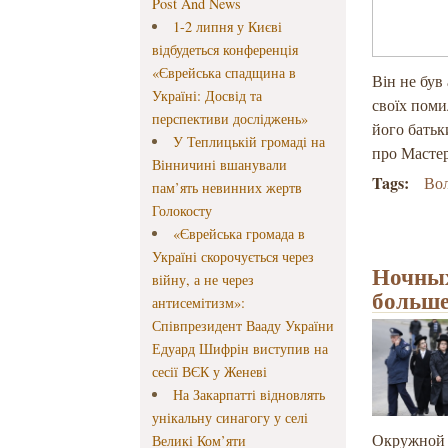
Post And News
1-2 липня у Києві
відбудеться конференція
«Єврейська спадщина в
Він не був
Україні: Досвід та
своїх поми
перспективи досліджень»
його батьк
У Теплицькій громаді на
про Мастер
Вінничині вшанували
Tags:
Во
пам’ять невинних жертв
Голокосту
«Єврейська громада в
Україні скорочується через
Ночных
війну, а не через
больше
антисемітизм»:
Співпрезидент Вааду України
Едуард Шифрін виступив на
сесії ВЄК у Женеві
На Закарпатті відновлять
унікальну синагогу у селі
Окружной с
Великі Ком’яти