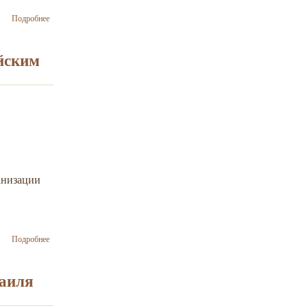
о В ноябре
Подробнее
2017 г.
состоится
поездка в
йским
Израиль с
миссией
солидарности
анизации
о В США
Подробнее
задержан
"террорист",
угрожавший
раиля
еврейским
центрам