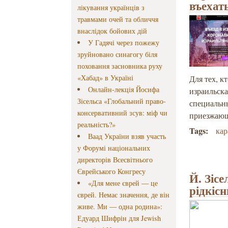
въехат
лікування українців з
травмами очей та обличчя
внаслідок бойових дій
У Гадячі через пожежу
зруйновано синагогу біля
поховання засновника руху
«Хабад» в Україні
Для тех, к
Онлайн-лекція Йосифа
израильска
Зісельса «Глобальний право-
специальны
консервативний зсув: міф чи
приезжающ
реальність?»
Tags:
ка
Ваад України взяв участь
у Форумі національних
директорів Всесвітнього
Єврейського Конгресу
Й. Зіс
«Для мене єврей — це
рідкіс
єврей. Немає значення, де він
живе. Ми — одна родина»:
Едуард Шифрін для Jewish