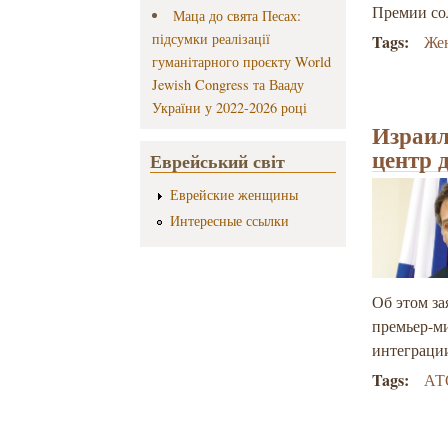
Премии со
Маца до свята Песах:
підсумки реалізації
Tags:
Же
гуманітарного проєкту World
Jewish Congress та Вааду
України у 2022-2026 році
Израил
центр 
Еврейський світ
Еврейские женщины
Интересные ссылки
Об этом за
премьер-м
интеграци
Tags:
АТ