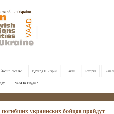
Йосип Зісельс
Едуард Шифрін
Заяви
Історія
Анал
аду
Vaad In English
 погибших украинских бойцов пройдут