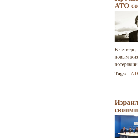
АТО со
В четверг,
новым жиз
потерявши
Tags:
АТ
Израил
своими