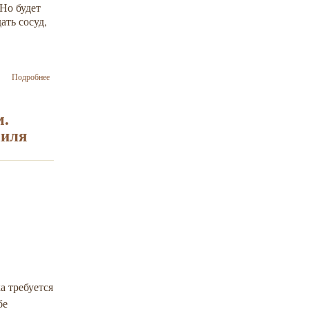
 Но будет
ать сосуд,
о
Подробнее
Художник,
который
помогает
м.
украинским
аиля
воинам и
рисует
еврейское
местечко
а требуется
бе