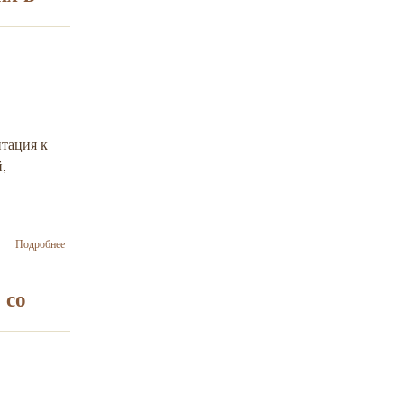
отказался от
гонорара в
50 000
долларов,
узнав, что
оперирует
украинского
десантника
птация к
,
о Проект
Подробнее
реабилитации
для
родственников
 со
погибших в
АТО солдат