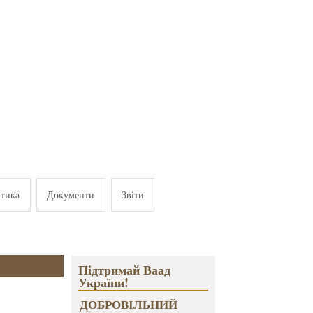
ітика
Документи
Звіти
Підтримай Ваад
України!
ДОБРОВІЛЬНИЙ