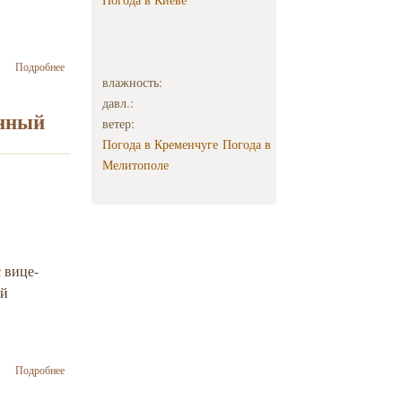
о Дочь
Подробнее
Немцова
влажность:
передала
давл.:
700 тыс.
онный
ветер:
евро для
Погода в Кременчуге
Погода в
семей
Небесной
Мелитополе
сотни и
погибших
во время
АТО
 вице-
ой
о Израиль
Подробнее
поможет Украине
создать