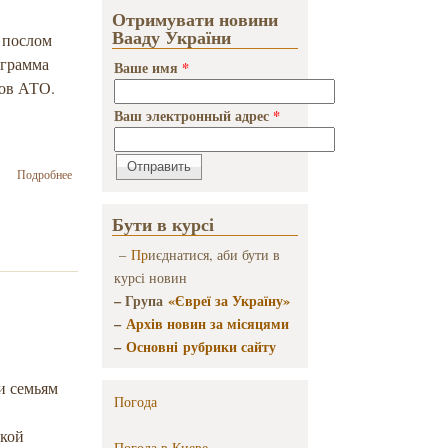
Отримувати новини
Вааду України
 послом
ограмма
Ваше имя
*
цов АТО.
Ваш электронный адрес
*
о Министр
Подробнее
социальной
политики
Бути в курсі
Украины и
посол
–
Пр
иєднатися, аби бути в
Государства
курсі новин
Израиль в
Украине
– Група
«Євреї за Україну»
обсудили
–
Архів новин за місяцями
возможности
–
Основні рубрики сайту
реабилитации
бойцов АТО
и семьям
Погода
ской
Погода в
Киеве