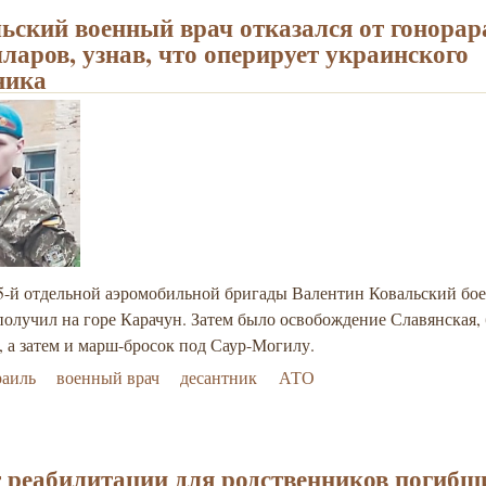
ьский военный врач отказался от гонорара
лларов, узнав, что оперирует украинского
ника
5-й отдельной аэромобильной бригады Валентин Ковальский бо
олучил на горе Карачун. Затем было освобождение Славянская, 
 а затем и марш-бросок под Саур-Могилу.
раиль
военный врач
десантник
АТО
 реабилитации для родственников погибш