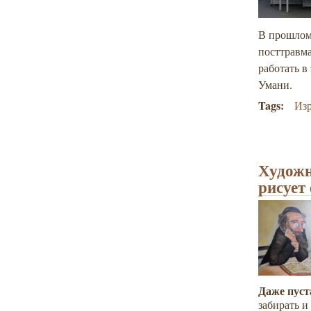
В прошлом 
посттравма
работать в
Умани.
Tags:
Из
Художн
рисует
Даже пуст
забирать и