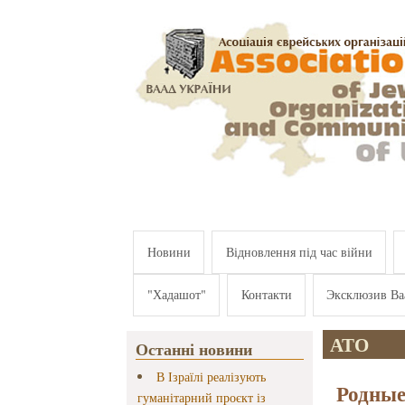
Перейти к основному содержанию
Новини
Відновлення під час війни
"Хадашот"
Контакти
Эксклюзив Ва
АТО
Останні новини
В Ізраїлі реалізують
Родные
гуманітарний проєкт із