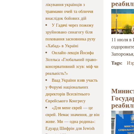
реабил
лікування українців з
травмами очей та обличчя
внаслідок бойових дій
У Гадячі через пожежу
зруйновано синагогу біля
поховання засновника руху
11 июля в 
«Хабад» в Україні
оздоровит
Онлайн-лекція Йосифа
Запорожья
Зісельса «Глобальний право-
Tags:
Из
консервативний зсув: міф чи
реальність?»
Ваад України взяв участь
у Форумі національних
Минист
директорів Всесвітнього
Госуда
Єврейського Конгресу
реабил
«Для мене єврей — це
єврей. Немає значення, де він
живе. Ми — одна родина»:
Едуард Шифрін для Jewish