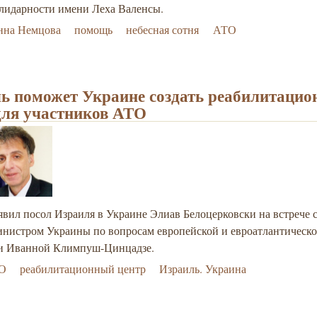
лидарности имени Леха Валенсы.
нна Немцова
помощь
небесная сотня
АТО
ь поможет Украине создать реабилитаци
для участников АТО
явил посол Израиля в Украине Элиав Белоцерковски на встрече с
инистром Украины по вопросам европейской и евроатлантическ
и Иванной Климпуш-Цинцадзе.
О
реабилитационный центр
Израиль. Украина