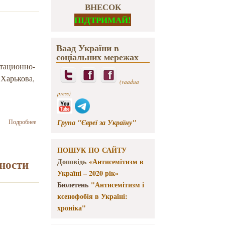
ВНЕСОК
ПІДТРИМАЙ!
Ваад України в
соціальних мережах
итационно-
 Харькова,
(vaadua
press)
о Родные
Група "Євреї за Україну"
Подробнее
погибших
украинских
бойцов
ПОШУК ПО САЙТУ
пройдут
ности
Доповідь
«Антисемітизм в
реабилитацию
Україні – 2020 рік»
и
оздоровление
Бюлетень
"Антисемітизм і
в Израиле
ксенофобія в Україні:
хроніка"