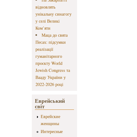
відновлять
унікальну синагогу
у селі Великі
Ком’яти
Маца до свята
Песах: підсумки
реалізації
гуманітарного
проєкту World
Jewish Congress та
Вааду України у
2022-2026 році
Еврейський
світ
Еврейские
женщины
Интересные