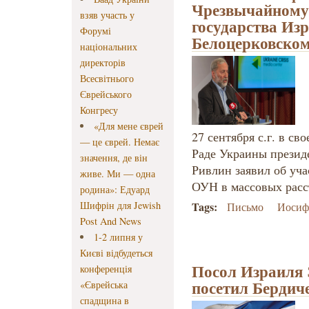
Чрезвычайному
взяв участь у
государства Из
Форумі
Белоцерковско
національних
директорів
Всесвітнього
Єврейського
Конгресу
«Для мене єврей
27 сентября с.г. в с
— це єврей. Немає
Раде Украины презид
значення, де він
Ривлин заявил об уча
живе. Ми — одна
ОУН в массовых расст
родина»: Едуард
Шифрін для Jewish
Tags:
Письмо
Иосиф
Post And News
1-2 липня у
Києві відбудеться
Посол Израиля 
конференція
посетил Бердич
«Єврейська
спадщина в