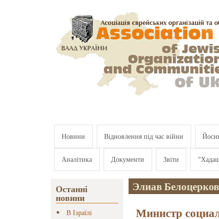
Перейти к основному содержанию
Новини
Відновлення під час війни
Йосип
Аналітика
Документи
Звіти
"Хада
Элиав Белоцерков
Останні
новини
Министр социа
В Ізраїлі