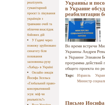
Украины и посо
реалізують
в Украине обсу
гуманітарний
реабилитации 
проєкт із лікування
українців з
травмами очей та
обличчя внаслідок
бойових дій
У Гадячі через
Во время встречи Ми
пожежу зруйновано
синагогу біля
Украины Андрея Ревы
поховання
в Украине Элиавом Б
засновника руху
программа действий 
«Хабад» в Україні
общего проекта по р
Онлайн-лекція
Tags:
Израиль
Украи
Йосифа Зісельса
Министр социал
«Глобальний право-
консервативний
зсув: міф чи
реальність?»
Письмо Иосифа 
Ваад України