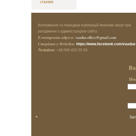
ссылки
Копіювання та передрук публікацій можливі лише при
узгодженні з адміністрацією сайту.
Електронна адреса:
vaadua.office@gmail.com
Сторінка у Фейсбук:
https://www.facebook.com/vaadua
Телефон:
+38 066 420 55 06.
Вх
Имя
Зап