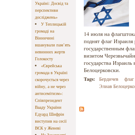
Україні: Досвід та
перспективи
досліджень»
У Теплицькій
громаді на
14 июля на флагшток
Вінничині
поднят флаг Израиля
вшанували пам’ять
государственным флаг
невинних жертв
визитом Черезвычайн
Голокосту
государства Израиль 
«Єврейська
Белоцерковски.
громада в Україні
Tags:
Бердичев
флаг
скорочується через
Элиав Белоцерко
війну, а не через
антисемітизм»:
Співпрезидент
Вааду України
Едуард Шифрін
виступив на сесії
ВЄК у Женеві
На Закарпатті