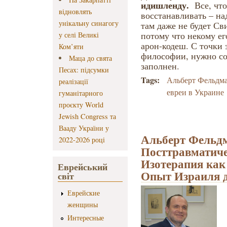
идишленду.
Все, чт
відновлять
восстанавливать – н
унікальну синагогу
там даже не будет Св
потому что некому его
у селі Великі
арон-кодеш. С точки 
Ком’яти
философии, нужно соз
Маца до свята
заполнен.
Песах: підсумки
Tags:
Альберт Фельдм
реалізації
евреи в Украине
гуманітарного
проєкту World
Jewish Congress та
Вааду України у
Альберт Фельд
2022-2026 році
Посттравматиче
Изотерапия как
Еврейський
Опыт Израиля 
світ
Еврейские
женщины
Интересные