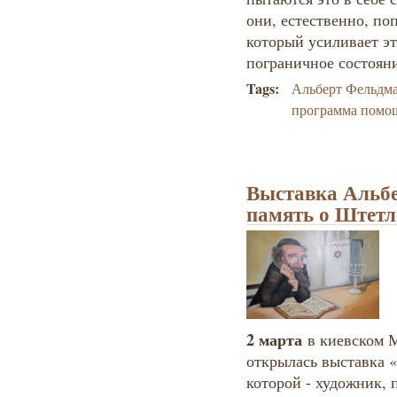
они, естественно, по
который усиливает эт
пограничное состояни
Tags:
Альберт Фельдм
программа помо
Выставка Альб
память о Штетл
2 марта
в киевском 
открылась выставка «
которой - художник, 