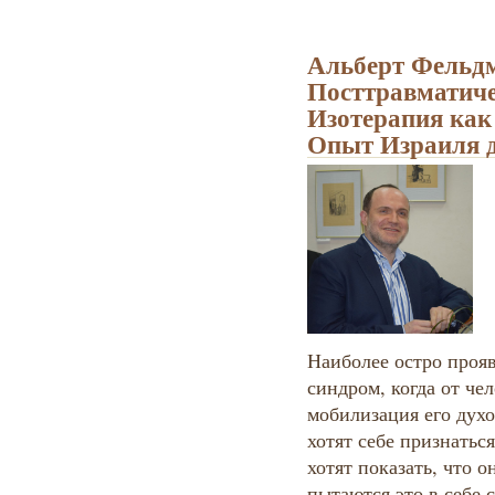
Альберт Фельд
Посттравматиче
Изотерапия как
Опыт Израиля 
Наиболее остро проя
синдром, когда от че
мобилизация его дух
хотят себе признатьс
хотят показать, что 
пытаются это в себе с