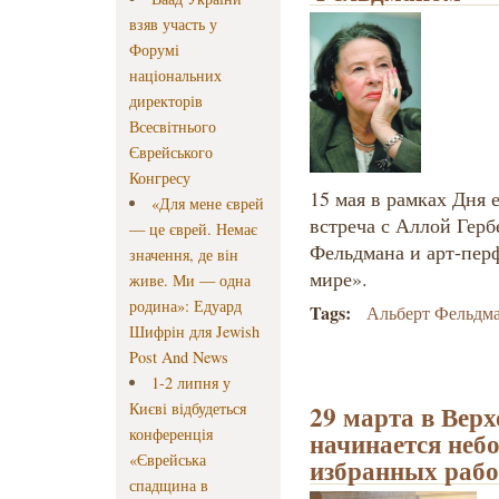
взяв участь у
Форумі
національних
директорів
Всесвітнього
Єврейського
Конгресу
15 мая в рамках Дня 
«Для мене єврей
встреча с Аллой Герб
— це єврей. Немає
Фельдмана и арт-пер
значення, де він
мире».
живе. Ми — одна
родина»: Едуард
Tags:
Альберт Фельдм
Шифрін для Jewish
Post And News
1-2 липня у
Києві відбудеться
29 марта в Вер
конференція
начинается неб
«Єврейська
избранных рабо
спадщина в