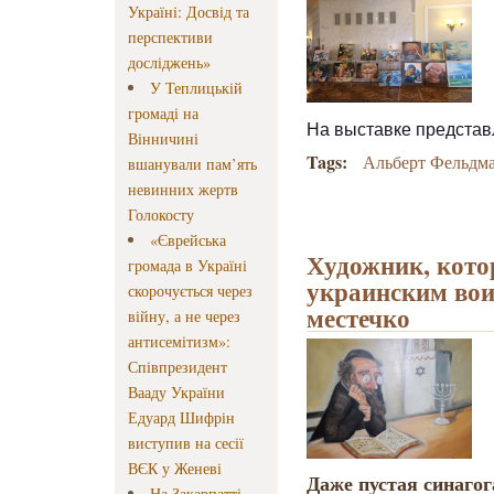
Україні: Досвід та
перспективи
досліджень»
У Теплицькій
громаді на
На выставке п
редстав
Вінничині
Tags:
Альберт Фельдм
вшанували пам’ять
невинних жертв
Голокосту
«Єврейська
Художник, кото
громада в Україні
украинским вои
скорочується через
местечко
війну, а не через
антисемітизм»:
Співпрезидент
Вааду України
Едуард Шифрін
виступив на сесії
ВЄК у Женеві
Даже пустая синагог
На Закарпатті