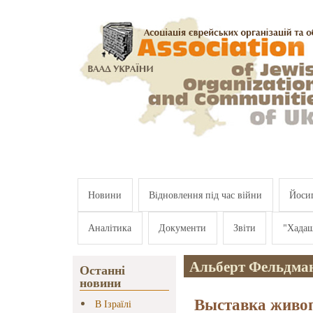
Перейти к основному содержанию
Новини
Відновлення під час війни
Йосип
Аналітика
Документи
Звіти
"Хада
Альберт Фельдма
Останні
новини
Выставка живо
В Ізраїлі