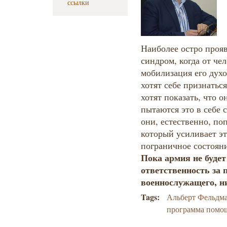
ссылки
Наиболее остро проя
синдром, когда от че
мобилизация его дух
хотят себе признатьс
хотят показать, что 
пытаются это в себе с
они, естественно, по
который усиливает эт
пограничное состояни
Пока армия не будет
ответственность за 
военнослужащего, ни
Tags:
Альберт Фельдм
программа помо