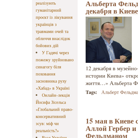
Альберта Фельд
реалізують
декабря в Киеве
гуманітарний
проєкт із лікування
українців з
травмами очей та
обличчя внаслідок
бойових дій
У Гадячі через
пожежу зруйновано
синагогу біля
12 декабря в музейн
поховання
истории Киева» откр
засновника руху
життя…» Альберта Ф
«Хабад» в Україні
Tags:
Альберт Фельдм
Онлайн-лекція
Йосифа Зісельса
«Глобальний право-
консервативний
15 мая в Киеве 
зсув: міф чи
Аллой Гербер и
реальність?»
Фельдманом
Ваад України