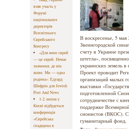
взяв участь у
Форумі
національних
директорів
Всесвітнього
В воскресенье, 5 мая
Єврейського
Звенигородской синаг
Конгресу
счету в Украине през
«Для мене єврей
штетла», посвященно
— це єврей. Немає
украинских земель в 
значення, де він
Проект проводит Рег
живе. Ми — одна
организаций малых г
родина»: Едуард
выставки «Государств
Шифрін для Jewish
Post And News
подготовленной Сион
1-2 липня у
сотрудничестве с ки
Києві відбудеться
поддержке Всемирно
конференція
сионистов (ВКОС). С
«Єврейська
гуманитарный фонд.
спадщина в