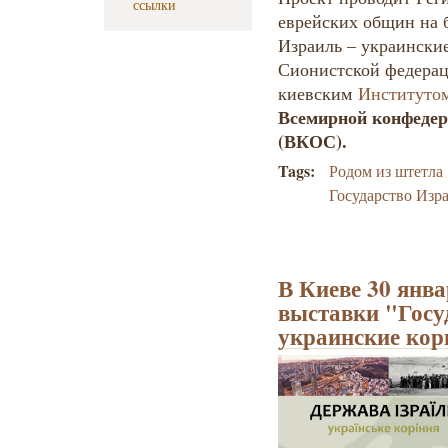
ссылки
еврейских общин на б
Израиль – украински
Сионистской федерац
киевским
Институто
Всемирной конфедер
(ВКОС).
Tags:
Родом из штетла
Государство Изр
В Киеве 30 янва
выставки "Госу
украинские кор