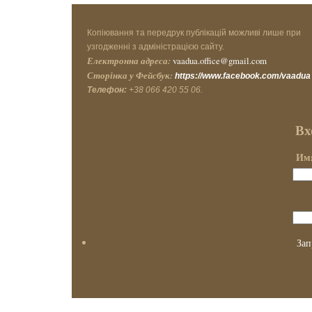
Копіювання та передрук публікацій можливі лише при
узгодженні з адміністрацією сайту.
Електронна адреса:
vaadua.office@gmail.com
Сторінка у Фейсбук:
https://www.facebook.com/vaadua
Телефон:
+38 066 420 55 06.
Вх
Имя
Зап