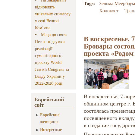
Tags:
Зельма Меербау
відновлять
Холокост
Тран
унікальну синагогу
у селі Великі
Ком’яти
Маца до свята
В воскресенье, 7
Песах: підсумки
Бровары состоя
реалізації
проекта «Родом
гуманітарного
проєкту World
Jewish Congress та
Вааду України у
2022-2026 році
В воскресенье, 7 апре
Еврейський
общинном центре г. Б
світ
состоялась презентац
Еврейские
посвященного вкладу
женщины
в создание государст
Интересные
Проект проводит Рег