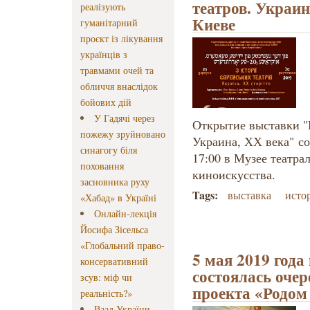
театров. Украин
реалізують
Киеве
гуманітарний
проєкт із лікування
українців з
травмами очей та
обличчя внаслідок
бойових дій
У Гадячі через
Открытие выставки "
пожежу зруйновано
Украина, ХХ века" со
синагогу біля
17:00 в Музее театра
поховання
киноискусства.
засновника руху
Tags:
выставка
исто
«Хабад» в Україні
Онлайн-лекція
Йосифа Зісельса
«Глобальний право-
5 мая 2019 года
консервативний
состоялась очер
зсув: міф чи
проекта «Родом
реальність?»
Ваад України