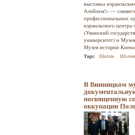
выставка израильски
Алейхем!» — совмес
профессиональных ху
израильского центра 
(Уманский государст
университет) и Муз
Музея истории Киева
Tags:
Шалом
Шолом
В Винницком м
документальную
посвященную сп
оккупации Пол