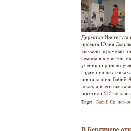
Директор Института и
проекта Юлия Смилян
вызвали огромный ин
семинаров учителя в
ученики приняли учас
гидами на выставках
инсталляцию Бабий Я
школ, а всего выстав
посетили 515 человек
Tags:
Бабий Яр: истор
В Бердичеве отк