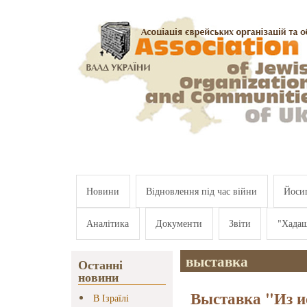
Перейти к основному содержанию
Новини
Відновлення під час війни
Йосип
Аналітика
Документи
Звіти
"Хада
выставка
Останні
новини
Выставка "Из и
В Ізраїлі