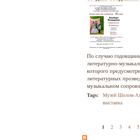
По случаю годовщины 
литературно-музыкал
которого предусмотр
литературных прозв
музыкальном сопров
Tags:
Музей Шолом-А
выставка
Страницы
1
2
3
4
5