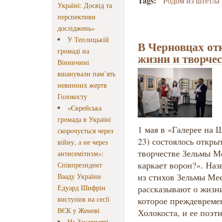
Tags:
Родом из штетла
Україні: Досвід та
перспективи
досліджень»
У Теплицькій
В Черновцах от
громаді на
жизни и творче
Вінничині
вшанували пам’ять
невинних жертв
Голокосту
«Єврейська
громада в Україні
1 мая в «Галерее на 
скорочується через
23) состоялось откры
війну, а не через
творчестве Зельмы Ме
антисемітизм»:
каркает ворон?». Наз
Співпрезидент
из стихов Зельмы Ме
Вааду України
Едуард Шифрін
рассказывают о жизн
виступив на сесії
которое преждевреме
ВЄК у Женеві
Холокоста, и ее поэт
На Закарпатті