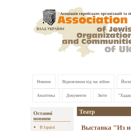
Перейти к основному содержанию
Новини
Відновлення під час війни
Йосип
Аналітика
Документи
Звіти
"Хада
Театр
Останні
новини
Выставка "Из и
В Ізраїлі