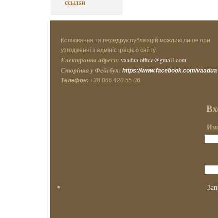
ссылки
Копіювання та передрук публікацій можливі лише при
узгодженні з адміністрацією сайту.
Електронна адреса:
vaadua.office@gmail.com
Сторінка у Фейсбук:
https://www.facebook.com/vaadua
Телефон:
+38 066 420 55 06.
Вх
Имя
Зап