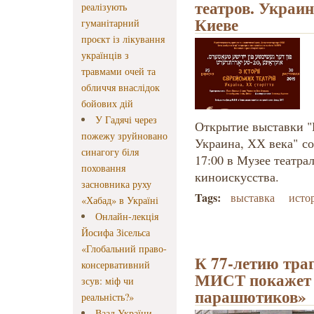
театров. Украин
реалізують
Киеве
гуманітарний
проєкт із лікування
українців з
травмами очей та
обличчя внаслідок
бойових дій
У Гадячі через
Открытие выставки "
пожежу зруйновано
Украина, ХХ века" со
синагогу біля
17:00 в Музее театра
поховання
киноискусства.
засновника руху
Tags:
выставка
исто
«Хабад» в Україні
Онлайн-лекція
Йосифа Зісельса
«Глобальний право-
К 77-летию траг
консервативний
МИСТ покажет 
зсув: міф чи
парашютиков»
реальність?»
Ваад України