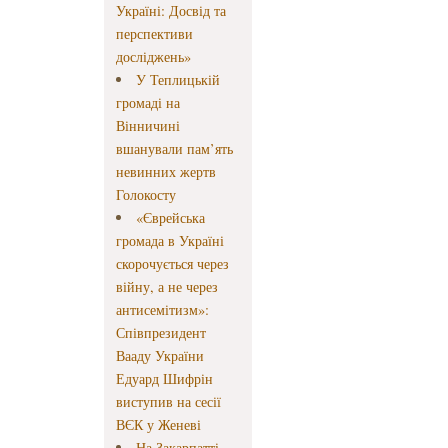
Україні: Досвід та
перспективи
досліджень»
У Теплицькій
громаді на
Вінничині
вшанували пам’ять
невинних жертв
Голокосту
«Єврейська
громада в Україні
скорочується через
війну, а не через
антисемітизм»:
Співпрезидент
Вааду України
Едуард Шифрін
виступив на сесії
ВЄК у Женеві
На Закарпатті