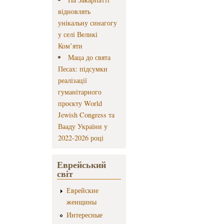
відновлять
унікальну синагогу
у селі Великі
Ком’яти
Маца до свята
Песах: підсумки
реалізації
гуманітарного
проєкту World
Jewish Congress та
Вааду України у
2022-2026 році
Еврейський
світ
Еврейские
женщины
Интересные