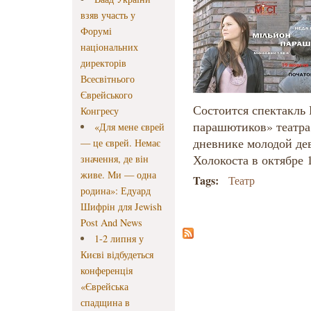
взяв участь у
Форумі
національних
директорів
Всесвітнього
Єврейського
Состоится спектакл
Конгресу
парашютиков» театр
«Для мене єврей
дневнике молодой де
— це єврей. Немає
Холокоста в октябре 1
значення, де він
живе. Ми — одна
Tags:
Театр
родина»: Едуард
Шифрін для Jewish
Post And News
1-2 липня у
Києві відбудеться
конференція
«Єврейська
спадщина в