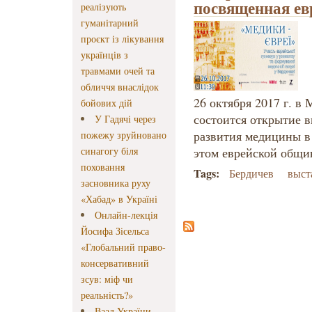
посвященная ев
реалізують
гуманітарний
проєкт із лікування
українців з
травмами очей та
обличчя внаслідок
26 октября 2017 г. в
бойових дій
состоится открытие 
У Гадячі через
развития медицины в 
пожежу зруйновано
синагогу біля
этом еврейской общи
поховання
Tags:
Бердичев
выст
засновника руху
«Хабад» в Україні
Онлайн-лекція
Йосифа Зісельса
«Глобальний право-
консервативний
зсув: міф чи
реальність?»
Ваад України