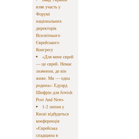
взяв участь у
Форумі
національних
директорів
Всесвітнього
Єврейського
Конгресу
«Для мене єврей
— це єврей. Немає
значення, де він
живе. Ми — одна
родина»: Едуард
Шифрін для Jewish
Post And News
1-2 липня у
Києві відбудеться
конференція
«Єврейська
спадщина в