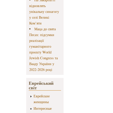
відновлять
унікальну синагогу
у селі Великі
Ком’яти
Маца до свята
Песах: підсумки
реалізації
гуманітарного
проєкту World
Jewish Congress та
Вааду України у
2022-2026 році
Еврейський
світ
Еврейские
женщины
Интересные