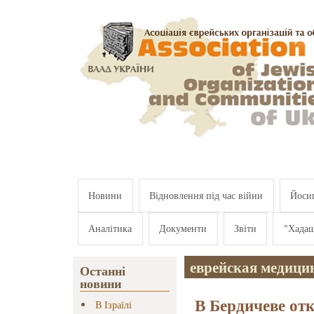
Перейти к основному содержанию
Новини
Відновлення під час війни
Йосип
Аналітика
Документи
Звіти
"Хада
еврейская медици
Останні
новини
В Бердичеве отк
В Ізраїлі