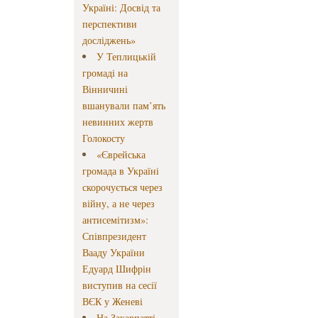
Україні: Досвід та
перспективи
досліджень»
У Теплицькій
громаді на
Вінничині
вшанували пам’ять
невинних жертв
Голокосту
«Єврейська
громада в Україні
скорочується через
війну, а не через
антисемітизм»:
Співпрезидент
Вааду України
Едуард Шифрін
виступив на сесії
ВЄК у Женеві
На Закарпатті