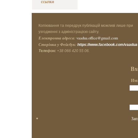
ссылки
Копіювання та передрук публікацій можливі лише при
узгодженні з адміністрацією сайту.
Електронна адреса:
vaadua.office@gmail.com
Сторінка у Фейсбук:
https://www.facebook.com/vaadua
Телефон:
+38 066 420 55 06.
Вх
Имя
Зап