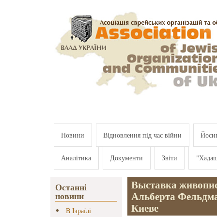
Перейти к основному содержанию
Новини
Відновлення під час війни
Йосип
Аналітика
Документи
Звіти
"Хада
Выставка живопи
Останні
Альберта Фельдма
новини
Киеве
В Ізраїлі