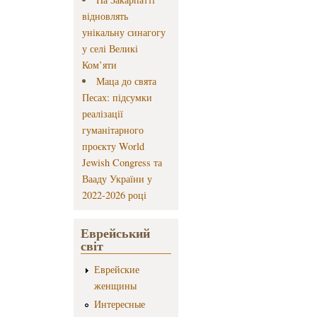
відновлять
унікальну синагогу
у селі Великі
Ком’яти
Маца до свята
Песах: підсумки
реалізації
гуманітарного
проєкту World
Jewish Congress та
Вааду України у
2022-2026 році
Еврейський
світ
Еврейские
женщины
Интересные