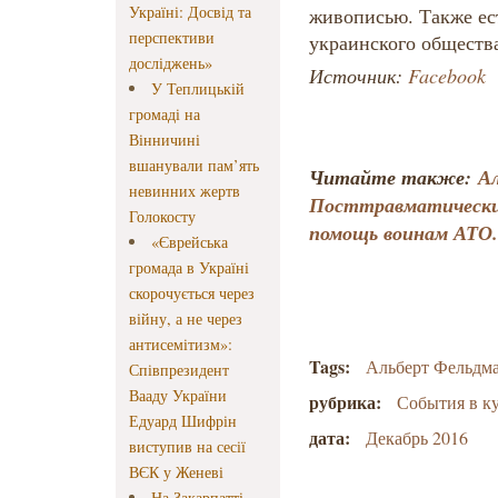
Україні: Досвід та
живописью. Также ес
перспективи
украинского обществ
досліджень»
Источник:
Facebook
У Теплицькій
громаді на
Вінничині
вшанували пам’ять
Читайте также: ​
А
невинних жертв
Посттравматический
Голокосту
помощь воинам АТО.
«Єврейська
громада в Україні
скорочується через
війну, а не через
антисемітизм»:
Tags:
Альберт Фельдм
Співпрезидент
Вааду України
рубрика:
События в к
Едуард Шифрін
дата:
Декабрь 2016
виступив на сесії
ВЄК у Женеві
На Закарпатті