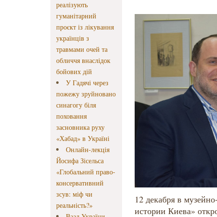
реалізують
гуманітарний
проєкт із лікування
українців з
травмами очей та
обличчя внаслідок
бойових дій
У Гадячі через
пожежу зруйновано
синагогу біля
поховання
засновника руху
«Хабад» в Україні
Онлайн-лекція
Йосифа Зісельса
«Глобальний право-
консервативний
зсув: міф чи
12 декабря в музейн
реальність?»
истории Киева» откр
Ваад України