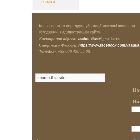
ссылки
Копіювання та передрук публікацій можливі лише при
узгодженні з адміністрацією сайту.
Електронна адреса:
vaadua.office@gmail.com
Сторінка у Фейсбук:
https://www.facebook.com/vaadua
Телефон:
+38 066 420 55 06.
Вх
Имя