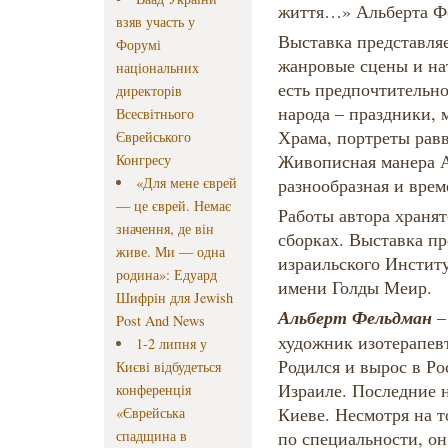
життя…» Альберта Ф
взяв участь у
Выставка представля
Форумі
жанровые сцены и на
національних
есть предпочтительно
директорів
народа – праздники, 
Всесвітнього
Храма, портреты рав
Єврейського
Живописная манера 
Конгресу
«Для мене єврей
разнообразная и вре
— це єврей. Немає
Работы автора хранят
значення, де він
сборках. Выставка п
живе. Ми — одна
израильского Инстит
родина»: Едуард
имени Голды Меир.
Шифрін для Jewish
Альберт Фельдман
–
Post And News
художник изотерапев
1-2 липня у
Родился и вырос в Ро
Києві відбудеться
Израиле. Последние н
конференція
Киеве. Несмотря на т
«Єврейська
спадщина в
по специальности, о