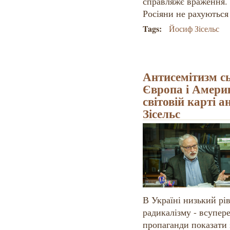
справляжє враження.
Росіяни не рахуються
Tags:
Йосиф Зісельс
Антисемітизм сь
Європа і Америк
світовій карті 
Зісельс
В Україні низький рі
радикалізму - всупере
пропаганди показати