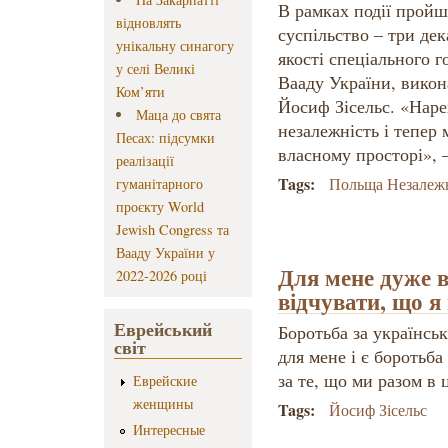
В рамках події пройшл
відновлять
суспільство – три дек
унікальну синагогу
якості спеціального 
у селі Великі
Вааду України, вико
Ком’яти
Йосиф Зісельс. «Наре
Маца до свята
незалежність і тепер
Песах: підсумки
власному просторі», –
реалізації
Tags:
Польща Незалежн
гуманітарного
проєкту World
Jewish Congress та
Вааду України у
Для мене дуже 
2022-2026 році
відчувати, що я
Еврейський
Боротьба за українсь
світ
для мене і є боротьба
за те, що ми разом в 
Еврейские
женщины
Tags:
Йосиф Зісельс
Интересные