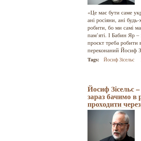
«Це має бути саме укр
ані росіяни, ані будь
робити, бо ми самі м
пам’яті. І Бабин Яр 
проєкт треба робити 
переконаний Йосиф З
Tags:
Йосиф Зісельс
Йосиф Зісельс 
зараз бачимо в р
проходити через