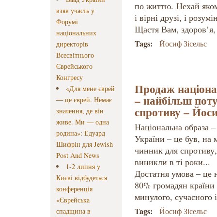
по життю. Нехай яком
взяв участь у
і вірні друзі, і розум
Форумі
Щастя Вам, здоров’я,
національних
Tags:
Йосиф Зісельс
директорів
Всесвітнього
Єврейського
Конгресу
Продаж націона
«Для мене єврей
– найбільш пот
— це єврей. Немає
спротиву – Йоси
значення, де він
живе. Ми — одна
Національна образа –
родина»: Едуард
України – це був, на
Шифрін для Jewish
чинник для спротиву,
Post And News
виникли в ті роки...
1-2 липня у
Достатня умова – це 
Києві відбудеться
80% громадян країни 
конференція
минулого, сучасного і
«Єврейська
Tags:
Йосиф Зісельс
спадщина в