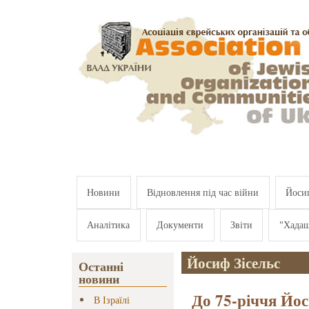
Перейти к основному содержанию
Новини
Відновлення під час війни
Йосип
Аналітика
Документи
Звіти
"Хада
Йосиф Зісельс
Останні
новини
До 75-річчя Йос
В Ізраїлі