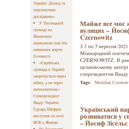
Україні: Досвід та
перспективи
досліджень»
Майже все моє 
У Теплицькій
вулицях – Йосиф
громаді на
Czernowitz
Вінничині
вшанували пам’ять
З 3 по 5 вересня 2021
невинних жертв
Міжнародний поетич
Голокосту
CZERNOWITZ. В рамк
«Єврейська
целанівському центрі 
громада в Україні
сопрезидентом Вааду
скорочується через
Tags:
Meridian Czernow
війну, а не через
антисемітизм»:
Співпрезидент
Вааду України
Український на
Едуард Шифрін
розвиватися у с
виступив на сесії
– Йосиф Зісельс
ВЄК у Женеві
На Закарпатті