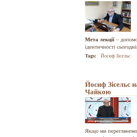
Мета лекції
– допомо
ідентичності сьогодн
Tags:
Йосиф Зісельс
Йосиф Зісельс н
Чайкою
Якщо ми переглянемо 