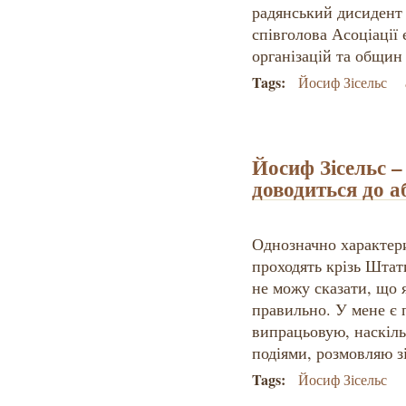
радянський дисидент 
співголова Асоціації
організацій та общин
Tags:
Йосиф Зісельс
Йосиф Зісельс –
доводиться до а
Однозначно характериз
проходять крізь Штати
не можу сказати, що я
правильно. У мене є п
випрацьовую, наскіл
подіями, розмовляю з
Tags:
Йосиф Зісельс