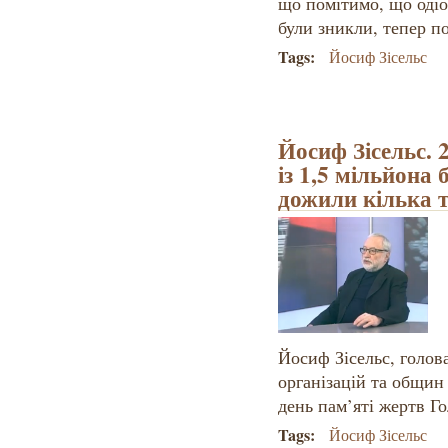
що помітимо, що одіоз
були зникли, тепер п
Tags:
Йосиф Зісельс
Йосиф Зісельс. 
із 1,5 ​мільйона
дожили кілька 
Йосиф Зісельс, голов
організацій та общин
день пам’яті жертв Го
Tags:
Йосиф Зісельс