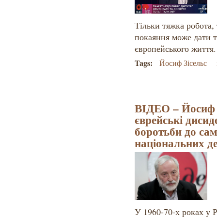
Тільки тяжка робота,
покаяння може дати т
європейського життя.
Tags:
Йосиф Зісельс
ВІДЕО – Йосиф З
єврейські дисиде
боротьби до сам
національних д
У 1960-70-х роках у 