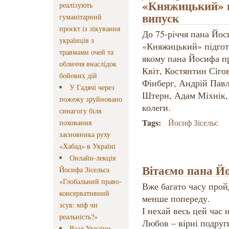
«Княжицький» п
реалізують
випуск
гуманітарний
проєкт із лікування
До 75-річчя пана Йос
українців з
«Княжицький» підгот
травмами очей та
якому пана Йосифа пр
обличчя внаслідок
Квіт, Костянтин Сіго
бойових дій
Фінберг, Андрій Пав
У Гадячі через
Штерн, Адам Міхнік, 
пожежу зруйновано
колеги.
синагогу біля
Tags:
Йосиф Зісельс
поховання
засновника руху
«Хабад» в Україні
Онлайн-лекція
Вітаємо пана Йо
Йосифа Зісельса
«Глобальний право-
Вже багато часу прой
консервативний
менше попереду.
зсув: міф чи
І нехай весь цей час 
реальність?»
Любов – вірні подруги
Ваад України