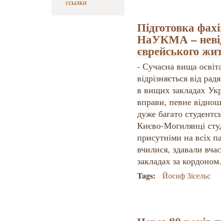
ссылки
Підготовка фахі
НаУКМА – невід
єврейського жит
- Сучасна вища освіт
відрізняється від рад
в вищих закладах Укр
вправи, певне віднош
дуже багато студентс
Києво-Могилянці сту
присутніми на всіх п
вчилися, здавали вчас
закладах за кордоном
Tags:
Йосиф Зісельс