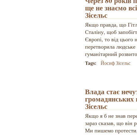
Через 80 років 
ще не знаємо вс
Зісельс
Якщо правда, що Гіт
Сталіну, щоб запобіг
Європі, то від цього 
перетворила людське 
гуманітарний розвито
Tags:
Йосиф Зісельс
Влада стає неч
громадянських 
Зісельс
Якщо я б не знав пере
зараз сказав, що він 
Ми пишемо протести,