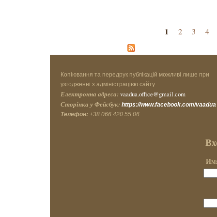
Страницы
1
2
3
4
Копіювання та передрук публікацій можливі лише при
узгодженні з адміністрацією сайту.
Електронна адреса:
vaadua.office@gmail.com
Сторінка у Фейсбук:
https://www.facebook.com/vaadua
Телефон:
+38 066 420 55 06.
Вх
Имя