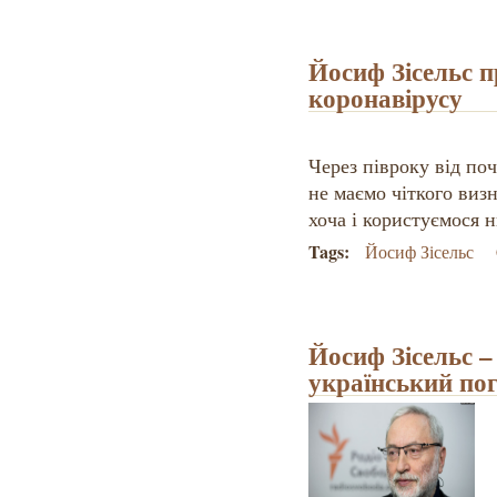
Йосиф Зісельс 
коронавірусу
Через півроку від по
не маємо чіткого визн
хоча і користуємося 
Tags:
Йосиф Зісельс
Йосиф Зісельс –
український пог