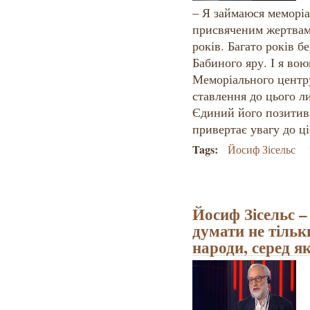
– Я займаюся меморі
присвяченим жертвам
років. Багато років б
Бабиного яру. І я во
Меморіального центру
ставлення до цього л
Єдиний його позитив 
привертає увагу до ці
Tags:
Йосиф Зісельс
Йосиф Зісельс 
думати не тільки
народи, серед я