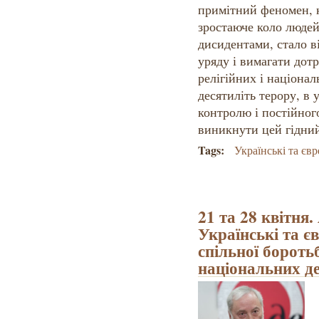
примітний феномен, к
зростаюче коло людей
дисидентами, стало в
уряду і вимагати дот
релігійних і націонал
десятиліть терору, в 
контролю і постійног
виникнути цей гідни
Tags:
Українські та єв
21 та 28 квітня.
Українські та єв
спільної боротьб
національних д