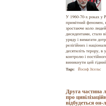
У 1960-70-х роках у 
примітний феномен, к
зростаюче коло людей
дисидентами, стало в
уряду і вимагати дот
релігійних і націонал
десятиліть терору, в 
контролю і постійног
виникнути цей гідни
Tags:
Йосиф Зісельс
Друга частина л
про цивілізацій
відбудеться он-