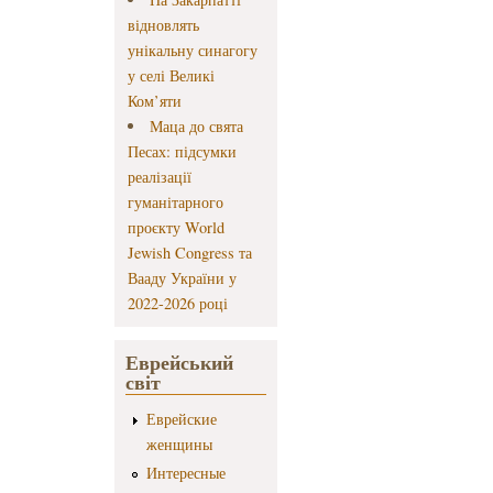
відновлять
унікальну синагогу
у селі Великі
Ком’яти
Маца до свята
Песах: підсумки
реалізації
гуманітарного
проєкту World
Jewish Congress та
Вааду України у
2022-2026 році
Еврейський
світ
Еврейские
женщины
Интересные