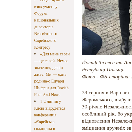
взяв участь у
Форумі
національних
директорів
Всесвітнього
Єврейського
Конгресу
«Для мене єврей
— це єврей. Немає
Йосиф Зісельс та Анд
значення, де він
Республіці Польща.
живе. Ми — одна
Фото - ФБ-сторінка Й
родина»: Едуард
Шифрін для Jewish
29 серпня в Варшаві,
Post And News
Жеромського, відбули
1-2 липня у
30-річчю Незалежност
Києві відбудеться
особливий рік, бо укр
конференція
відновлення Незалежн
«Єврейська
зміцнення дружніх зв'
спадщина в