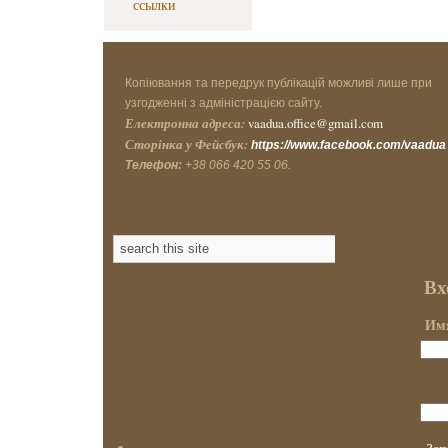
ссылки
Копіювання та передрук публікацій можливі лише при
узгодженні з адміністрацією сайту.
Електронна адреса:
vaadua.office@gmail.com
Сторінка у Фейсбук:
https://www.facebook.com/vaadua
Телефон:
+38 066 420 55 06.
Вх
Имя