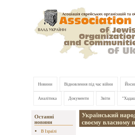
Перейти к основному содержанию
Новини
Відновлення під час війни
Йосип
Аналітика
Документи
Звіти
"Хада
Український народ
Останні
своєму власному п
новини
В Ізраїлі