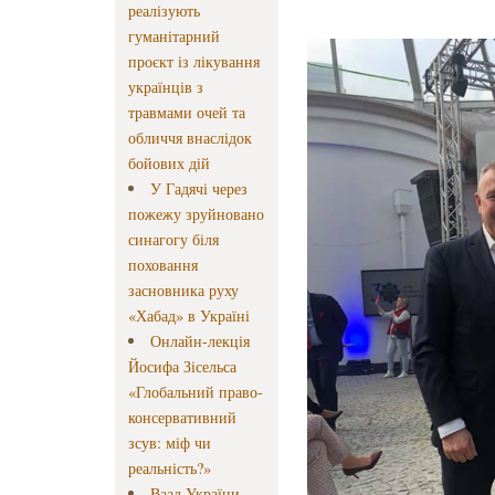
реалізують
гуманітарний
проєкт із лікування
українців з
травмами очей та
обличчя внаслідок
бойових дій
У Гадячі через
пожежу зруйновано
синагогу біля
поховання
засновника руху
«Хабад» в Україні
Онлайн-лекція
Йосифа Зісельса
«Глобальний право-
консервативний
зсув: міф чи
реальність?»
Ваад України