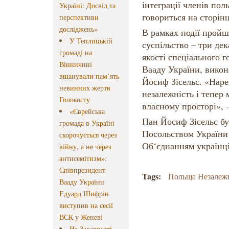
інтеграції членів поль
Україні: Досвід та
говориться на сторінц
перспективи
досліджень»
В рамках події пройшл
У Теплицькій
суспільство – три дек
громаді на
якості спеціального 
Вінничині
Вааду України, вико
вшанували пам’ять
Йосиф Зісельс. «Наре
невинних жертв
незалежність і тепер
Голокосту
власному просторі», –
«Єврейська
Пан Йосиф Зісельс б
громада в Україні
Посольством України 
скорочується через
Об‘єднанням українц
війну, а не через
антисемітизм»:
Співпрезидент
Tags:
Польща Незалежн
Вааду України
Едуард Шифрін
виступив на сесії
ВЄК у Женеві
На Закарпатті