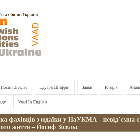
Йосип Зісельс
Едуард Шифрін
Заяви
Історія
Анал
аду
Vaad In English
ка фахівців з юдаїки у НаУКМА – невід’ємна 
ого життя – Йосиф Зісельс