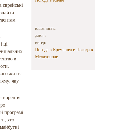
а єврейські
 знайти
тудентам
влажность:
давл.:
я
ветер:
і ці
Погода в Кременчуге
Погода в
тенціальних
Мелитополе
тецтво в
боти.
кого життя
ляму, яку
 створення
про
ій програмі
ті, хто
 майбутні