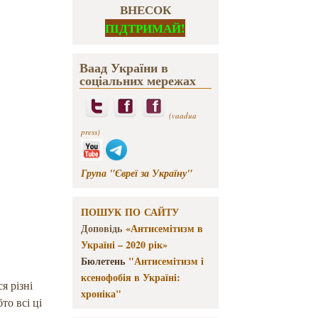
ВНЕСОК
ПІДТРИМАЙ!
Ваад України в
соціальних мережах
(vaadua
press)
Група "Євреї за Україну"
ПОШУК ПО САЙТУ
Доповідь
«Антисемітизм в
Україні – 2020 рік»
Бюлетень
"Антисемітизм і
ксенофобія в Україні:
я різні
хроніка"
то всі ці