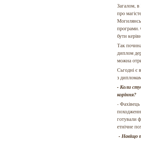
Загалом, в
про магіст
Могилянськ
програми.
бути керів
Так почина
диплом дер
можна отри
Сьгодні є 
з дипломам
- Коли ст
коріння?
- Фахівець
походження
готували фа
етнічне по
- Навіщо т