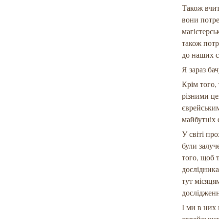
Також вчите
вони потре
магістерсь
також потр
до наших с
Я зараз ба
Крім того,
різними це
єврейським
майбутніх 
У світі пр
були залуче
того, щоб 
дослідника
тут місяця
дослідженн
І ми в них
єврейських