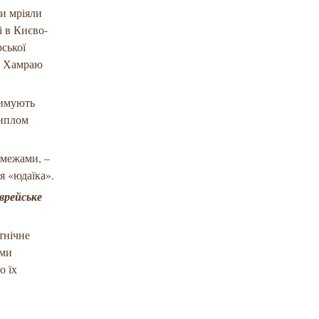
ми мріяли
і в Києво-
рської
ю Хамраю
римують
диплом
 межами, –
ія «юдаїка».
врейське
етнічне
 ми
о їх