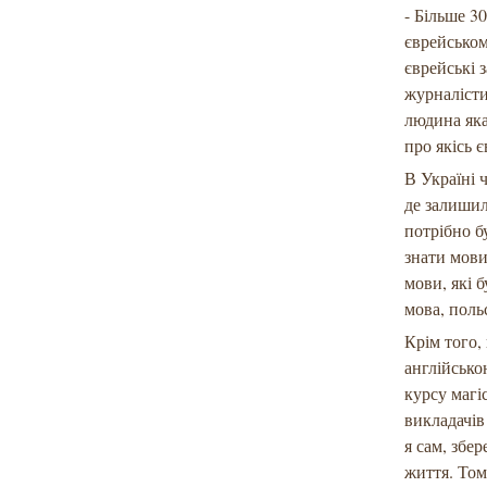
- Більше 3
єврейськом
єврейські 
журналісти
людина яка
про якісь є
В Україні ч
де залишил
потрібно б
знати мови
мови, які 
мова, поль
Крім того,
англійсько
курсу магі
викладачів
я сам, збе
життя. Том