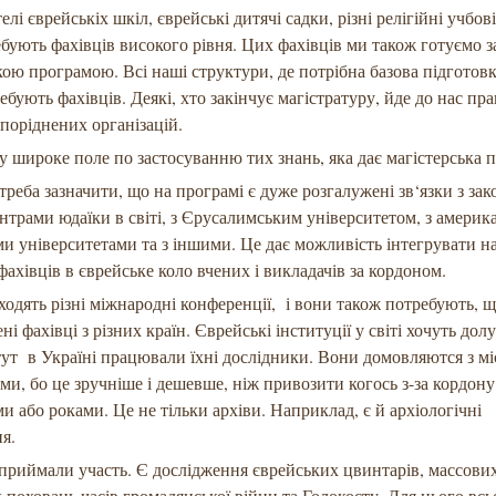
лі єврейськіх шкіл, єврейські дитячі садки, різні релігійні учбов
бують фахівців високого рівня. Цих фахівців ми також готуємо з
кою програмою. Всі наші структури, де потрібна базова підготовк
ебують фахівців. Деякі, хто закінчує магістратуру, йде до нас пра
поріднених організацій.
чу широке поле по застосуванню тих знань, яка дає магістерська 
 треба зазначити, що на програмі є дуже розгалужені зв‘язки з зак
нтрами юдаїки в світі, з Єрусалимським університетом, з амери
и університетами та з іншими. Це дає можливість інтегрувати 
фахівців в єврейське коло вчених і викладачів за кордоном.
оходять різні міжнародні конференції, і вони також потребують, 
ні фахівці з різних країн. Єврейські інституції у світі хочуть дол
тут в Україні працювали їхні дослідники. Вони домовляются з м
ми, бо це зручніше і дешевше, ніж привозити когось з-за кордону
ми або роками. Це не тільки архіви. Наприклад, є й архіологічні
я.
 приймали участь. Є дослідження єврейських цвинтарів, массови
 поховань часів громадянської війни та Голокосту. Для цього всь