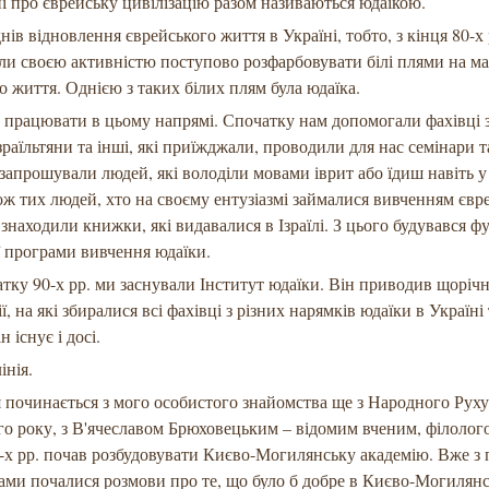
ні про єврейську цивілізацію разом називаються юдаїкою.
нів відновлення єврейського життя в Україні, тобто, з кінця 80-х
ли своєю активністю поступово розфарбовувати білі плями на ма
о життя. Однією з таких білих плям була юдаїка.
працювати в цьому напрямі. Спочатку нам допомогали фахівці з
зраїльтяни та інші, які приїжджали, проводили для нас семінари та
запрошували людей, які володіли мовами іврит або їдиш навіть у
кож тих людей, хто на своєму ентузіазмі займалися вивченням євр
и знаходили книжки, які видавалися в Ізраїлі. З цього будувався 
 програми вивчення юдаїки.
тку 90-х рр. ми заснували Інститут юдаїки. Він приводив щорічн
, на які збиралися всі фахівці з різних нарямків юдаїки в Україні т
 існує і досі.
інія.
я починається з мого особистого знайомства ще з Народного Руху
-го року, з В'ячеславом Брюховецьким – відомим вченим, філолог
-х рр. почав розбудовувати Києво-Могилянську академію. Вже з 
нами почалися розмови про те, що було б добре в Києво-Могилян