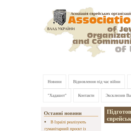
Перейти к основному содержанию
Новини
Відновлення під час війни
"Хадашот"
Контакти
Эксклюзив Ва
Підготов
Останні новини
єврейськ
В Ізраїлі реалізують
гуманітарний проєкт із