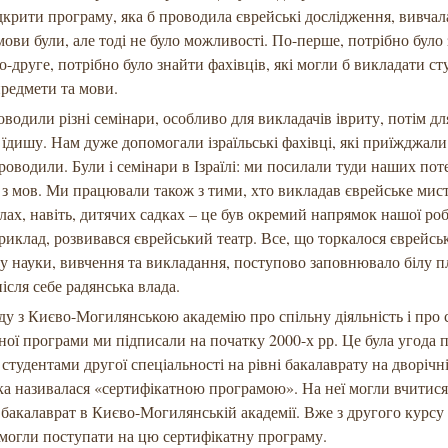
ідкрити програму, яка б проводила єврейські дослідження, вивчал
мови були, але тоді не було можливості. По-перше, потрібно було
о-друге, потрібно було знайти фахівців, які могли б викладати с
предмети та мови.
оводили різні семінари, особливо для викладачів івриту, потім дл
 їдишу. Нам дуже допомогали ізраїльські фахівці, які приїжджали 
роводили. Були і семінари в Ізраїлі: ми посилали туди наших по
 з мов. Ми працювали також з тими, хто викладав єврейське мис
лах, навіть, дитячих садках – це був окремий напрямок нашої ро
риклад, розвивався єврейський театр. Все, що торкалося єврейсь
ру науки, вивчення та викладання, поступово заповнювало білу п
ісля себе радянська влада.
у з Києво-Могилянською академію про спільну діяльність і про
ної програми ми підписали на початку 2000-х рр. Це була угода 
студентами другої спеціальності на рівні бакалаврату на дворічн
яка називалася «сертифікатною програмою». На неї могли вчитися 
 бакалаврат в Києво-Могилянській академії. Вже з другого курсу
могли поступати на цю сертифікатну програму.