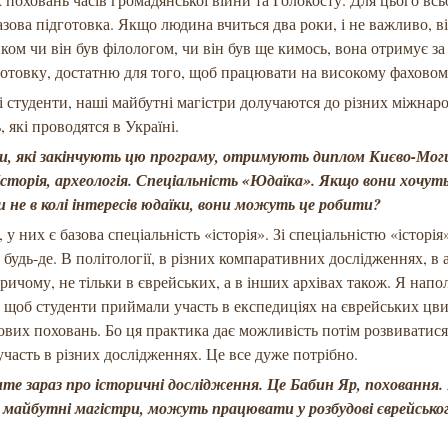
азова підготовка. Якщо людина вчиться два роки, і не важливо, ві
иком чи він був філологом, чи він був ще кимось, вона отримує за
готовку, достатню для того, щоб працювати на високому фаховому
 студенти, наші майбутні магістри долучаются до різних міжнар
, які проводятся в Україні.
и, які закінчують цю програму, отримують диплом Києво-Мог
Історія, археологія. Спеціальність «Юдаїка». Якщо вони хочут
 не в колі інтересів юдаїки, вони можуть це робити?
 у них є базова спеціальність «історія». Зі спеціальністю «історі
будь-де. В політології, в різних компаративних дослідженнях, в а
ричому, не тільки в єврейських, а в інших архівах також. Я напо
, щоб студенти приймали участь в експедиціях на єврейських цви
ових поховань. Бо ця практика дає можливість потім розвиватися 
часть в різних дослідженнях. Це все дуже потрібно.
ите зараз про історичні дослідження. Це Бабин Яр, поховання.
 майбутні магістри, можуть працювати у розбудові єврейсько