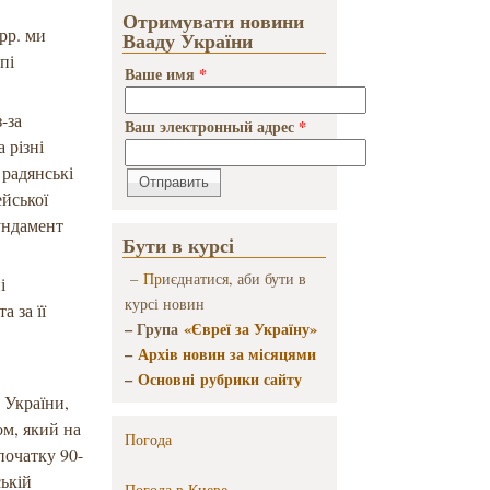
Отримувати новини
 рр. ми
Вааду України
пі
Ваше имя
*
-за
Ваш электронный адрес
*
 різні
 радянські
ейської
фундамент
Бути в курсі
–
Пр
иєднатися, аби бути в
і
курсі новин
а за її
– Група
«Євреї за Україну»
–
Архів новин за місяцями
–
Основні рубрики сайту
 України,
ом, який на
Погода
початку 90-
ській
Погода в
Киеве