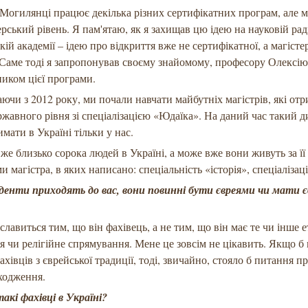
 Могилянці працює декілька різних сертифікатних програм, але 
ерський рівень. Я пам'ятаю, як я захищав цю ідею на науковій рад
ій академії – ідею про відкриття вже не сертифікатної, а магісте
 Саме тоді я запропонував своєму знайомому, професору Олексі
ником цієї програми.
ючи з 2012 року, ми почали навчати майбутніх магістрів, які от
жавного рівня зі спеціалізацією «Юдаїка». На даний час такий 
мати в Україні тільки у нас.
вже близько сорока людей в Україні, а може вже вони живуть за її
и магістра, в яких написано: спеціальність «історія», спеціалізац
уденти приходять до вас, вони повинні бути євреями чи мати є
 славиться тим, що він фахівець, а не тим, що він має те чи інше 
 чи релігійне спрямування. Мене це зовсім не цікавить. Якщо б
хівців з єврейської традиції, тоді, звичайно, стояло б питання пр
ходження.
акі фахівці в Україні?