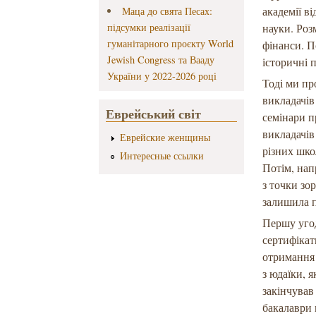
академії в
Маца до свята Песах:
підсумки реалізації
науки. Роз
гуманітарного проєкту World
фінанси. П
Jewish Congress та Вааду
історичні 
України у 2022-2026 році
Тоді ми пр
викладачів
Еврейський світ
семінари п
викладачів
Еврейские женщины
різних шко
Интересные ссылки
Потім, нап
з точки зо
залишила п
Першу угод
сертифікат
отримання 
з юдаїки, 
закінчував
бакалаври 