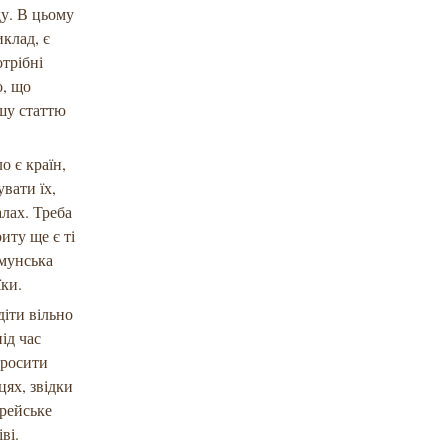
ду. В цьому
клад, є
отрібні
о, що
ошу статтю
о є країн,
увати їх,
алах. Треба
иту ще є ті
умунська
їки.
діти вільно
ід час
просити
цях, звідки
врейське
ві.