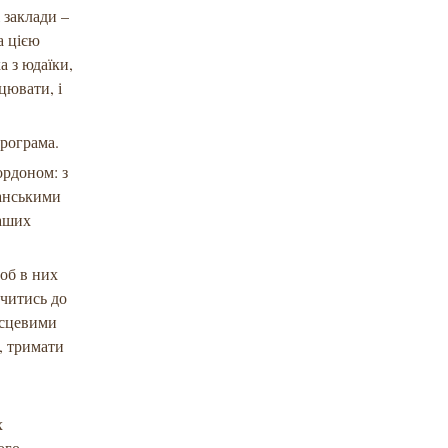
і заклади –
а цією
а з юдаїки,
цювати, і
програма.
ордоном: з
канськими
наших
щоб в них
учитись до
ісцевими
, тримати
х
ого