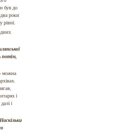
н був до
 два роки
 рівні.
одних
илянської
ь потім,
я» можна
рхівах.
лягав,
нтарях і
далі і
 Наскільки
го