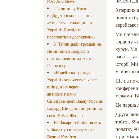
наукові да
Post And News
1-2 липня у Києві
З перших д
відбудеться конференція
повинні бу
«Єврейська спадщина в
єврейськог
Україні: Досвід та
Ми почали 
перспективи досліджень»
кордону –і
У Теплицькій громаді на
курси. Ми 
Вінничині вшанували
часи, а та
пам’ять невинних жертв
історії. М
Голокосту
майбутньої
«Єврейська громада в
Україні скорочується через
Ще на поча
війну, а не через
конференції
антисемітизм»:
межами. Він
Співпрезидент Вааду України
Це перша л
Едуард Шифрін виступив на
Друга ліні
сесії ВЄК у Женеві
тобто з 89
На Закарпатті відновлять
початку 90
унікальну синагогу у селі
х рр. між 
Великі Ком’яти