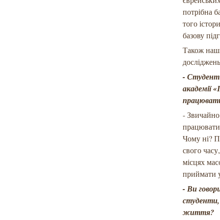
потрібна б
того істор
базову під
Також наші
досліджень
- Студент
академії «
працювати
- Звичайно,
працювати 
Чому ні? П
свого часу
місцях мас
приймати у
- Ви говор
студенти,
життя?