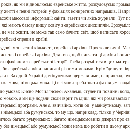
0 років, як ми відновлюємо єврейське життя, розбудовуємо грома
у житті є певні потреби у фахівцях конкретних напрямків. Напри
засоби массової інформації: сайти, газети чи якісь журнали. Тут п
 які мають базову вищу освіту з єврейських дисциплін. Зрозуміл
 не має освіти, не може так само бачити світ, щоб написати хор
врейські справи в країні.
удові, у значенні кількості, єврейські архіви. Просто величні. Мал
ись такі єврейські архіви. Для того, щоб вивчати ці архіви і опис
ути фахівцем з єврейськиої історії. Треба розумітися в цих матері
, бо єврейські архіви написані різними мовами. Крім їдишу та івр
були в Західній Україні домінуючими, державними, наприклад, р
ська мова, німецька мова. Ці всі мови треба знати фахівцям з юда
 по умовах Києво-Могилянської Академії, студенти повинні воло
ю мовою, а ми ще додали сюди іврит та їдиш, які ми розвиваємо п
стерської програми. Але я, звичайно, хотів би, у майбутньому, за
 з німецької аба румунської, то му що, наприклад, тільки у Чернів
реглось багато румунських і багато німецькомовних джерел про є
у без німецької або румунської мови нема що робити в цьому архі