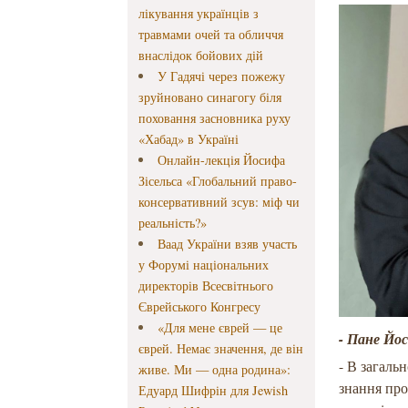
лікування українців з
травмами очей та обличчя
внаслідок бойових дій
У Гадячі через пожежу
зруйновано синагогу біля
поховання засновника руху
«Хабад» в Україні
Онлайн-лекція Йосифа
Зісельса «Глобальний право-
консервативний зсув: міф чи
реальність?»
Ваад України взяв участь
у Форумі національних
директорів Всесвітнього
Єврейського Конгресу
«Для мене єврей — це
- Пане Йо
єврей. Немає значення, де він
- В загаль
живе. Ми — одна родина»:
знання про
Едуард Шифрін для Jewish