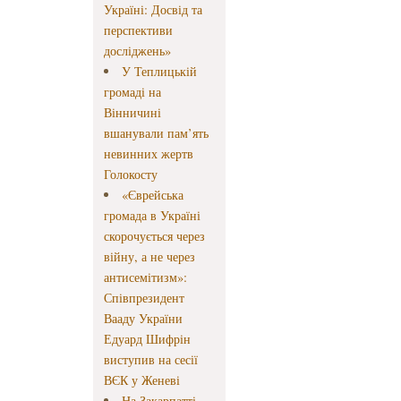
Україні: Досвід та
перспективи
досліджень»
У Теплицькій
громаді на
Вінничині
вшанували пам’ять
невинних жертв
Голокосту
«Єврейська
громада в Україні
скорочується через
війну, а не через
антисемітизм»:
Співпрезидент
Вааду України
Едуард Шифрін
виступив на сесії
ВЄК у Женеві
На Закарпатті