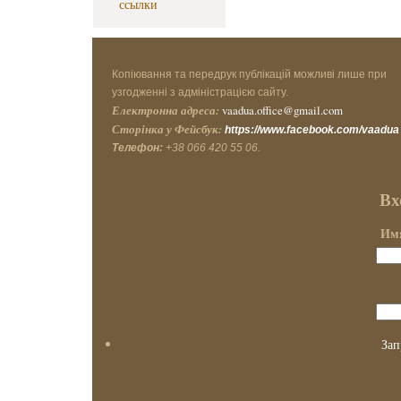
ссылки
Копіювання та передрук публікацій можливі лише при
узгодженні з адміністрацією сайту.
Електронна адреса:
vaadua.office@gmail.com
Сторінка у Фейсбук:
https://www.facebook.com/vaadua
Телефон:
+38 066 420 55 06.
Вх
Имя
Зап