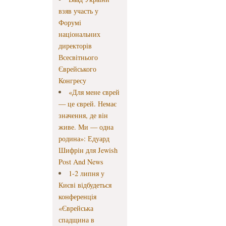
взяв участь у
Форумі
національних
директорів
Всесвітнього
Єврейського
Конгресу
«Для мене єврей
— це єврей. Немає
значення, де він
живе. Ми — одна
родина»: Едуард
Шифрін для Jewish
Post And News
1-2 липня у
Києві відбудеться
конференція
«Єврейська
спадщина в