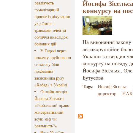
Йосифа Зісельса
реалізують
конкурсу на по
гуманітарний
проєкт із лікування
українців з
травмами очей та
обличчя внаслідок
На виконання закону
бойових дій
антикорупційне бюро 
У Гадячі через
України затвердив чл
пожежу зруйновано
конкурсу на посаду д
синагогу біля
Йосифа Зісельса, Ол
поховання
Бутусова.
засновника руху
«Хабад» в Україні
Tags:
Иосиф Зісельс
Онлайн-лекція
директор
НАБ
Йосифа Зісельса
«Глобальний право-
консервативний
зсув: міф чи
реальність?»
Ваад України