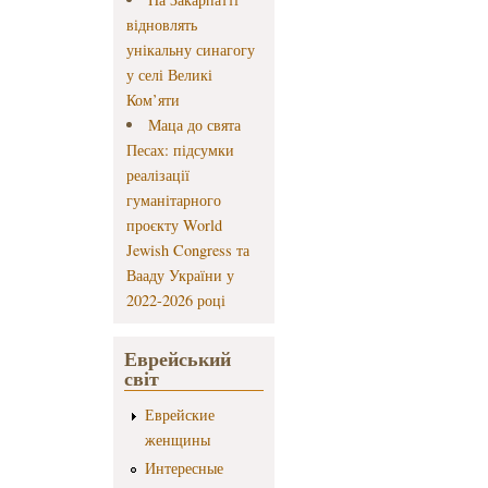
відновлять
унікальну синагогу
у селі Великі
Ком’яти
Маца до свята
Песах: підсумки
реалізації
гуманітарного
проєкту World
Jewish Congress та
Вааду України у
2022-2026 році
Еврейський
світ
Еврейские
женщины
Интересные