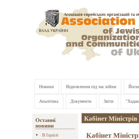
Перейти к основному содержанию
Новини
Відновлення під час війни
Йосип
Аналітика
Документи
Звіти
"Хада
Кабінет Міністрів
Останні
новини
Кабінет Міністр
В Ізраїлі