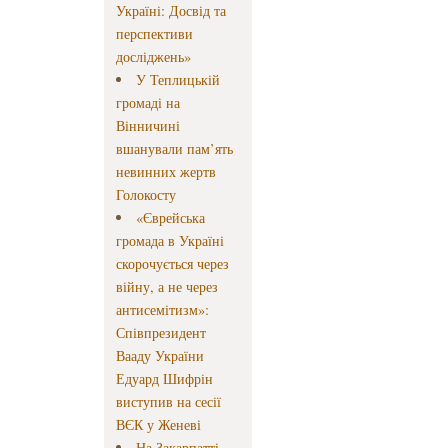
Україні: Досвід та
перспективи
досліджень»
У Теплицькій
громаді на
Вінничині
вшанували пам’ять
невинних жертв
Голокосту
«Єврейська
громада в Україні
скорочується через
війну, а не через
антисемітизм»:
Співпрезидент
Вааду України
Едуард Шифрін
виступив на сесії
ВЄК у Женеві
На Закарпатті