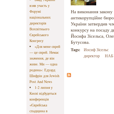
взяв участь у
На виконання закону
Форумі
антикорупційне бюро 
національних
директорів
України затвердив чл
Всесвітнього
конкурсу на посаду д
Єврейського
Йосифа Зісельса, Ол
Конгресу
Бутусова.
«Для мене єврей
Tags:
Иосиф Зісельс
— це єврей. Немає
директор
НАБ
значення, де він
живе. Ми — одна
родина»: Едуард
Шифрін для Jewish
Post And News
1-2 липня у
Києві відбудеться
конференція
«Єврейська
спадщина в