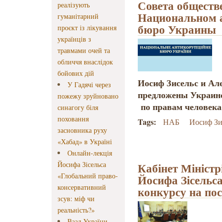
Совета обществ
реалізують
Национальном 
гуманітарний
бюро Украины
проєкт із лікування
українців з
травмами очей та
обличчя внаслідок
бойових дій
Иосиф Зисельс и Ал
У Гадячі через
предложены Украинс
пожежу зруйновано
по правам человека
синагогу біля
поховання
Tags:
НАБ
Иосиф Зи
засновника руху
«Хабад» в Україні
Онлайн-лекція
Йосифа Зісельса
Кабінет Міністр
«Глобальний право-
Йосифа Зісельса
консервативний
конкурсу на по
зсув: міф чи
реальність?»
Ваад України