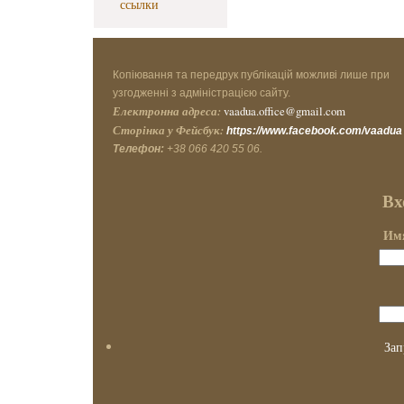
ссылки
Копіювання та передрук публікацій можливі лише при
узгодженні з адміністрацією сайту.
Електронна адреса:
vaadua.office@gmail.com
Сторінка у Фейсбук:
https://www.facebook.com/vaadua
Телефон:
+38 066 420 55 06.
Вх
Имя
Зап