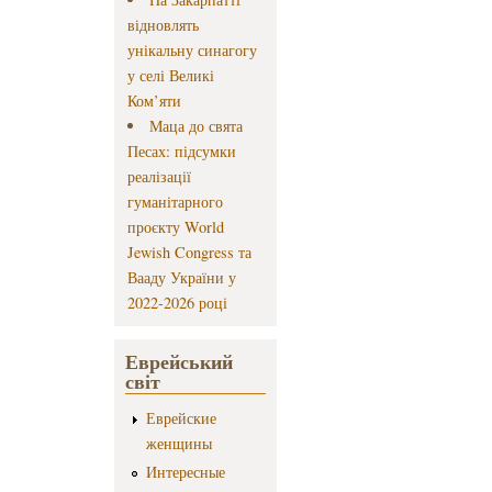
відновлять
унікальну синагогу
у селі Великі
Ком’яти
Маца до свята
Песах: підсумки
реалізації
гуманітарного
проєкту World
Jewish Congress та
Вааду України у
2022-2026 році
Еврейський
світ
Еврейские
женщины
Интересные