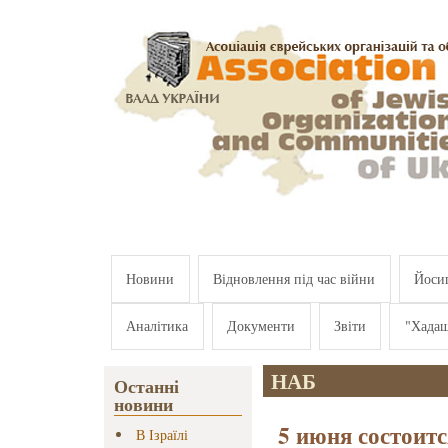
Перейти к основному содержанию
Новини
Відновлення під час війни
Йосип
Аналітика
Документи
Звіти
"Хада
НАБ
Останні
новини
5 июня состоитс
В Ізраїлі