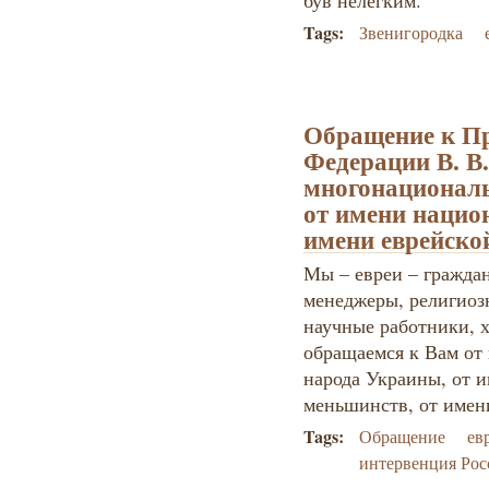
був нелегким.
Tags:
Звенигородка
Обращение к Пр
Федерации В. В
многонациональ
от имени нацио
имени еврейск
Мы – евреи – гражда
менеджеры, религиоз
научные работники, 
обращаемся к Вам от
народа Украины, от 
меньшинств, от име
Tags:
Обращение
ев
интервенция Рос