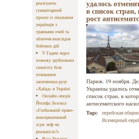
удалось отмени
реалізують
в список стран,
гуманітарний
рост антисемит
проєкт із лікування
українців з
травмами очей та
обличчя внаслідок
бойових дій
У Гадячі через
пожежу зруйновано
синагогу біля
поховання
Париж. 19 ноября. Д
засновника руху
Украины удалось отм
«Хабад» в Україні
список стран, в кото
Онлайн-лекція
антисемитского насил
Йосифа Зісельса
«Глобальний право-
Tags:
еврейская общин
консервативний
Всемирный еврей
зсув: міф чи
реальність?»
Ваад України