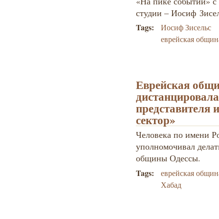
«На пике событий» с
студии – Иосиф Зисе
Tags:
Иосиф Зисельс
еврейская общин
Еврейская общ
дистанцировала
представителя 
сектор»
Человека по имени Р
уполномочивал делат
общины Одессы.
Tags:
еврейская общин
Хабад