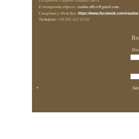
узгодженні з адміністрацією сайту.
Електронна адреса:
vaadua.office@gmail.com
Сторінка у Фейсбук:
https://www.facebook.com/vaadua
Телефон:
+38 066 420 55 06.
Вх
Имя
Зап