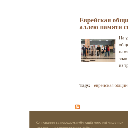
Еврейская общи
аллею памяти с
На у
общи
памя
знак
из т
Tags:
еврейская общин
Копіювання та передрук публікацій можливі лише при