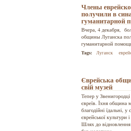
Члены еврейск
получили в сина
гуманитарной 
Вчера, 4 декабря
,
бол
общины Луганска пол
гуманитарной помощ
Tags:
Луганск
еврей
Єврейська общи
свій музей
Тепер у Звенигородці
євреїв. Їхня община м
благодійні їдальні, у
єврейської культури і
Шлях до відновлення 