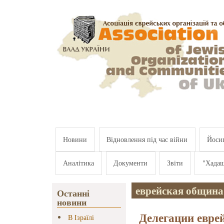
Перейти к основному содержанию
Новини
Відновлення під час війни
Йосип
Аналітика
Документи
Звіти
"Хада
еврейская община
Останні
новини
Делегации евр
В Ізраїлі