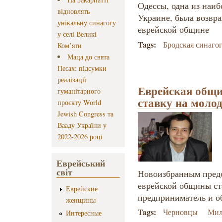
Одессы, одна из наиб
відновлять
Украине, была возвр
унікальну синагогу
еврейской общине
у селі Великі
Tags:
Бродская синаго
Ком’яти
Маца до свята
Песах: підсумки
реалізації
Еврейская общи
гуманітарного
ставку на моло
проєкту World
Jewish Congress та
Вааду України у
2022-2026 році
Еврейський
світ
Новоизбранным пред
еврейской общины ст
Еврейские
предприниматель и о
женщины
Tags:
Черновцы
Мил
Интересные