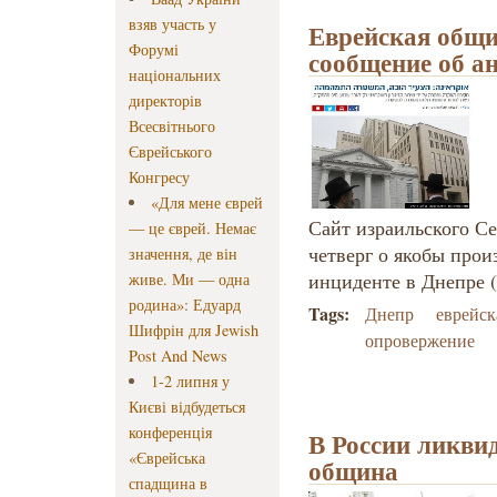
взяв участь у
Еврейская общи
Форумі
сообщение об а
національних
директорів
Всесвітнього
Єврейського
Конгресу
«Для мене єврей
Сайт израильского С
— це єврей. Немає
четверг о якобы про
значення, де він
инциденте в Днепре (
живе. Ми — одна
родина»: Едуард
Tags:
Днепр
еврейск
Шифрін для Jewish
опровержение
Post And News
1-2 липня у
Києві відбудеться
конференція
В России ликви
«Єврейська
община
спадщина в