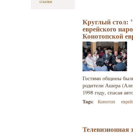
ссылки
Круглый стол: "
еврейского нар
Конотопской ев
Гостями общины были
родители Ашера (Але
1998 году, спасая авт
Tags:
Конотоп
еврей
Телевизионная 