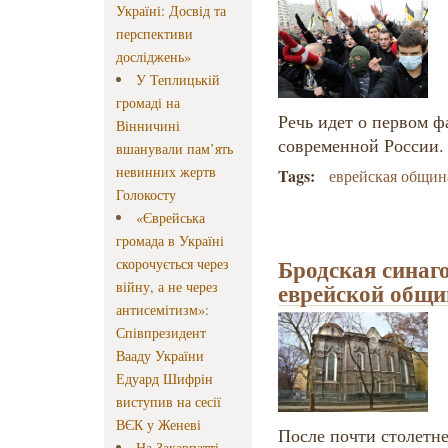
Україні: Досвід та
перспективи
досліджень»
У Теплицькій
громаді на
Речь идет о первом ф
Вінничині
современной России.
вшанували пам’ять
невинних жертв
Tags:
еврейская общин
Голокосту
«Єврейська
громада в Україні
Бродская синаго
скорочується через
еврейской общи
війну, а не через
антисемітизм»:
Співпрезидент
Вааду України
Едуард Шифрін
виступив на сесії
ВЄК у Женеві
После почти столетне
На Закарпатті