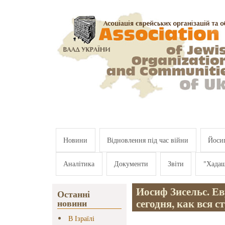
Перейти к основному содержанию
Новини
Відновлення під час війни
Йосип
Аналітика
Документи
Звіти
"Хада
Иосиф Зисельс. Е
Останні
сегодня, как вся с
новини
В Ізраїлі