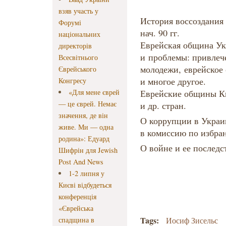
взяв участь у
История воссоздания 
Форумі
нач. 90 гг.
національних
Еврейская община Ук
директорів
и
проблемы: привлеч
Всесвітнього
молодежи, еврейское
Єврейського
и многое другое.
Конгресу
«Для мене єврей
Еврейские общины К
— це єврей. Немає
и др. стран.
значення, де він
О коррупции в Украи
живе. Ми — одна
в комиссию по избра
родина»: Едуард
О войне и ее последс
Шифрін для Jewish
Post And News
1-2 липня у
Києві відбудеться
конференція
«Єврейська
Tags:
спадщина в
Иосиф Зисельс