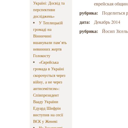
Україні: Досвід та
еврейская общин
перспективи
рубрика:
Поделиться 
досліджень»
дата:
Декабрь 2014
У Теплицькій
громаді на
рубрика:
Йосип Зісель
Вінничині
вшанували пам’ять
невинних жертв
Голокосту
«Єврейська
громада в Україні
скорочується через
війну, а не через
антисемітизм»:
Співпрезидент
Вааду України
Едуард Шифрін
виступив на сесії
ВЄК у Женеві
На Закарпатті