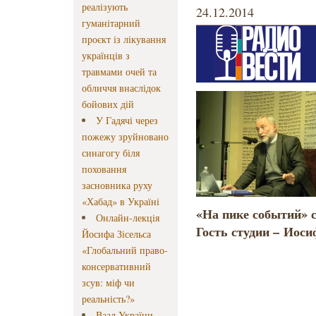
реалізують
24.12.2014
гуманітарний
проєкт із лікування
українців з
травмами очей та
обличчя внаслідок
бойових дій
У Гадячі через
пожежу зруйновано
синагогу біля
поховання
засновника руху
«Хабад» в Україні
«На пике событий» 
Онлайн-лекція
Гость студии –
Иоси
Йосифа Зісельса
«Глобальний право-
консервативний
зсув: міф чи
реальність?»
Ваад України