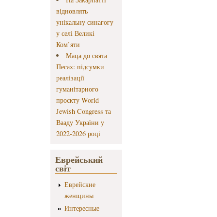
відновлять
унікальну синагогу
у селі Великі
Ком’яти
Маца до свята
Песах: підсумки
реалізації
гуманітарного
проєкту World
Jewish Congress та
Вааду України у
2022-2026 році
Еврейський
світ
Еврейские
женщины
Интересные