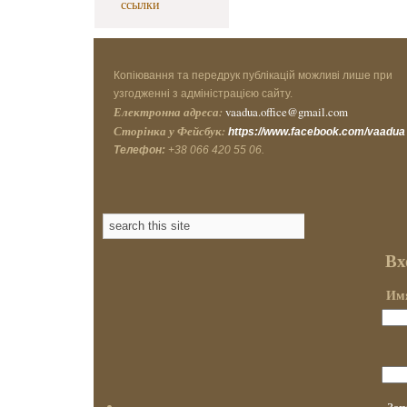
ссылки
Копіювання та передрук публікацій можливі лише при
узгодженні з адміністрацією сайту.
Електронна адреса:
vaadua.office@gmail.com
Сторінка у Фейсбук:
https://www.facebook.com/vaadua
Телефон:
+38 066 420 55 06.
Вх
Имя