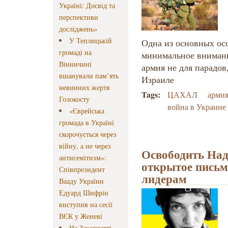
Україні: Досвід та
перспективи
досліджень»
У Теплицькій
Одна из основных ос
громаді на
минимальное внимани
Вінничині
армия не для парадов,
вшанували пам’ять
Израиле
невинних жертв
Tags:
ЦАХАЛ
арми
Голокосту
война в Украине
«Єврейська
громада в Україні
скорочується через
війну, а не через
Освободить Над
антисемітизм»:
открытое письм
Співпрезидент
лидерам
Вааду України
Едуард Шифрін
виступив на сесії
ВЄК у Женеві
На Закарпатті