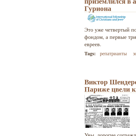
приземлился в 
Гуриона
Это уже четвертый п
фондом, а первые три
евреев.
Tags:
репатрианты
з
Виктор Шендеро
Париже цвели 
Увы, дорогие согражд