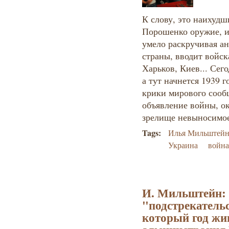
К слову, это наихудш
Порошенко оружие, и
умело раскручивая а
страны, вводит войск
Харьков, Киев... Сег
а тут начнется 1939 г
крики мирового сооб
объявление войны, о
зрелище невыносимое
Tags:
Илья Мильштей
Украина
война
И. Мильштейн: 
"подстрекательс
который год жив