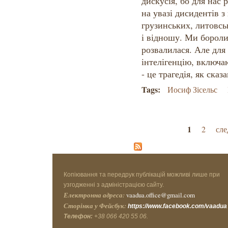
дискусія, бо для нас 
на увазі дисидентів з
грузинських, литовськ
і відношу. Ми боролис
розвалилася. Але для
інтелігенцію, включаю
- це трагедія, як сказ
Tags:
Иосиф Зісельс
Страницы
1
2
сле
Копіювання та передрук публікацій можливі лише при
узгодженні з адміністрацією сайту.
Електронна адреса:
vaadua.office@gmail.com
Сторінка у Фейсбук:
https://www.facebook.com/vaadua
Телефон:
+38 066 420 55 06.