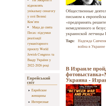
відновлять
Общественные деяте
унікальну синагогу
письмом к европейск
у селі Великі
«предпринять решите
Ком’яти
Маца до свята
немедленного и безу
Песах: підсумки
украинской летчицы 
реалізації
Tags:
Надежда Савчен
гуманітарного
война в Украине
проєкту World
Jewish Congress та
Вааду України у
2022-2026 році
В Израиле прой
фотовыставка«
Еврейський
Украина - Изра
світ
Еврейские
женщины
Интересные