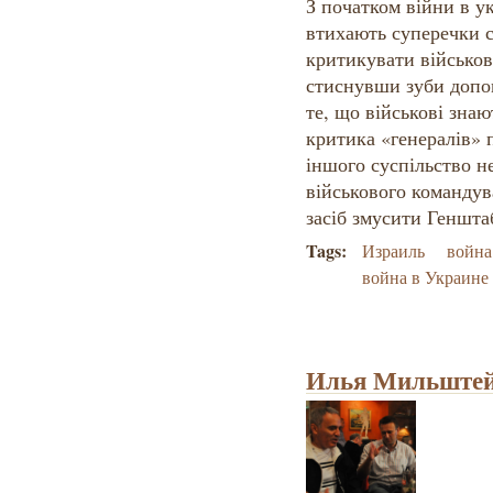
З початком війни в ук
втихають суперечки с
критикувати військов
стиснувши зуби допо
те, що військові знаю
критика «генералів» п
іншого суспільство не
військового командув
засіб змусити Геншт
Tags:
Израиль
война
война в Украине
Илья Мильштей