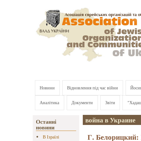
Перейти к основному содержанию
Новини
Відновлення під час війни
Йосип
Аналітика
Документи
Звіти
"Хада
война в Украине
Останні
новини
Г. Белорицкий:
В Ізраїлі