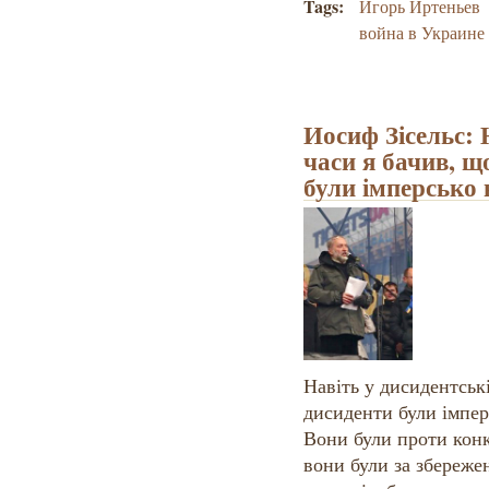
Tags:
Игорь Иртеньев
война в Украине
Иосиф Зісельс: 
часи я бачив, щ
були імперсько
Навіть у дисидентські
дисиденти були імпе
Вони були проти конк
вони були за збережен