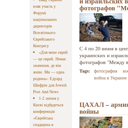
и израильских 
фотографов "М
взяв участь у
Форумі
національних
директорів
Всесвітнього
Єврейського
Конгресу
С 4 по 20 июня в цен
«Для мене єврей
украинских и израил
— це єврей. Немає
фотографов "Между 
значення, де він
Tags:
фотография
во
живе. Ми — одна
война в Украине
родина»: Едуард
Шифрін для Jewish
Post And News
1-2 липня у
ЦАХАЛ – армия 
Києві відбудеться
войны
конференція
«Єврейська
спадщина в