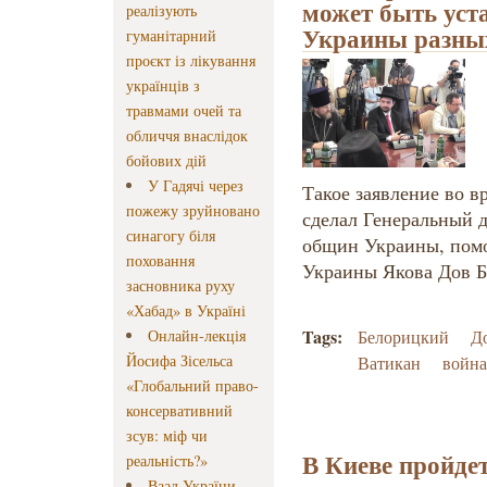
может быть уста
реалізують
Украины разны
гуманітарний
проєкт із лікування
українців з
травмами очей та
обличчя внаслідок
бойових дій
У Гадячі через
Такое заявление во в
пожежу зруйновано
сделал Генеральный 
синагогу біля
общин Украины, помо
поховання
Украины Якова Дов Б
засновника руху
«Хабад» в Україні
Tags:
Онлайн-лекція
Белорицкий
Д
Йосифа Зісельса
Ватикан
война
«Глобальний право-
консервативний
зсув: міф чи
В Киеве пройде
реальність?»
Ваад України