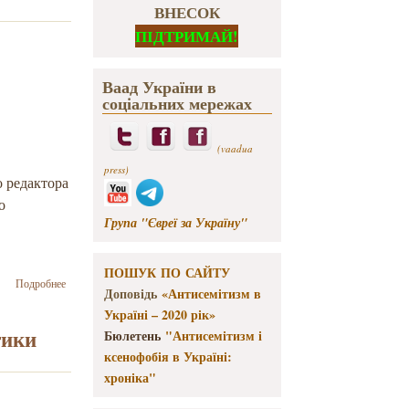
ВНЕСОК
ПІДТРИМАЙ!
Ваад України в
соціальних мережах
(vaadua
press)
о редактора
о
Група "Євреї за Україну"
ПОШУК ПО САЙТУ
о Мастер-
Подробнее
Доповідь
«Антисемітизм в
класс для
Україні – 2020 рік»
журналистов
пройдет в
тики
Бюлетень
"Антисемітизм і
офисе Ваада
ксенофобія в Україні:
Украины
хроніка"