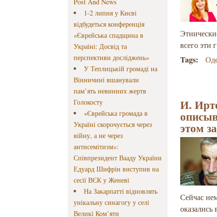
Post And News
1-2 липня у Києві
відбудеться конференція
Этнически
«Єврейська спадщина в
всего эти 
Україні: Досвід та
перспективи досліджень»
Tags:
Од
У Теплицькій громаді на
Вінничині вшанували
пам’ять невинних жертв
И. Ирт
Голокосту
описыв
«Єврейська громада в
Україні скорочується через
этом з
війну, а не через
антисемітизм»:
Співпрезидент Вааду України
Едуард Шифрін виступив на
сесії ВЄК у Женеві
На Закарпатті відновлять
Сейчас нем
унікальну синагогу у селі
оказались
Великі Ком’яти