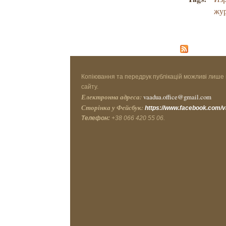
жу
Копіювання та передрук публікацій можливі лише 
сайту.
Електронна адреса:
vaadua.office@gmail.com
Сторінка у Фейсбук:
https://www.facebook.com/
Телефон:
+38 066 420 55 06.