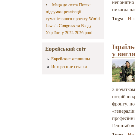
непонятно 
Маца до свята Песах:
никогда на
підсумки реалізації
Tags:
Иго
гуманітарного проєкту World
Jewish Congress та Вааду
України у 2022-2026 році
Ізраїл
Еврейський світ
у вигля
Еврейские женщины
Интересные ссылки
З початком
потрібно к
фронту, по
«генералів
професійні
Генштаб в
Tags:
Из