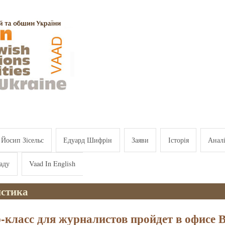
Йосип Зісельс
Едуард Шифрін
Заяви
Історія
Анал
аду
Vaad In English
стика
-класс для журналистов пройдет в офисе 