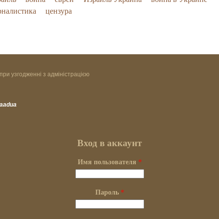
рналистика
цензура
при узгодженні з адміністрацією
vaadua
Вход в аккаунт
Имя пользователя
*
Пароль
*