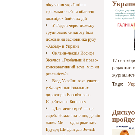
Украи
лікування українців з
травмами очей та обличчя
внаслідок бойових дій
У Гадячі через пожежу
зруйновано синагогу біля
поховання засновника руху
«Хабад» в Україні
Онлайн-лекція Йосифа
Зісельса «Глобальний право-
17 сентябр
консервативний зсув: міф чи
редакции 
реальність?»
журналист
Ваад України взяв участь
Tags:
Ук
у Форумі національних
директорів Всесвітнього
Єврейського Конгресу
«Для мене єврей — це
Дискус
єврей. Немає значення, де він
пройде
живе. Ми — одна родина»:
Едуард Шифрін для Jewish