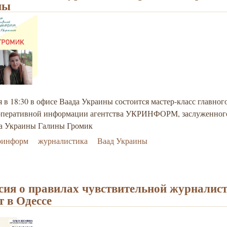
ны
я в 18:30 в офисе Ваада Украины состоится мастер-класс главног
оперативной информации агентства УКРИНФОРМ, заслуженног
а Украины Галины Громик
ринформ
журналистика
Ваад Украины
сия о правилах чувствительной журналис
т в Одессе