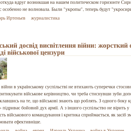
откуда вдруг возникшая на нашем политическом горизонте Сири
с особенно не волновала. Были "укропы", теперь будут "укроси
рь Иртеньев
журналистика
ьський досвід висвітлення війни: жорсткий 
ді військової цензури
 війни в українському суспільстві не втихають суперечки стосовн
ритикувати військове керівництво, чи треба стиснувши зуби до
клавшись на те, що військові знають що роблять. З одного боку 
» підриває бойовий дух армії. А з іншого суспільство не вірить у
сть військового командування і критика сприймається, як засіб 
оювати ефективніше.
раиль
война
евреи
Израиль Украина
война в Украине