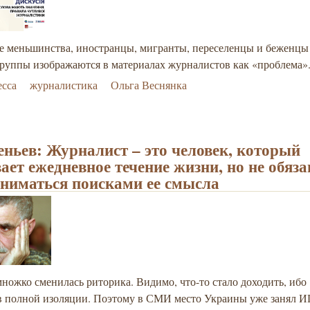
е меньшинства, иностранцы, мигранты, переселенцы и беженцы 
группы изображаются в материалах журналистов как «проблема»
есса
журналистика
Ольга Веснянка
еньев: Журналист – это человек, который
ает ежедневное течение жизни, но не обяза
аниматься поисками ее смысла
ножко сменилась риторика. Видимо, что-то стало доходить, ибо
 в полной изоляции. Поэтому в СМИ место Украины уже занял 