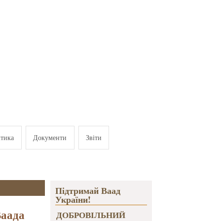
ітика
Документи
Звіти
Підтримай Ваад
України!
Ваада
ДОБРОВІЛЬНИЙ