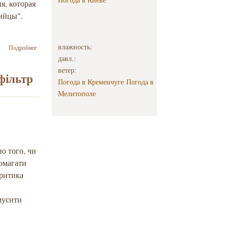
я, которая
рийцы".
о И.
влажность:
Подробнее
Иртеньев:
давл.:
Журналист
ветер:
– это
фільтр
Погода в Кременчуге
Погода в
человек,
который
Мелитополе
описывает
ежедневное
течение
жизни, но
не обязан
при этом
о того, чи
заниматься
помагати
поисками
критика
ее смысла
змусити