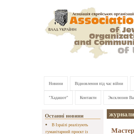
Перейти к основному содержанию
Новини
Відновлення під час війни
"Хадашот"
Контакти
Эксклюзив Ва
журнали
Останні новини
В Ізраїлі реалізують
Мастер
гуманітарний проєкт із