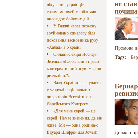
не ста
лікування українців з
починає
травмами очей та обличчя
внаслідок бойових дій
У Гадячі через пожежу
зруйновано синагогу біля
поховання засновника руху
«Хабад» в Україні
Промова на
Онлайн-лекція Йосифа
Tags:
Бе
Зісельса «Глобальний право-
консервативний зсув: міф чи
реальність?»
Ваад України взяв участь
Бернар
у Форумі національних
ревизи
директорів Всесвітнього
Єврейського Конгресу
«Для мене єврей — це
єврей. Немає значення, де він
живе. Ми — одна родина»:
Едуард Шифрін для Jewish
Должен при