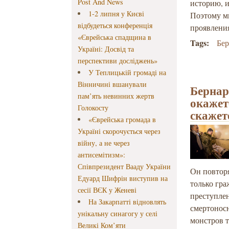
Post And News
историю, и
1-2 липня у Києві
Поэтому мн
відбудеться конференція
проявлени
«Єврейська спадщина в
Tags:
Бе
Україні: Досвід та
перспективи досліджень»
У Теплицькій громаді на
Вінничині вшанували
Бернар
пам’ять невинних жертв
окажет
Голокосту
скажет
«Єврейська громада в
Україні скорочується через
війну, а не через
антисемітизм»:
Співпрезидент Вааду України
Он повторя
Едуард Шифрін виступив на
только гра
сесії ВЄК у Женеві
преступле
На Закарпатті відновлять
смертоносн
унікальну синагогу у селі
монстров т
Великі Ком’яти