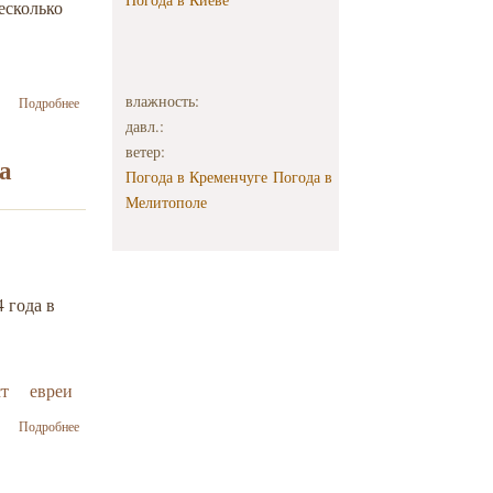
есколько
о Бернар-
влажность:
Подробнее
Анри
давл.:
Леви:
ветер:
«Завтра, в
а
Погода в Кременчуге
Погода в
это же
время,
Мелитополе
Вы
окажетесь
лицом к
лицу с
Путиным.
 года в
Что Вы
ему
скажете?»
т
евреи
о Бернар-
Подробнее
Анри Леви:
Украинские
евреи как