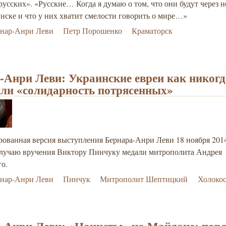
русских». «Русские… Когда я думаю о том, что они будут через н
нске и что у них хватит смелости говорить о мире…»
рнар-Анри Леви
Петр Порошенко
Краматорск
-Анри Леви: Украинские евреи как никогд
ли «солидарность потрясенных»
ованная версия выступления Бернара-Анри Леви 18 ноября 2014
случаю вручения Виктору Пинчуку медали митрополита Андрея
о.
рнар-Анри Леви
Пинчук
Митрополит Шептицкий
Холокос