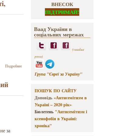
і,
ВНЕСОК
ПІДТРИМАЙ!
Ваад України в
соціальних мережах
(vaadua
press)
о Бернар-
Подробнее
Анрі Леві:
Група "Євреї за Україну"
Кожна
цивілізація,
кий
кожна
ПОШУК ПО САЙТУ
країна, що
Доповідь
«Антисемітизм в
не
ставиться з
Україні – 2020 рік»
належною
Бюлетень
"Антисемітизм і
пошаною
ксенофобія в Україні:
до своєї
хроніка"
пам’яті,
не за
починає