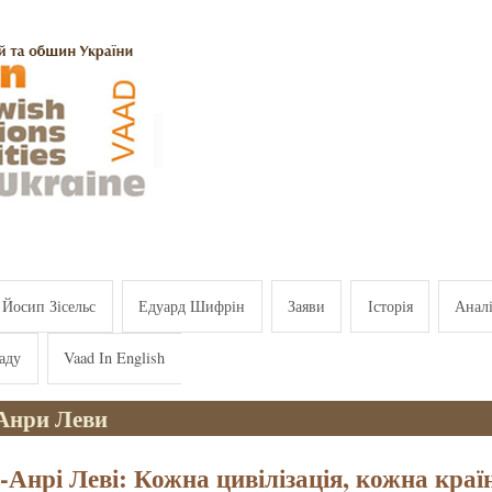
Йосип Зісельс
Едуард Шифрін
Заяви
Історія
Анал
аду
Vaad In English
Анри Леви
-Анрі Леві: Кожна цивілізація, кожна краї