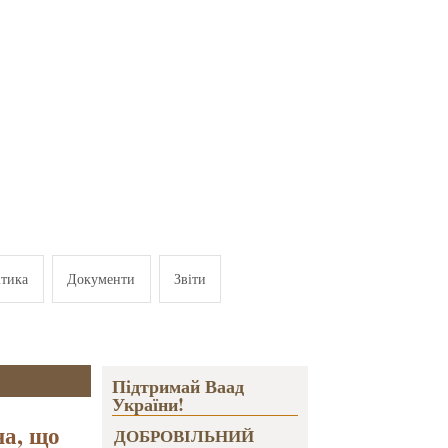
ітика
Документи
Звіти
Підтримай Ваад
України!
на, що
ДОБРОВІЛЬНИЙ