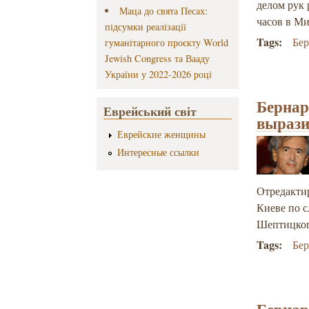
делом рук 
Маца до свята Песах:
часов в Ми
підсумки реалізації
Tags:
Бе
гуманітарного проєкту World
Jewish Congress та Вааду
України у 2022-2026 році
Бернар
Еврейський світ
вырази
Еврейские женщины
Интересные ссылки
Отредактир
Киеве по 
Шептицког
Tags:
Бе