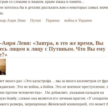
грам со словами и языком, краже языка и памяти...
е хотелось бы в деталях рассказать вам о некоторых самых знач
ях.
рнар-Анри Леви
Путин
Украина
война в Украине
-Анри Леви: «Завтра, в это же время, Вы
есь лицом к лицу с Путиным. Что Вы ему
е?»
ет много раз: «Это катастрофа… мы за много километров от фро
жданские. Это не война, а бойня.
Это не военное преступление, э
ние против человечества
». Он добавляет, указывая пальцем на
ую бомбу, словно она является его личным врагом: «У сепарати
акого размера, запрещенных Женевской конвенцией, это может 