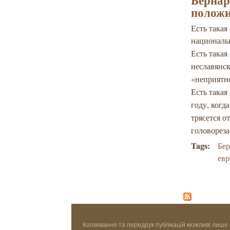
Бернар
положи
Есть такая
националь
Есть такая
неславянск
«неприятн
Есть такая
году, когд
трясется о
головореза
Tags:
Бе
ев
Копіювання та передрук публікацій можливі лише 