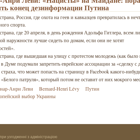
-Анри Леви: «Нацисты» на Майдане: пор
ть конец дезинформации Путина
 страна, Россия, где охота на геев и кавказцев превратилась в неч
ного спорта.
 страна, где 20 апреля, в день рождения Адольфа Гитлера, всем л
ой наружности лучше сидеть по домам, если они не хотят
остей».
 страна, где вышедшая на улицу с протестом молодежь (как было 
а в Думе подумали запретить еврейские ассоциации за «сделку с 
т страха, что может попасть на страницу в Facebook какого-нибуд
 «Белого патруля», который потом не оставит от них мокрого ме
рнар-Анри Леви
Bernard-Henri Lévy
Путин
ропейский выбор Украины
при узгодженні з адміністрацією