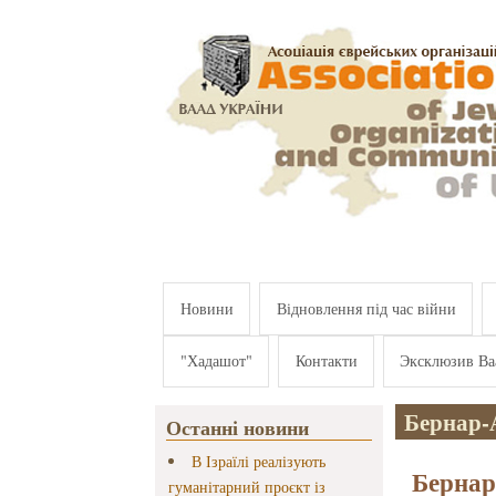
Перейти к основному содержанию
Новини
Відновлення під час війни
"Хадашот"
Контакти
Эксклюзив Ва
Бернар-
Останні новини
В Ізраїлі реалізують
Бернар
гуманітарний проєкт із