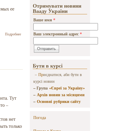
хворіти від
Отримувати новини
неї
имых ее
Вааду України
Ваше имя
*
о Бернар-
Ваш электронный адрес
*
Подробнее
Анри Леви:
Путин,
Украина и
исторический
ревизионизм
Бути в курсі
–
Пр
иєднатися, аби бути в
курсі новин
– Група
«Євреї за Україну»
–
Архів новин за місяцями
нта. Тут
–
Основні рубрики сайту
то –
Погода
стов нет
быть только
Погода в
Киеве