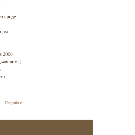
а
никогда
выразили
«солидарность
то вроде
потрясенных»
ицам
в 2006
дьяволом»)
ь
ста.
о Бернар-Анри
Подробнее
Леви:
«Нацисты» на
Майдане: пора
положить конец
дезинформации
Путина