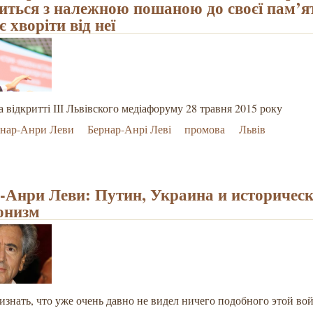
виться з належною пошаною до своєї пам’ят
 хворіти від неї
 відкритті ІІІ Львівского медіафоруму 28 травня 2015 року
рнар-Анри Леви
Бернар-Анрі Леві
промова
Львів
-Анри Леви: Путин, Украина и историчес
онизм
знать, что уже очень давно не видел ничего подобного этой вой