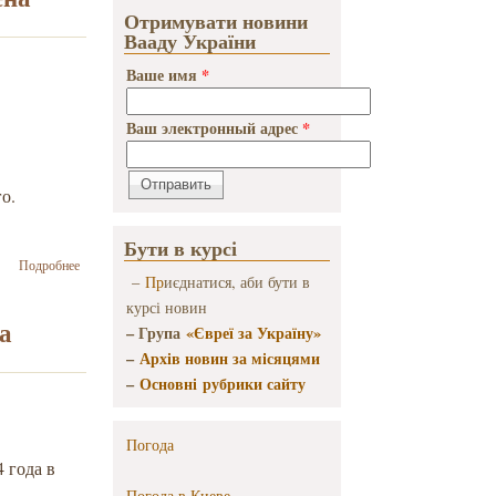
Отримувати новини
громади в
Вааду України
часи Другої
світової
Ваше имя
*
війни. Друга
світова війна
та долі
Ваш электронный адрес
*
мирного
населення у
Східній
о.
Європі».
Прес-реліз
конференції
Бути в курсі
о
Подробнее
–
Пр
иєднатися, аби бути в
Международная
научная
курсі новин
конференция
а
– Група
«Євреї за Україну»
«Митрополит
–
Архів новин за місяцями
Андрей
Шептицкий и
–
Основні рубрики сайту
еврейские
общины во
времена Второй
Погода
мировой
 года в
войны» пройдет
Погода в
Киеве