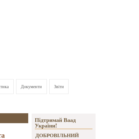
ітика
Документи
Звіти
Підтримай Ваад
України!
та
ДОБРОВІЛЬНИЙ