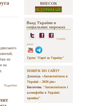
руга
ВНЕСОК
ПІДТРИМАЙ!
Ваад України в
соціальних мережах
(vaadua
press)
адянського
азвичай,
Група "Євреї за Україну"
йже не
ти на
д.
ПОШУК ПО САЙТУ
Доповідь
«Антисемітизм в
Україні – 2020 рік»
о
Подробнее
Бюлетень
"Антисемітизм і
Конференція
ксенофобія в Україні:
«Митрополит
Андрей
хроніка"
лит
Шептицький
ена
та єврейські