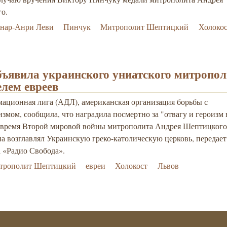
о.
рнар-Анри Леви
Пинчук
Митрополит Шептицкий
Холокос
ъявила украинского униатского митропол
елем евреев
ационная лига (АДЛ), американская организация борьбы с
змом, сообщила, что наградила посмертно за "отвагу и героизм 
о время Второй мировой войны митрополита Андрея Шептицкого
на возглавлял Украинскую греко-католическую церковь, передае
 «Радио Свобода».
трополит Шептицкий
евреи
Холокост
Львов