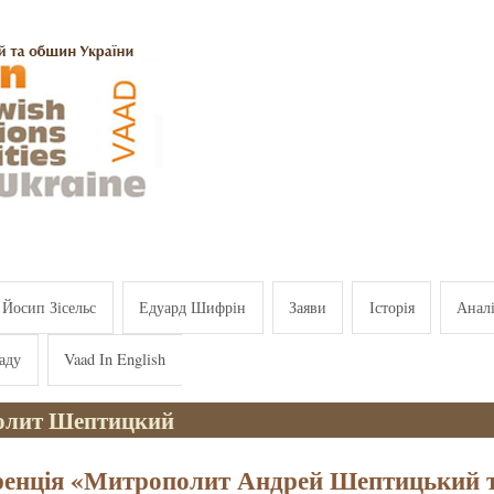
Йосип Зісельс
Едуард Шифрін
Заяви
Історія
Анал
аду
Vaad In English
олит Шептицкий
енція «Митрополит Андрей Шептицький 