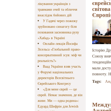
єврейсь
лікування українців з
світова
травмами очей та обличчя
Європі
внаслідок бойових дій
У Гадячі через пожежу
зруйновано синагогу біля
поховання засновника руху
«Хабад» в Україні
Онлайн-лекція Йосифа
Зісельса «Глобальний право-
Історію Др
консервативний зсув: міф чи
Союзу вивч
реальність?»
тенденцій
Ваад України взяв участь
мали досту
у Форумі національних
повноту. Н
директорів Всесвітнього
Tags:
Ан
Єврейського Конгресу
«Для мене єврей — це
єврей. Немає значення, де він
живе. Ми — одна родина»:
Междун
Едуард Шифрін для Jewish
Андрей