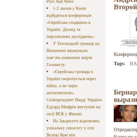
Post And News
Второй
1-2 липня у Києві
відбудеться конференція
«Єврейська спадщина в
Україні: Досвід та
перспективи досліджень»
У Теплицькій громаді на
Вінничині вшанували
Конференц
пам’ять невинних жертв
Tags:
НА
Голокосту
«Єврейська громада в
Україні скорочується через
війну, а не через
Бернар
антисемітизм»:
вырази
Співпрезидент Вааду України
Едуард Шифрін виступив на
сесії ВЄК у Женеві
На Закарпатті відновлять
унікальну синагогу у селі
Отредактир
Великі Ком’яти
Киеве по 