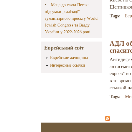
Маца до свята Песах:
Шептицког
підсумки реалізації
Tags:
Бе
гуманітарного проєкту World
Jewish Congress та Вааду
України у 2022-2026 році
АДЛ об
Еврейський світ
спасит
Еврейские женщины
Антидифам
Интересные ссылки
антисемити
евреев" в
в те време
ссылкой на
Tags:
Ми