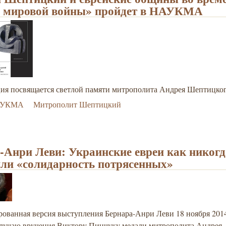
 мировой войны» пройдет в НАУКМА
ия посвящается светлой памяти митрополита Андрея Шептицког
УКМА
Митрополит Шептицкий
-Анри Леви: Украинские евреи как никогд
ли «солидарность потрясенных»
ованная версия выступления Бернара-Анри Леви 18 ноября 2014
случаю вручения Виктору Пинчуку медали митрополита Андрея