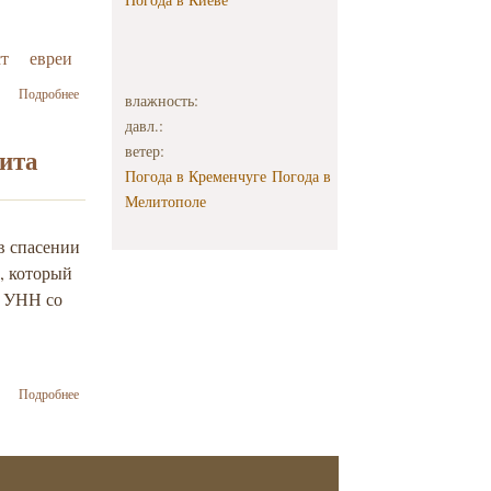
в НАУКМА
т
евреи
о Бернар-
Подробнее
влажность:
Анри Леви:
давл.:
Украинские
евреи как
ветер:
ита
никогда
Погода в Кременчуге
Погода в
выразили
Мелитополе
«солидарность
потрясенных»
в спасении
, который
т УНН со
о АДЛ
Подробнее
объявила
украинского
униатского
митрополита
спасителем