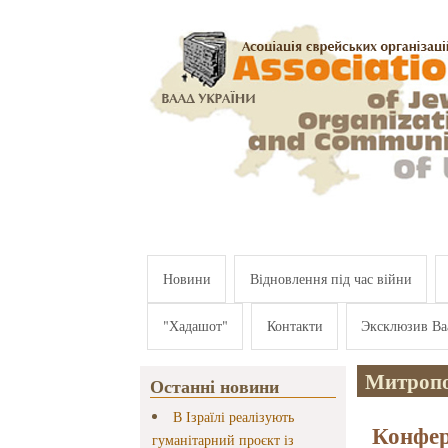
Перейти к основному содержанию
Новини
Відновлення під час війни
"Хадашот"
Контакти
Эксклюзив Ва
Митроп
Останні новини
В Ізраїлі реалізують
Конфер
гуманітарний проєкт із