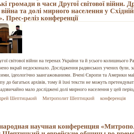
кі громади в часи Другої світової війни. Д
 війна та долі мирного населення у Східній
». Прес-реліз конференції
угої світової війни на теренах України та й усього колишнього Р
ено вкрай недосконало. Дослідження радянських учених були, з
ними, ідеологічно заангажованими. Вчені Європи та Америки ма
пу до багатьох архівів, тому й їхні тексти не можуть претендува
адзвичайно мало досліджені долі мирного населення у цей періо
дрей Шептицький
Митрополит Шептицкий
конференція
ародная научная конференция «Митропо
 Шептицкий и еврейские общины во врем