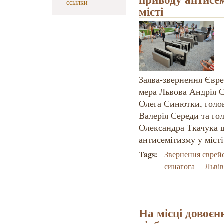
ссылки
місті
Заява-звернення Євре
мера Львова Андрія С
Олега Синютки, голов
Валерія Середи та го
Олександра Ткачука щ
антисемітизму у місті
Tags:
Звернення єврей
синагога
Львів
На місці довоєн