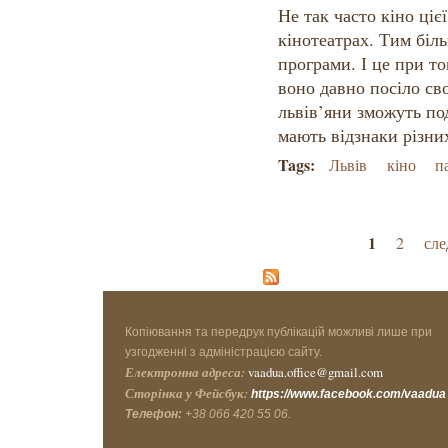
Не так часто кіно ціє
кінотеатрах. Тим біл
програми. І це при т
воно давно посіло св
львів’яни зможуть по
мають відзнаки різни
Tags:
Львів
кіно
п
Страницы
1
2
сле
Копіювання та передрук публікацій можливі лише при
узгодженні з адміністрацією сайту.
Електронна адреса:
vaadua.office@gmail.com
Сторінка у Фейсбук:
https://www.facebook.com/vaadua
Телефон:
+38 066 420 55 06.