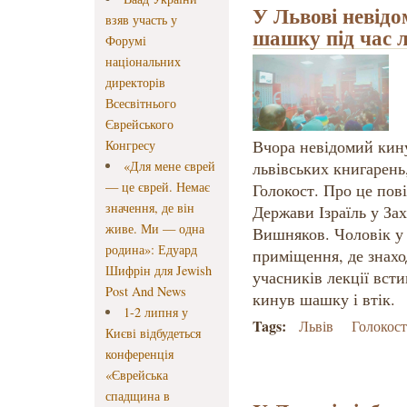
У Львові невід
взяв участь у
шашку під час л
Форумі
національних
директорів
Всесвітнього
Єврейського
Вчора невідомий кин
Конгресу
«Для мене єврей
львівських книгарень
— це єврей. Немає
Голокост. Про це пов
значення, де він
Держави Ізраїль у За
живе. Ми — одна
Вишняков. Чоловік у 
родина»: Едуард
приміщення, де знахо
Шифрін для Jewish
учасників лекції вст
Post And News
кинув шашку і втік.
1-2 липня у
Tags:
Львів
Голокост
Києві відбудеться
конференція
«Єврейська
спадщина в