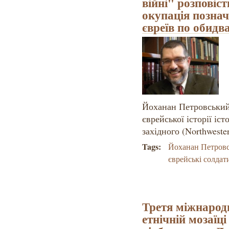
війні" розповість
окупація познач
євреїв по обидв
Йоханан Петровський
єврейської історії іс
західного (Northweste
Tags:
Йоханан Петров
єврейські солдат
Третя міжнарод
етнічній мозаїц