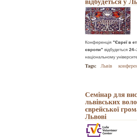
відбудеться у Л
Конференція
"Євреї в ет
європи"
відбудеться
24–
національному університе
Tags:
Львів
конфере
Семінар для ви
львівських воло
єврейської гром
Львові