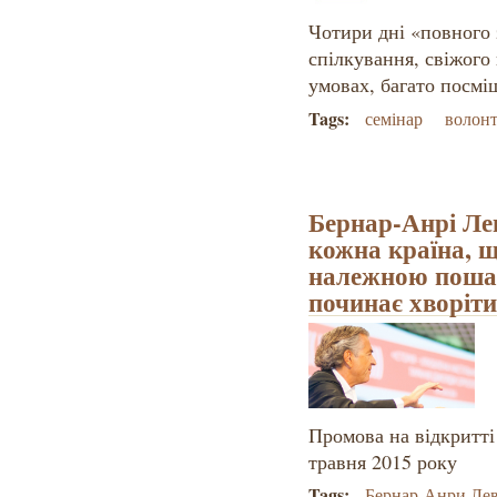
Чотири дні «повного 
спілкування, свіжого
умовах, багато посміш
Tags:
семінар
волонт
Бернар-Анрі Лев
кожна країна, щ
належною пошан
починає хворіти 
Промова на відкритті
травня 2015 року
Tags:
Бернар-Анри Ле