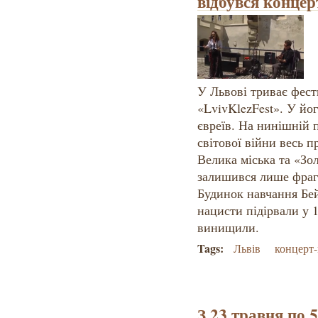
відбувся конце
У Львові триває фест
«LvivKlezFest». У йо
євреїв. На нинішній 
світової війни весь п
Велика міська та «Зол
залишився лише фрагм
Будинок навчання Бей
нацисти підірвали у 1
винищили.
Tags:
Львів
концерт
З 23 травня по 