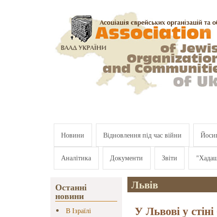
Перейти к основному содержанию
Новини
Відновлення під час війни
Йосип
Аналітика
Документи
Звіти
"Хада
Львів
Останні
новини
У Львові у стіні
В Ізраїлі