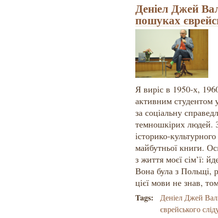
Деніел Джей Вал
пошуках єврейс
Я виріс в 1950-х, 196
активним студентом у
за соціальну справедли
темношкірих людей. 
історико-культурного
майбутньої книги. Ос
з життя моєї сім’ї: йд
Вона була з Польщі, р
цієї мови не знав, то
Tags:
Деніел Джей Вал
єврейського слід