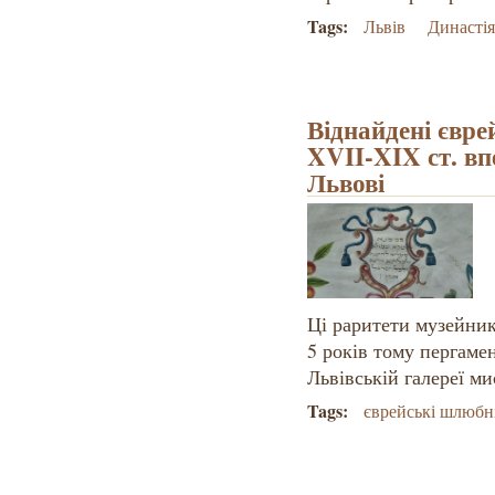
Tags:
Львів
Династі
Віднайдені євр
XVII-XIX ст. в
Львові
Ці раритети музейни
5 років тому пергаме
Львівській галереї ми
Tags:
єврейські шлюбн