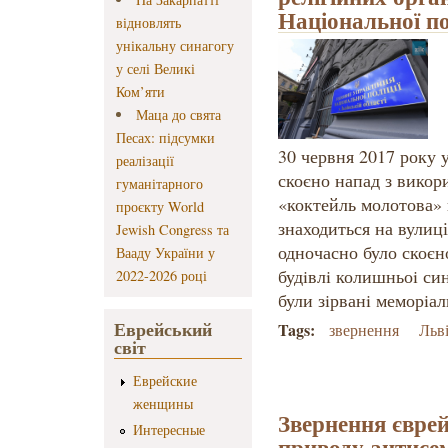
Національної по
відновлять
унікальну синагогу
у селі Великі
Ком’яти
Маца до свята
Песах: підсумки
30 червня 2017 року 
реалізації
скоєно напад з викор
гуманітарного
«коктейль молотова» 
проєкту World
знаходиться на вулиц
Jewish Congress та
одночасно було скоєн
Вааду України у
будiвлi колишньоi син
2022-2026 році
були зiрванi меморiа
Еврейський
Tags:
звернення
Льв
світ
Еврейские
женщины
Звернення єврей
Интересные
приводу антисем