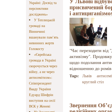
У Львові відбув
Україні: Досвід та
присвячений бо
перспективи
і антициганізмо
досліджень»
У Теплицькій
громаді на
Вінничині
вшанували пам’ять
невинних жертв
Голокосту
"Час переходити від 
«Єврейська
активізму". Продовжу
громада в Україні
щодо подолання антис
скорочується через
відношенню до ромів 
війну, а не через
Tags:
Львів
антисемі
антисемітизм»:
круглий стіл
Співпрезидент
Вааду України
Едуард Шифрін
виступив на сесії
Звернення Об’є
ВЄК у Женеві
релігійних орга
На Закарпатті