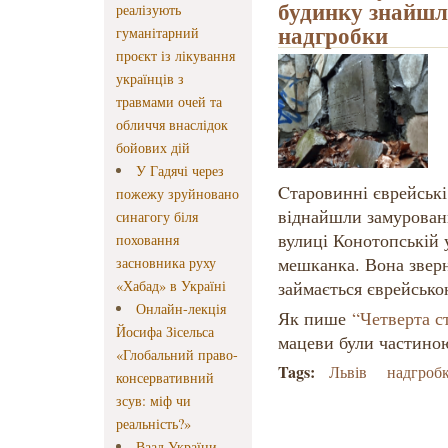
будинку знайшли
реалізують
надгробки
гуманітарний
проєкт із лікування
українців з
травмами очей та
обличчя внаслідок
бойових дій
У Гадячі через
Cтаровинні єврейські
пожежу зруйновано
віднайшли замуровани
синагогу біля
вулиці Конотопській 
поховання
мешканка. Вона зверн
засновника руху
«Хабад» в Україні
займається єврейськ
Онлайн-лекція
Як пише
“Четверта с
Йосифа Зісельса
мацеви були частиною 
«Глобальний право-
Tags:
Львів
надгроб
консервативний
зсув: міф чи
реальність?»
Ваад України