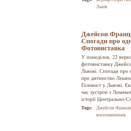
Львів
Джейсон Франці
Спогади про одн
Фотовиставка
У понеділок, 22 верес
фотовиставку Джейсо
Львові. Спогади про 
про дитинство Лешек
Голокост у Львові. Ек
час зустрічі з Лешеко
історії Центрально-С
Tags:
Джейсон Франці
воспоминания