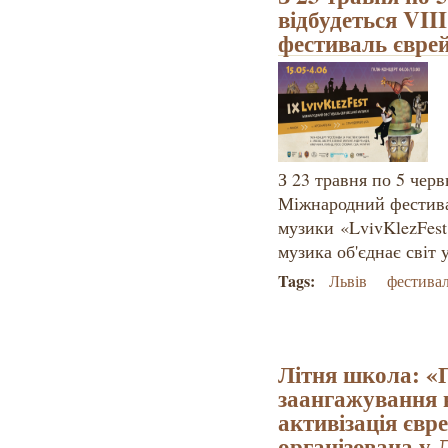
відбудеться VI
фестиваль євре
З 23 травня по 5 черв
Міжнародний фестива
музики «LvivKlezFest
музика об'єднає світ 
Tags:
Львів
фестивал
Літня школа: «П
заангажування в
активізація євр
організована у 