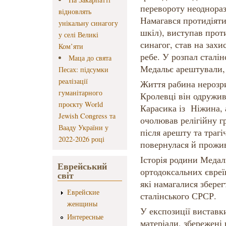
перевороту неоднораз
відновлять
Намагався протидіяти
унікальну синагогу
шкіл), виступав прот
у селі Великі
синагог, став на зах
Ком’яти
ребе. У розпал сталін
Маца до свята
Медальє арештували, 
Песах: підсумки
реалізації
Життя рабина нерозри
гуманітарного
Кролевці він одружив
проєкту World
Карасика із Ніжина, а
Jewish Congress та
очолював релігійну г
Вааду України у
після арешту та трагі
2022-2026 році
повернулася й прожив
Історія родини Медал
Еврейський
ортодоксальних євреїв
світ
які намагалися збере
Еврейские
сталінського СРСР.
женщины
У експозиції виставк
Интересные
матеріали, збережені 