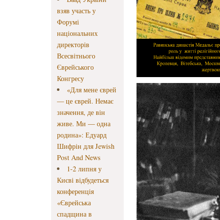
взяв участь у
Форумі
національних
директорів
Всесвітнього
Єврейського
Конгресу
«Для мене єврей
— це єврей. Немає
значення, де він
живе. Ми — одна
родина»: Едуард
Шифрін для Jewish
Post And News
1-2 липня у
Києві відбудеться
конференція
«Єврейська
спадщина в