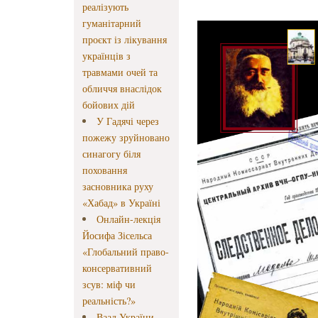
реалізують
гуманітарний
проєкт із лікування
українців з
травмами очей та
обличчя внаслідок
бойових дій
У Гадячі через
пожежу зруйновано
синагогу біля
поховання
засновника руху
«Хабад» в Україні
Онлайн-лекція
Йосифа Зісельса
«Глобальний право-
консервативний
зсув: міф чи
реальність?»
Ваад України