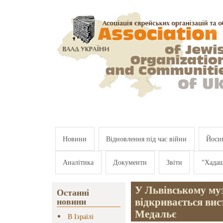
Перейти к основному содержанию
Новини
Відновлення під час війни
Йосип
Аналітика
Документи
Звіти
"Хада
У Львівському музе
Останні
відкривається вис
новини
Медальє
В Ізраїлі