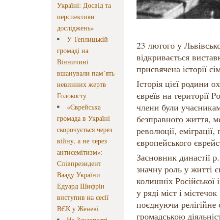
Україні: Досвід та
перспективи
досліджень»
У Теплицькій
23 лютого у Львівськом
громаді на
відкривається вистав
Вінничині
присвячена історії сі
вшанували пам’ять
Історія цієї родини 
невинних жертв
євреїв на території Ро
Голокосту
члени були учасникам
«Єврейська
безправного життя, ме
громада в Україні
скорочується через
революції, еміграції,
війну, а не через
європейського єврейст
антисемітизм»:
Засновник династії р
Співпрезидент
значну роль у житті є
Вааду України
колишніх Російської 
Едуард Шифрін
у ряді міст і містечок
виступив на сесії
поєднуючи релігійне 
ВЄК у Женеві
громадською діяльніс
На Закарпатті