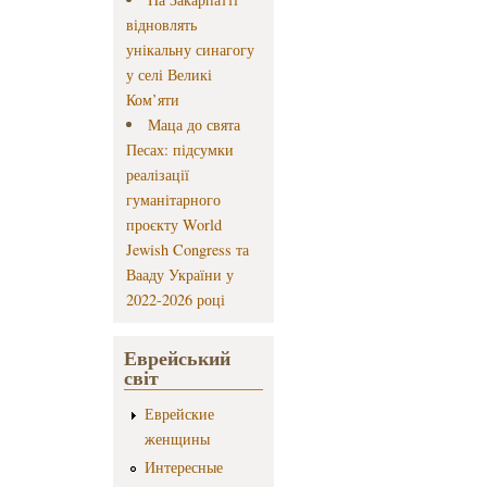
відновлять
унікальну синагогу
у селі Великі
Ком’яти
Маца до свята
Песах: підсумки
реалізації
гуманітарного
проєкту World
Jewish Congress та
Вааду України у
2022-2026 році
Еврейський
світ
Еврейские
женщины
Интересные