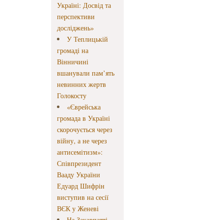
Україні: Досвід та
перспективи
досліджень»
У Теплицькій
громаді на
Вінничині
вшанували пам’ять
невинних жертв
Голокосту
«Єврейська
громада в Україні
скорочується через
війну, а не через
антисемітизм»:
Співпрезидент
Вааду України
Едуард Шифрін
виступив на сесії
ВЄК у Женеві
На Закарпатті