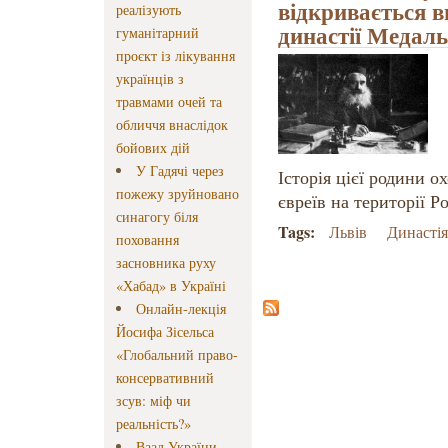
відкривається в
реалізують
династії Медаль
гуманітарний
проєкт із лікування
українців з
травмами очей та
обличчя внаслідок
бойових дій
У Гадячі через
Історія цієї родини 
пожежу зруйновано
євреїв на території Р
синагогу біля
Tags:
Львів
Династі
поховання
засновника руху
«Хабад» в Україні
Онлайн-лекція
Йосифа Зісельса
«Глобальний право-
консервативний
зсув: міф чи
реальність?»
Ваад України