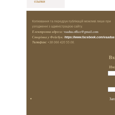
ссылки
Копіювання та передрук публікацій можливі лише при
узгодженні з адміністрацією сайту.
Електронна адреса:
vaadua.office@gmail.com
Сторінка у Фейсбук:
https://www.facebook.com/vaadua
Телефон:
+38 066 420 55 06.
Вх
Имя
Зап