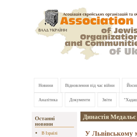
Перейти к основному содержанию
Новини
Відновлення під час війни
Йосип
Аналітика
Документи
Звіти
"Хада
Династія Медальє
Останні
новини
У Львівському му
В Ізраїлі