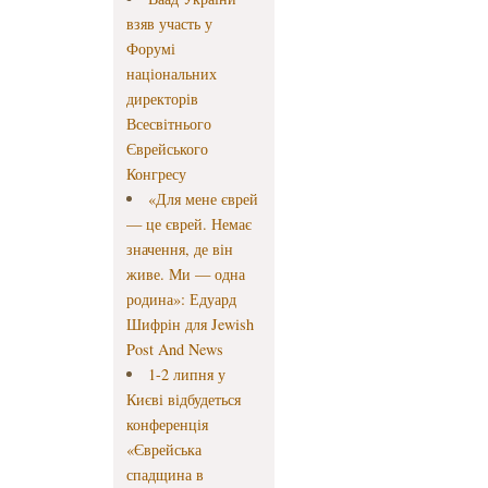
взяв участь у
Форумі
національних
директорів
Всесвітнього
Єврейського
Конгресу
«Для мене єврей
— це єврей. Немає
значення, де він
живе. Ми — одна
родина»: Едуард
Шифрін для Jewish
Post And News
1-2 липня у
Києві відбудеться
конференція
«Єврейська
спадщина в