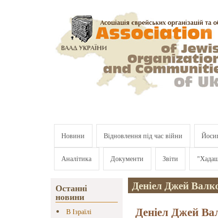
Перейти к основному содержанию
Новини
Відновлення під час війни
Йосип
Аналітика
Документи
Звіти
"Хада
Деніел Джей Валк
Останні
новини
Деніел Джей Вал
В Ізраїлі