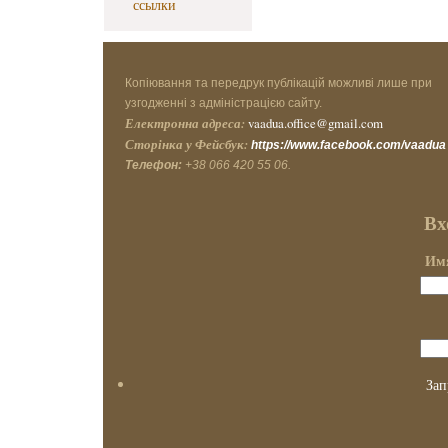
ссылки
Копіювання та передрук публікацій можливі лише при
узгодженні з адміністрацією сайту.
Електронна адреса:
vaadua.office@gmail.com
Сторінка у Фейсбук:
https://www.facebook.com/vaadua
Телефон:
+38 066 420 55 06.
Вх
Имя
Зап