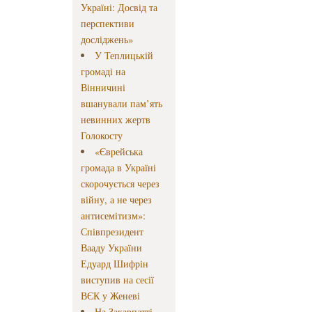
Україні: Досвід та
перспективи
досліджень»
У Теплицькій
громаді на
Вінничині
вшанували пам’ять
невинних жертв
Голокосту
«Єврейська
громада в Україні
скорочується через
війну, а не через
антисемітизм»:
Співпрезидент
Вааду України
Едуард Шифрін
виступив на сесії
ВЄК у Женеві
На Закарпатті