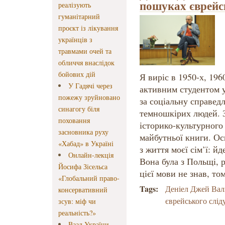
пошуках єврейс
реалізують
гуманітарний
проєкт із лікування
українців з
травмами очей та
обличчя внаслідок
бойових дій
Я виріс в 1950-х, 196
У Гадячі через
активним студентом у
пожежу зруйновано
за соціальну справедли
синагогу біля
темношкірих людей. 
поховання
історико-культурного
засновника руху
майбутньої книги. Ос
«Хабад» в Україні
з життя моєї сім’ї: йд
Онлайн-лекція
Вона була з Польщі, р
Йосифа Зісельса
цієї мови не знав, то
«Глобальний право-
Tags:
Деніел Джей Вал
консервативний
єврейського слід
зсув: міф чи
реальність?»
Ваад України