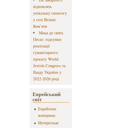
відновлять
унікальну синагогу
у селі Великі
Ком’яти
Маца до свята
Песах: підсумки
реалізації
гуманітарного
проєкту World
Jewish Congress та
Вааду України у
2022-2026 році
Еврейський
світ
Еврейские
женщины
Интересные