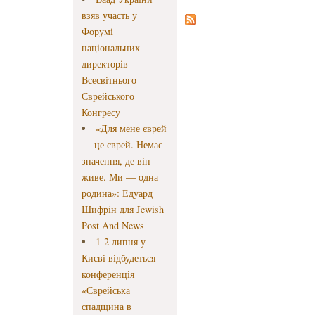
взяв участь у
Форумі
національних
директорів
Всесвітнього
Єврейського
Конгресу
«Для мене єврей
— це єврей. Немає
значення, де він
живе. Ми — одна
родина»: Едуард
Шифрін для Jewish
Post And News
1-2 липня у
Києві відбудеться
конференція
«Єврейська
спадщина в