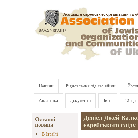
Перейти к основному содержанию
Новини
Відновлення під час війни
Йосип
Аналітика
Документи
Звіти
"Хада
Деніел Джей Валко
Останні
єврейського сліду
новини
В Ізраїлі