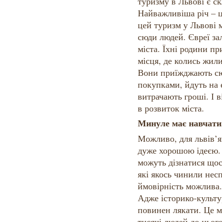
туризму в Львові є с
Найважливіша річ – ц
цей туризм у Львові 
сюди людей. Євреї за
міста. Їхні родини п
місця, де колись жили 
Вони приїжджають сюд
покупками, йдуть на е
витрачають гроші. І 
в розвиток міста.
Минуле має навчати,
Можливо, для львів’я
дуже хорошою ідеєю. 
можуть дізнатися щос
які якось чинили нес
ймовірність можлива. 
Адже історико-культу
повинен лякати. Це м
тисячі людей до цього