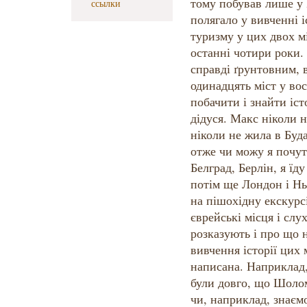
тому побував лише у 
ссылки
полягало у вивченні 
туризму у цих двох 
останні чотири роки.
справді ґрунтовним, 
одинадцять міст у во
побачити і знайти істо
дідуся. Макс ніколи 
ніколи не жила в Буд
отже чи можу я почути
Белград, Берлін, я їд
потім ще Лондон і Нь
на пішохідну екскурсі
єврейські місця і сл
розказують і про що 
вивчення історії цих 
написана. Наприклад,
були довго, що Шоло
чи, наприклад, знаємо