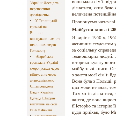
вони мали сім’ї, відта
Україні: Досвід та
дізнатися, яким було ж
перспективи
величезна потенційна
досліджень»
У Теплицькій
Пропонуємо читачеві 
громаді на
Майбутня книга і 20
Вінничині
Я виріс в 1950-х, 196
вшанували пам’ять
активним студентом у
невинних жертв
за соціальну справедли
Голокосту
темношкірих людей. 
«Єврейська
історико-культурного
громада в Україні
майбутньої книги. Ос
скорочується через
з життя моєї сім’ї: йд
війну, а не через
антисемітизм»:
Вона була з Польщі, р
Співпрезидент
цієї мови не знав, то
Вааду України
Та я хотів дізнатися, 
Едуард Шифрін
життя, де вона вирос
виступив на сесії
її історію та історію 
ВЄК у Женеві
куди приїхав, було М
На Закарпатті