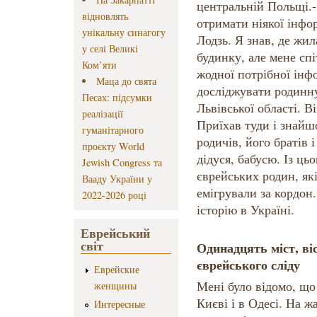
центральній Польщі.- 
відновлять
отримати ніякої інфо
унікальну синагогу
Лодзь. Я знав, де жил
у селі Великі
будинку, але мене сп
Ком’яти
жодної потрібної інф
Маца до свята
досліджувати родинну
Песах: підсумки
Львівської області. В
реалізації
Приїхав туди і знай
гуманітарного
родичів, його братів і
проєкту World
дідуся, бабусю. Із ць
Jewish Congress та
єврейських родин, які
Вааду України у
емігрували за кордон.
2022-2026 році
історію в Україні.
Еврейський
світ
Одинадцять міст, ві
єврейського сліду
Еврейские
Мені було відомо, що
женщины
Києві і в Одесі. На жа
Интересные