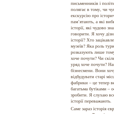
письменників і політ
полягає в тому, чи чу
екскурсію про історич
пам’ятають, а які виб
історії, які чудово зн
говорити. Я хочу діз
історії? Хто зацікавл
музеїв? Яка роль тури
розказують лише тому
хоче почути? Чи скіль
уряд хоче почути? На
бізнесмени. Вони хочу
відбудувати старі місц
фабрики – це тепер в
багатьма бутіками – о
зробити. Я слухаю все
історії переважають.
Саме зараз історія єв