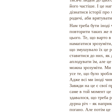
його частіше. І це на
дізнатися історії про 
родичі, аби врятувати
Нам треба бути іноді
повторити таких же п
цього. Те, що варто в
намагатися зрозуміти
що змушувало їх це р
ставитися до них, як 
аплодувати їм, але це
можна зрозуміти. Ми
усе те, що було зроб
Адже всі ми іноді чи
Завжди на це є свої 
саме в той момент це
здавалося, що треба р
дурна річ – як напри
погано. Але потім це 