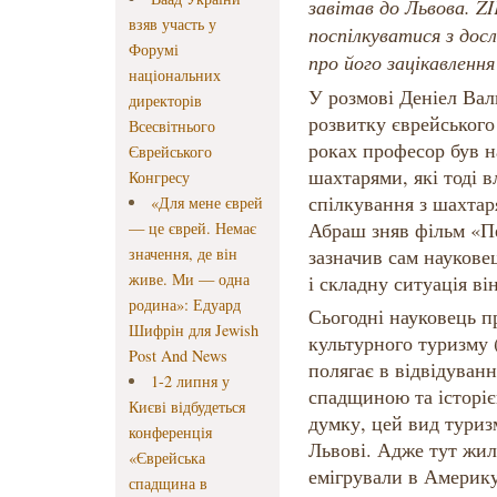
завітав до Львова. Z
взяв участь у
поспілкуватися з дос
Форумі
про його зацікавленн
національних
У розмові Деніел Вал
директорів
розвитку єврейського
Всесвітнього
роках професор був на
Єврейського
шахтарями, які тоді 
Конгресу
спілкування з шахтар
«Для мене єврей
Абраш зняв фільм «Пе
— це єврей. Немає
значення, де він
зазначив сам наукове
живе. Ми — одна
і складну ситуація ві
родина»: Едуард
Сьогодні науковець п
Шифрін для Jewish
культурного туризму 
Post And News
полягає в відвідуванн
1-2 липня у
спадщиною та історією
Києві відбудеться
думку, цей вид тури
конференція
Львові. Адже тут жил
«Єврейська
емігрували в Америку
спадщина в