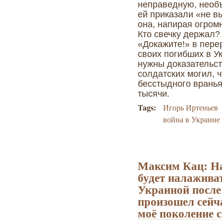
неправедную, необъ
ей приказали «не вы
она, напирая огром
Кто свечку держал?
«Докажите!» в пер
своих погибших в У
нужны доказательст
солдатских могил, ч
бесстыдного вранья
тысячи.
Tags:
Игорь Иртеньев
война в Украине
Максим Кац: На
будет налажива
Украиной после
произошел сейча
моё поколение с