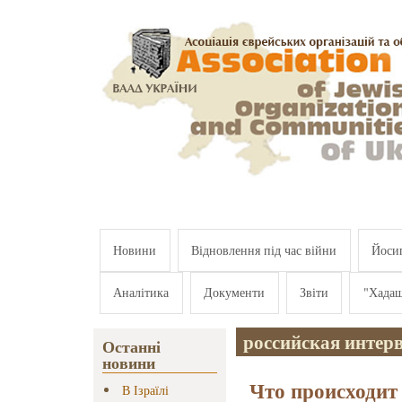
Перейти к основному содержанию
Новини
Відновлення під час війни
Йосип
Аналітика
Документи
Звіти
"Хада
российская интер
Останні
новини
Что происходит
В Ізраїлі