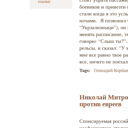
ссылки
боевиков и привезти 
стали когда я это усл
ночами. Я позвонил О
“Укрзализныци”), он 
менять расписание, э
говорю: “Слыш ты?”.
рельсы, и сказал: “У 
мне все равно твое р
все, ничего не поехал
Tags:
Геннадий Корба
Николай Митро
против евреев
Спонсируемая россий
неофашистско-сталин