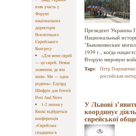
взяв участь у
Форумі
національних
директорів
Президент Украины П
Всесвітнього
Национальный истор
Єврейського
"Быковнянские могилы
Конгресу
1939 г., когда нацис
«Для мене єврей
Вторую мировую вой
— це єврей. Немає
Tags:
Петр Порошенко
значення, де він
российская инте
живе. Ми — одна
родина»: Едуард
Шифрін для Jewish
Post And News
У Львові з’явит
1-2 липня у
координує діяль
Києві відбудеться
єврейської общ
конференція
«Єврейська
спадщина в