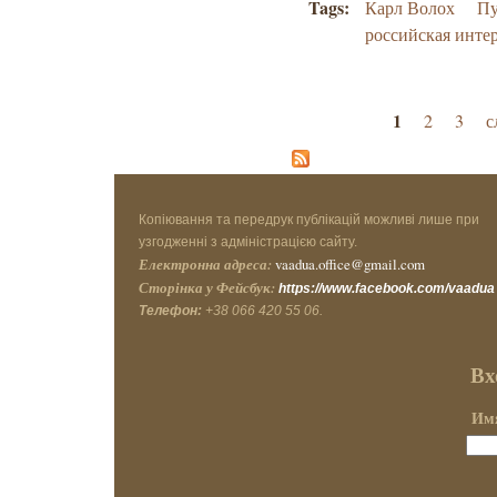
Tags:
Карл Волох
Пу
российская инте
Страницы
1
2
3
с
Копіювання та передрук публікацій можливі лише при
узгодженні з адміністрацією сайту.
Електронна адреса:
vaadua.office@gmail.com
Сторінка у Фейсбук:
https://www.facebook.com/vaadua
Телефон:
+38 066 420 55 06.
Вх
Имя