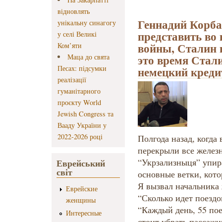
відновлять
Геннадий Корба
унікальну синагогу
представить во
у селі Великі
войны, Сталин в
Ком’яти
это время Стал
Маца до свята
Песах: підсумки
немецкий креди
реалізації
гуманітарного
проєкту World
Jewish Congress та
Вааду України у
2022-2026 році
Полгода назад, когда 
перекрыли все желез
“Укрзализныця” упира
Еврейський
світ
основные ветки, кото
Я вызвал начальника
Еврейские
“Сколько идет поездо
женщины
“Каждый день, 55 по
Интересные
стоит убрать пассажи