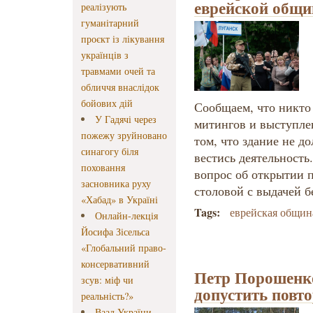
еврейской общ
реалізують
гуманітарний
проєкт із лікування
українців з
травмами очей та
обличчя внаслідок
бойових дій
Сообщаем, что никто
У Гадячі через
митингов и выступле
пожежу зруйновано
том, что здание не д
синагогу біля
вестись деятельность
поховання
вопрос об открытии 
засновника руху
столовой с выдачей б
«Хабад» в Україні
Tags:
еврейская общин
Онлайн-лекція
Йосифа Зісельса
«Глобальний право-
консервативний
Петр Порошенк
зсув: міф чи
допустить повт
реальність?»
Ваад України