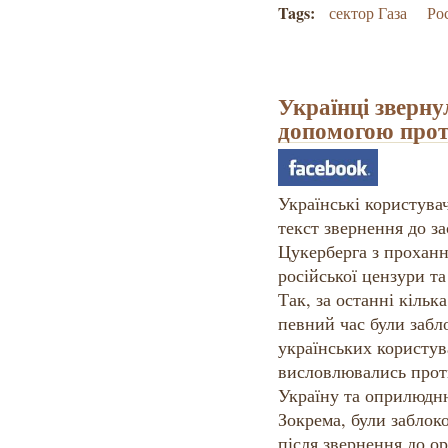
Tags:
сектор Газа
Ро
Українці зверну
допомогою прот
Українські користув
текст звернення до з
Цукерберга з проханн
російської цензури т
Так, за останні кільк
певний час були забл
українських користува
висловлювались проти
Україну та оприлюдн
Зокрема, були заблоко
після звернення до ор