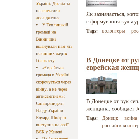
Україні: Досвід та
перспективи
Як зазначається, мето
досліджень»
є формування культур
У Теплицькій
Tags:
волонтеры
рос
громаді на
Вінничині
вшанували пам’ять
невинних жертв
В Донецке от ру
Голокосту
еврейская жен
«Єврейська
громада в Україні
скорочується через
війну, а не через
антисемітизм»:
В Донецке от рук сеп
Співпрезидент
женщина, сообщает Je
Вааду України
Tags:
Едуард Шифрін
Донецк
война
виступив на сесії
российская инте
ВЄК у Женеві
На Закарпатті