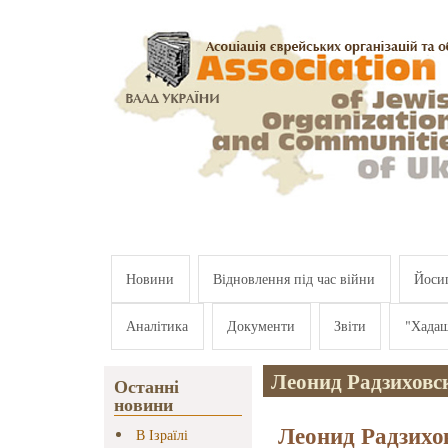
Перейти к основному содержанию
Новини
Відновлення під час війни
Йосип
Аналітика
Документи
Звіти
"Хада
Леонид Радзиховс
Останні
новини
Леонид Радзихо
В Ізраїлі