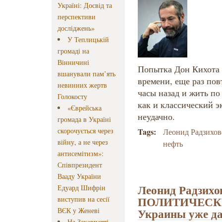
Україні: Досвід та
перспективи
досліджень»
У Теплицькій
громаді на
Вінничині
Попытка Дон Кихота
вшанували пам’ять
времени, еще раз пов
невинних жертв
часы назад и жить по
Голокосту
как и классический 
«Єврейська
неудачно.
громада в Україні
скорочується через
Tags:
Леонид Радзихо
війну, а не через
нефть
антисемітизм»:
Співпрезидент
Вааду України
Леонид Радзихо
Едуард Шифрін
ПОЛИТИЧЕСКИ 
виступив на сесії
Украины уже д
ВЄК у Женеві
На Закарпатті