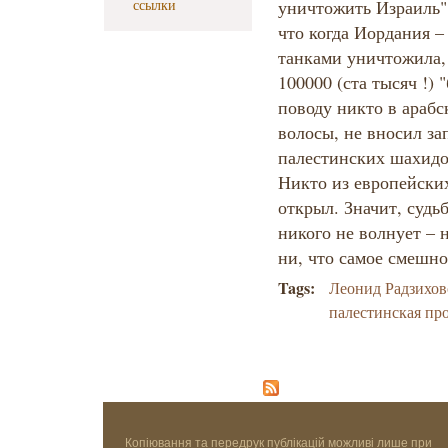
ссылки
уничтожить Израиль"
что когда Иордания 
танками уничтожила, 
100000 (ста тысяч !) 
поводу никто в арабс
волосы, не вносил за
палестинских шахидо
Никто из европейских
открыл. Значит, судь
никого не волнует – 
ни, что самое смешно
Tags:
Леонид Радзихо
палестинская пр
Копіювання та передрук публікацій можливі лише при