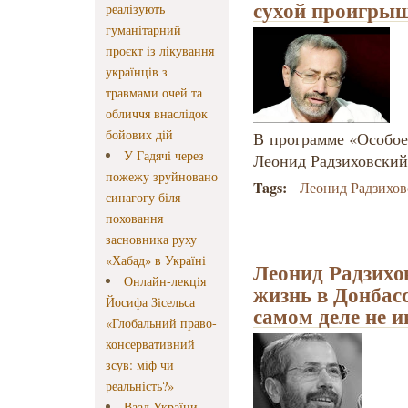
сухой проигры
реалізують
гуманітарний
проєкт із лікування
українців з
травмами очей та
обличчя внаслідок
бойових дій
В программе «Особое
У Гадячі через
Леонид Радзиховски
пожежу зруйновано
Tags:
Леонид Радзихо
синагогу біля
поховання
засновника руху
«Хабад» в Україні
Леонид Радзихо
Онлайн-лекція
жизнь в Донбасс
Йосифа Зісельса
самом деле не и
«Глобальний право-
консервативний
зсув: міф чи
реальність?»
Ваад України