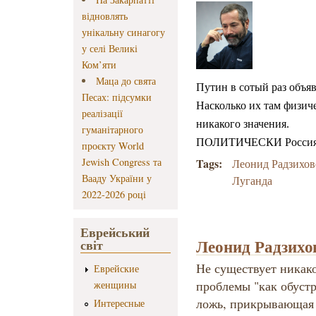
відновлять
унікальну синагогу
у селі Великі
Ком’яти
Маца до свята
Путин в сотый раз объя
Песах: підсумки
Насколько их там физиче
реалізації
никакого значения.
гуманітарного
ПОЛИТИЧЕСКИ Россия п
проєкту World
Jewish Congress та
Tags:
Леонид Радзихо
Вааду України у
Луганда
2022-2026 році
Еврейський
Леонид Радзихо
світ
Не существует никако
Еврейские
проблемы "как обустр
женщины
ложь, прикрывающая 
Интересные