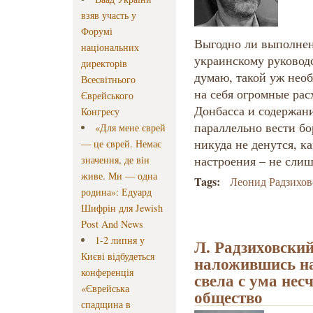
взяв участь у
Форумі
Выгодно ли выполнен
національних
украинскому руководс
директорів
думаю, такой уж необ
Всесвітнього
на себя огромные ра
Єврейського
Донбасса и содержан
Конгресу
параллельно вести бо
«Для мене єврей
никуда не денутся, к
— це єврей. Немає
настроения – не сли
значення, де він
живе. Ми — одна
Tags:
Леонид Радзихо
родина»: Едуард
Шифрін для Jewish
Post And News
1-2 липня у
Л. Радзиховски
Києві відбудеться
наложившись на
конференція
свела с ума нес
«Єврейська
общество
спадщина в