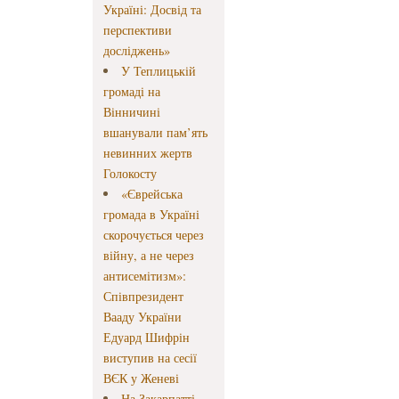
Україні: Досвід та
перспективи
досліджень»
У Теплицькій
громаді на
Вінничині
вшанували пам’ять
невинних жертв
Голокосту
«Єврейська
громада в Україні
скорочується через
війну, а не через
антисемітизм»:
Співпрезидент
Вааду України
Едуард Шифрін
виступив на сесії
ВЄК у Женеві
На Закарпатті