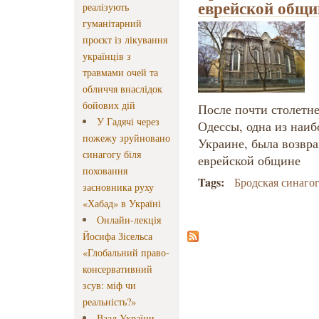
еврейской общи
реалізують
гуманітарний
проєкт із лікування
українців з
травмами очей та
обличчя внаслідок
бойових дій
После почти столетне
У Гадячі через
Одессы, одна из наиб
пожежу зруйновано
Украине, была возвр
синагогу біля
еврейской общине
поховання
Tags:
Бродская синаго
засновника руху
«Хабад» в Україні
Онлайн-лекція
Йосифа Зісельса
«Глобальний право-
консервативний
зсув: міф чи
реальність?»
Ваад України