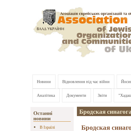
Перейти к основному содержанию
Новини
Відновлення під час війни
Йосип
Аналітика
Документи
Звіти
"Хада
Бродская синагог
Останні
новини
Бродская синаго
В Ізраїлі