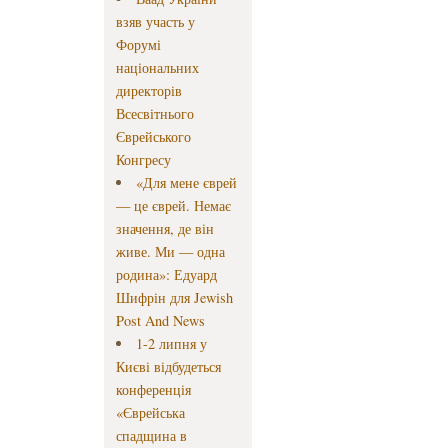
взяв участь у
Форумі
національних
директорів
Всесвітнього
Єврейського
Конгресу
«Для мене єврей
— це єврей. Немає
значення, де він
живе. Ми — одна
родина»: Едуард
Шифрін для Jewish
Post And News
1-2 липня у
Києві відбудеться
конференція
«Єврейська
спадщина в