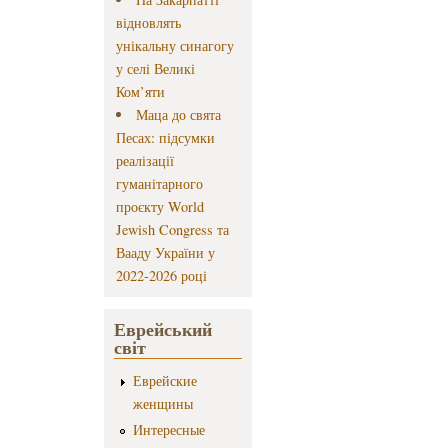
відновлять
унікальну синагогу
у селі Великі
Ком’яти
Маца до свята
Песах: підсумки
реалізації
гуманітарного
проєкту World
Jewish Congress та
Вааду України у
2022-2026 році
Еврейський
світ
Еврейские
женщины
Интересные