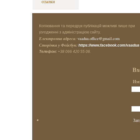
ссылки
Копіювання та передрук публікацій можливі лише при
узгодженні з адміністрацією сайту.
Електронна адреса:
vaadua.office@gmail.com
Сторінка у Фейсбук:
https://www.facebook.com/vaadua
Телефон:
+38 066 420 55 06.
Вх
Имя
Зап