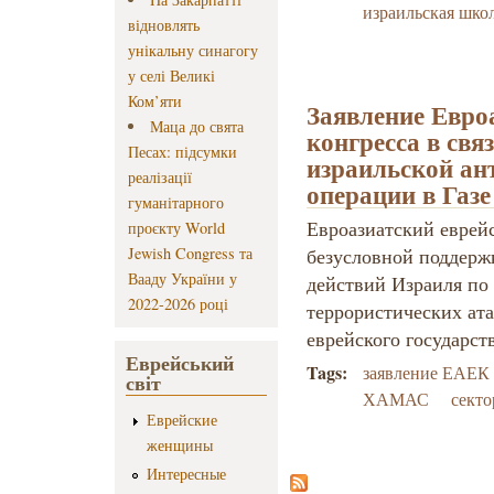
израильская шко
відновлять
унікальну синагогу
у селі Великі
Ком’яти
Заявление Евроа
Маца до свята
конгресса в свя
Песах: підсумки
израильской ан
реалізації
операции в Газе
гуманітарного
Евроазиатский еврейс
проєкту World
Jewish Congress та
безусловной поддер
Вааду України у
действий Израиля п
2022-2026 році
террористических ат
еврейского государст
Еврейський
Tags:
заявление ЕАЕК
світ
ХАМАС
секто
Еврейские
женщины
Интересные