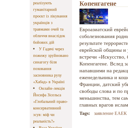
Копенгагене
реалізують
гуманітарний
проєкт із лікування
українців з
Евроазиатский еврей
травмами очей та
соболезнования родн
обличчя внаслідок
бойових дій
результате террорист
У Гадячі через
еврейской общины и 
пожежу зруйновано
встречи «Искусство, 
синагогу біля
Копенгагене. Вслед з
поховання
напавшими на редакц
засновника руху
еженедельника и кош
«Хабад» в Україні
Франции, датский уб
Онлайн-лекція
свободы слова и по п
Йосифа Зісельса
меньшинства, тем са
«Глобальний право-
главных врагов ислам
консервативний
Tags:
заявление ЕАЕК
зсув: міф чи
реальність?»
Ваад України