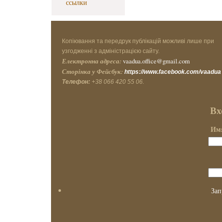
ссылки
Копіювання та передрук публікацій можливі лише при
узгодженні з адміністрацією сайту.
Електронна адреса:
vaadua.office@gmail.com
Сторінка у Фейсбук:
https://www.facebook.com/vaadua
Телефон:
+38 066 420 55 06.
Вх
Имя
Зап