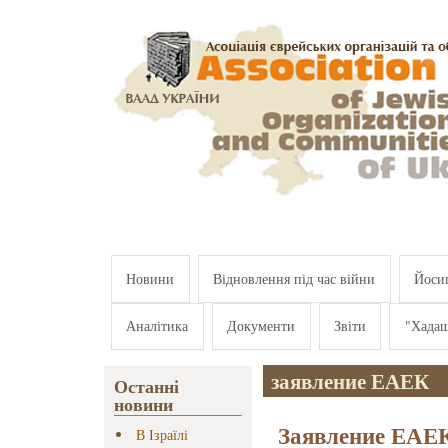
Перейти к основному содержанию
Новини
Відновлення під час війни
Йосип
Аналітика
Документи
Звіти
"Хада
заявление ЕАЕК
Останні
новини
Заявление ЕАЕК 
В Ізраїлі