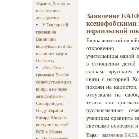
Україні: Досвід та
перспективи
Заявление ЕАЕК
досліджень»
ксенофобскими 
У Теплицькій
израильской шк
громаді на
Вінничині
Евроазиатский еврей
вшанували пам’ять
откровенно ксе
невинних жертв
учительницы одной 
Голокосту
в отношении детей 
«Єврейська
словам, «русские» и
громада в Україні
связи с историей Хо
скорочується через
похожи на нацистов, 
війну, а не через
отпускали на свобо
антисемітизм»:
тезиса она пригласи
Співпрезидент
русскоязычных се
Вааду України
ученикам сравнить е
Едуард Шифрін
виступив на сесії
светлыми волосами и
ВЄК у Женеві
Tags:
заявление ЕАЕК
На Закарпатті