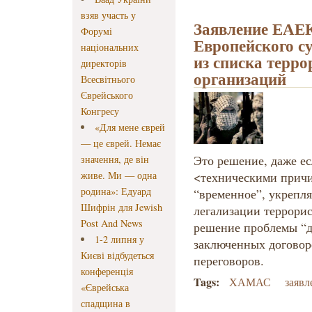
взяв участь у
Заявление ЕАЕК
Форумі
Европейского 
національних
из списка терро
директорів
организаций
Всесвітнього
Єврейського
Конгресу
«Для мене єврей
— це єврей. Немає
Это решение, даже ес
значення, де він
живе. Ми — одна
<техническими причи
родина»: Едуард
“временное”, укрепл
Шифрін для Jewish
легализации террори
Post And News
решение проблемы “дв
1-2 липня у
заключенных договор
Києві відбудеться
переговоров.
конференція
Tags:
ХАМАС
заяв
«Єврейська
спадщина в