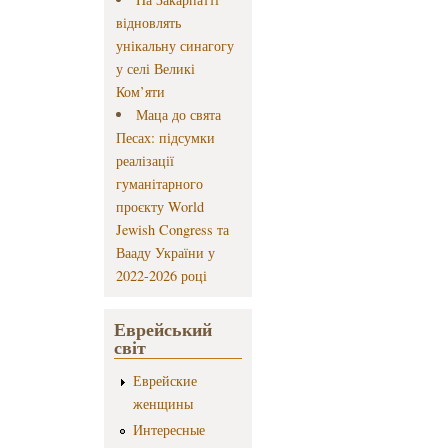
відновлять
унікальну синагогу
у селі Великі
Ком’яти
Маца до свята
Песах: підсумки
реалізації
гуманітарного
проєкту World
Jewish Congress та
Вааду України у
2022-2026 році
Еврейський
світ
Еврейские
женщины
Интересные