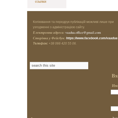
ссылки
Копіювання та передрук публікацій можливі лише при
узгодженні з адміністрацією сайту.
Електронна адреса:
vaadua.office@gmail.com
Сторінка у Фейсбук:
https://www.facebook.com/vaadua
Телефон:
+38 066 420 55 06.
Вх
Имя