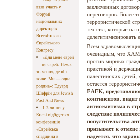
заключенных договор
взяв участь у
переговоров. Более т
Форумі
террористической стр
національних
директорів
тех сил, которые на 
Всесвітнього
делегитимизировать е
Єврейського
Всем здравомыслящи
Конгресу
очевидным, что ХАМ
«Для мене єврей
против мирных гражд
— це єврей. Немає
практикой и держащи
значення, де він
палестинских детей, 
живе. Ми — одна
остается террористич
родина»: Едуард
ЕАЕК, представляющ
Шифрін для Jewish
континентов, видит 
Post And News
антисемитизма в ст
1-2 липня у
следствие политичес
Києві відбудеться
попустительства ан
конференція
призывает к отмене
«Єврейська
надеется, что здрав
спадщина в