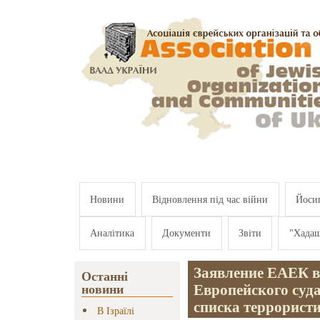
Перейти к основному содержанию
Новини
Відновлення під час війни
Йосип
Аналітика
Документи
Звіти
"Хада
Заявление ЕАЕК в
Останні
Европейского суд
новини
списка террорист
В Ізраїлі