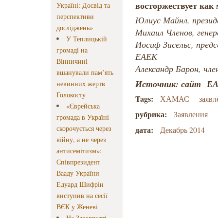
восторжествует как 
Україні: Досвід та
перспективи
Юлиус Майнл, прези
досліджень»
Михаил Членов, гене
У Теплицькій
Иосиф Зисельс, предс
громаді на
ЕАЕК
Вінничині
Александр Барон, чл
вшанували пам’ять
Источник: сайт
ЕА
невинних жертв
Голокосту
Tags:
ХАМАС
заяв
«Єврейська
рубрика:
Заявления
громада в Україні
скорочується через
дата:
Декабрь 2014
війну, а не через
антисемітизм»:
Співпрезидент
Вааду України
Едуард Шифрін
виступив на сесії
ВЄК у Женеві
На Закарпатті