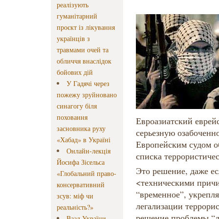
реалізують
гуманітарний
проєкт із лікування
українців з
травмами очей та
обличчя внаслідок
бойових дій
У Гадячі через
пожежу зруйновано
синагогу біля
поховання
Евроазиатский еврей
засновника руху
серьезную озабоченн
«Хабад» в Україні
Европейским судом 
Онлайн-лекція
списка террористиче
Йосифа Зісельса
Это решение, даже ес
«Глобальний право-
<техническими причи
консервативний
“временное”, укрепл
зсув: міф чи
легализации террори
реальність?»
решение проблемы “дв
Ваад України