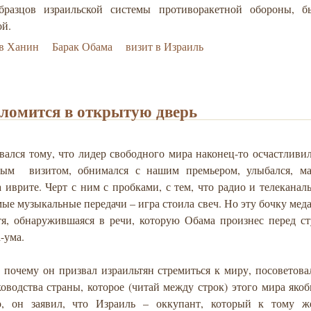
бразцов израильской системы противоракетной обороны, б
й.
ев Ханин
Барак Обама
визит в Израиль
ломится в открытую дверь
вался тому, что лидер свободного мира наконец-то осчастливи
ым визитом, обнимался с нашим премьером, улыбался, ма
 иврите. Черт с ним с пробками, с тем, что радио и телекана
е музыкальные передачи – игра стоила свеч. Но эту бочку мед
тя, обнаружившаяся в речи, которую Обама произнес перед ст
-ума.
 почему он призвал израильтян стремиться к миру, посоветова
оводства страны, которое (читай между строк) этого мира якоб
, он заявил, что Израиль – оккупант, который к тому ж