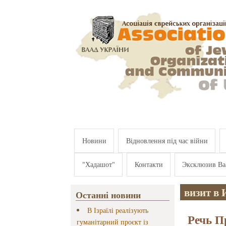
Перейти к основному содержанию
Новини
Відновлення під час війни
"Хадашот"
Контакти
Эксклюзив Ва
визит в
Останні новини
В Ізраїлі реалізують
Речь П
гуманітарний проєкт із