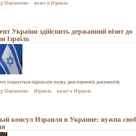
тр Порошенко
визит в Израиль
ент України здійснить державний візит до
и Ізраїль
зиту планується підписати низку двосторонніх документів.
тр Порошенко
Израиль
визит в Израиль
ый консул Израиля в Украине: нужна сво
ля