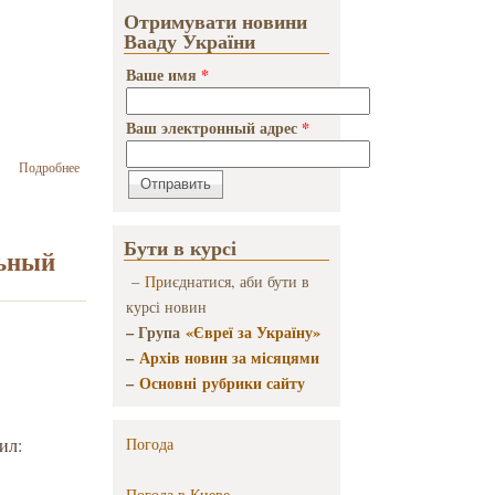
Отримувати новини
Вааду України
Ваше имя
*
Ваш электронный адрес
*
о Петр
Подробнее
Порошенко:
«Израиль
может
Бути в курсі
полагаться
льный
на Украину,
–
Пр
иєднатися, аби бути в
а Украина
может
курсі новин
полагаться
– Група
«Євреї за Україну»
на
–
Архів новин за місяцями
Израиль!»
–
Основні рубрики сайту
ил:
Погода
Погода в
Киеве