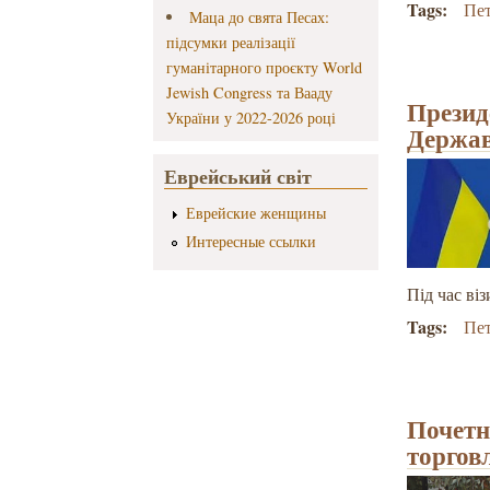
Tags:
Пе
Маца до свята Песах:
підсумки реалізації
гуманітарного проєкту World
Jewish Congress та Вааду
Презид
України у 2022-2026 році
Держав
Еврейський світ
Еврейские женщины
Интересные ссылки
Під час ві
Tags:
Пе
Почетн
торгов