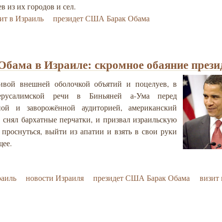
в из их городов и сел.
ит в Израиль
президет США Барак Обама
Обама в Израиле: скромное обаяние прези
ивой внешней оболочкой объятий и поцелуев, в
ерусалимской речи в Биньяней а-Ума перед
ной и заворожённой аудиторией, американский
 снял бархатные перчатки, и призвал израильскую
проснуться, выйти из апатии и взять в свои руки
щее.
раиль
новости Израиля
президет США Барак Обама
визит 