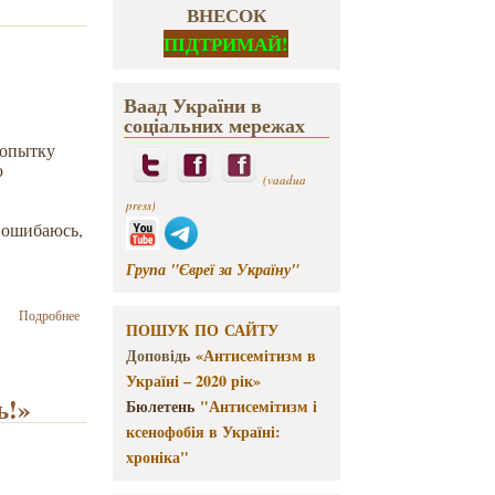
ВНЕСОК
ПІДТРИМАЙ!
Ваад України в
соціальних мережах
попытку
ю
(vaadua
press)
 ошибаюсь,
Група "Євреї за Україну"
о Речь
Подробнее
ПОШУК ПО САЙТУ
Президента
Украины
Доповідь
«Антисемітизм в
П.
Україні – 2020 рік»
Порошенко
ь!»
Бюлетень
"Антисемітизм і
в Кнессете
ксенофобія в Україні:
23.12.2015
хроніка"