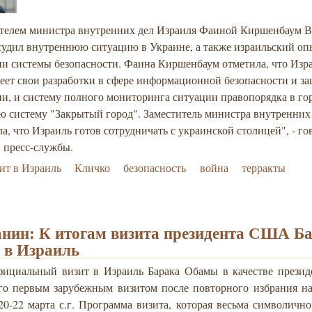
ителем министра внутренних дел Израиля Фаиной Киршенбаум 
судил внутреннюю ситуацию в Украине, а также израильский оп
ии системы безопасности. Фаина Киршенбаум отметила, что Изр
еет свои разработки в сфере информационной безопасности и з
, и систему полного мониторинга ситуации правопорядка в гор
ю систему "Закрытый город". Заместитель министра внутренних
а, что Израиль готов сотрудничать с украинской столицей", - го
 пресс-службы.
ит в Израиль
Кличко
безопасность
война
терракты
анин: К итогам визита президента США Б
 в Израиль
ициальный визит в Израиль Барака Обамы в качестве прези
го первым зарубежным визитом после повторного избрания на 
20-22 марта с.г. Программа визита, которая весьма символично