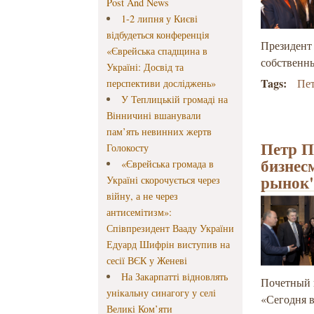
Post And News
1-2 липня у Києві
відбудеться конференція
Президент
«Єврейська спадщина в
собственны
Україні: Досвід та
Tags:
Пе
перспективи досліджень»
У Теплицькій громаді на
Вінничині вшанували
пам’ять невинних жертв
Петр П
Голокосту
бизнес
«Єврейська громада в
рынок
Україні скорочується через
війну, а не через
антисемітизм»:
Співпрезидент Вааду України
Едуард Шифрін виступив на
сесії ВЄК у Женеві
На Закарпатті відновлять
Почетный 
унікальну синагогу у селі
«Сегодня 
Великі Ком’яти