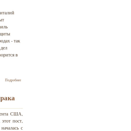
Виталий
ыт
аиль
ащиты
одах - так
 дел
ворится в
о Израиль
Подробнее
готов
сотрудничать
с украинской
арака
столицей -
итоги визита
в Израиль В.
дента США,
Кличко
этот пост,
 началась с