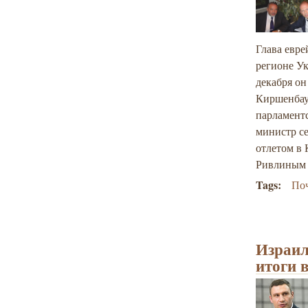
Глава евре
регионе У
декабря он
Киршенбау
парламентс
министр с
отлетом в
Ривлиным
Tags:
По
Израил
итоги 