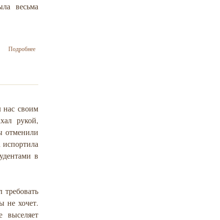
ыла весьма
о Зеев
Подробнее
Ханин: К
итогам
визита
президента
США
Барака
л нас своим
Обамы в
Израиль
хал рукой,
лы отменили
а испортила
удентами в
л требовать
ы не хочет.
е выселяет