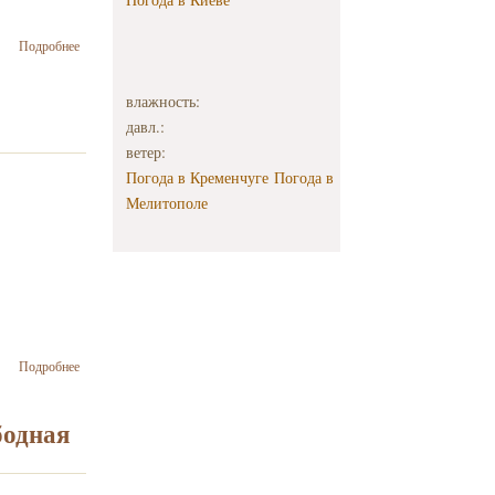
о Петр
Подробнее
Порошенко на
встрече с
влажность:
израильскими
бизнесменами:
давл.:
"Украина
ветер:
превращается
Погода в Кременчуге
Погода в
в уникальный
рынок"
Мелитополе
о
Подробнее
Президент
України
здійснить
бодная
державний
візит до
Держави