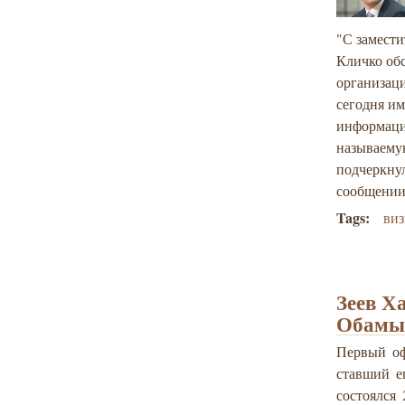
"С замест
Кличко об
организац
сегодня им
информации
называему
подчеркнул
сообщении
Tags:
виз
Зеев Х
Обамы
Первый оф
ставший е
состоялся 