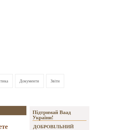
ітика
Документи
Звіти
Підтримай Ваад
України!
ете
ДОБРОВІЛЬНИЙ