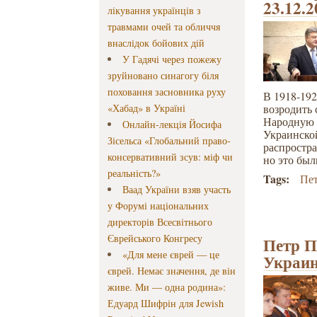
23.12.
лікування українців з
травмами очей та обличчя
внаслідок бойових дій
У Гадячі через пожежу
зруйновано синагогу біля
поховання засновника руху
В 1918-192
«Хабад» в Україні
возродить
Народную 
Онлайн-лекція Йосифа
Украинско
Зісельса «Глобальний право-
распростр
консервативний зсув: міф чи
но это был
реальність?»
Tags:
Пе
Ваад України взяв участь
у Форумі національних
директорів Всесвітнього
Єврейського Конгресу
Петр П
«Для мене єврей — це
Украин
єврей. Немає значення, де він
живе. Ми — одна родина»:
Едуард Шифрін для Jewish