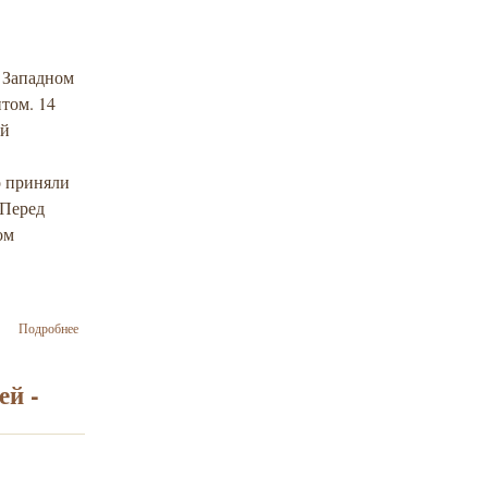
Ізраїль
в Западном
том. 14
ой
о приняли
 Перед
ом
о
Подробнее
Почетный
консул
Израиля в
ей -
Украине:
нужна
свободная
торговля