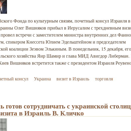
йского Фонда по культурным связям, почетный консул Израиля 
краины Олег Вишняков прибыл в Иерусалим с трехдневным визи
 провел встречи с заместителем министра внутренних дел Фаин
м, спикером Кнессета Юлием Эдельштейном и председателем
кой коалиции Зеэвом Элькиным. В понедельник, 15 декабря, ег
ельского хозяйства Яир Шамир и глава МИД Авигдор Либерман.
 Киев Вишняков встретится также с президентом Израиля Реувен
четный консул
Украина
визит в Израиль
торговля
ь готов сотрудничать с украинской столиц
визита в Израиль В. Кличко