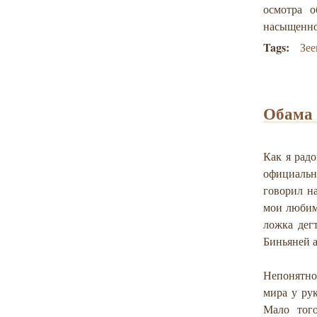
осмотра о
насыщенно
Tags:
Зе
Обама 
Как я радо
официальн
говорил на
мои любимы
ложка дег
Биньяней а
Непонятно
мира у рук
Мало того