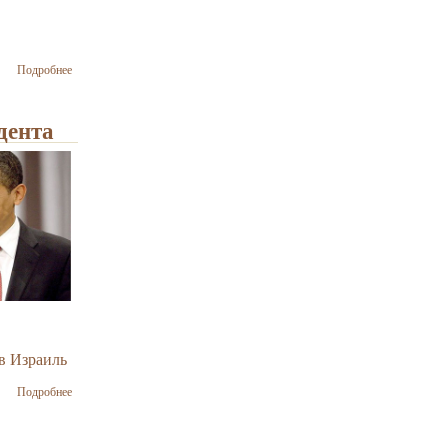
о Обама
Подробнее
ломится в
открытую
дверь
дента
в Израиль
о Барак
Подробнее
Обама в
Израиле:
скромное