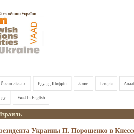
Йосип Зісельс
Едуард Шифрін
Заяви
Історія
Анал
аду
Vaad In English
 Израиль
резидента Украины П. Порошенко в Кнесс