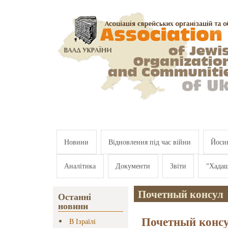
Перейти к основному содержанию
Новини
Відновлення під час війни
Йосип
Аналітика
Документи
Звіти
"Хада
Почетный консул
Останні
новини
Почетный консу
В Ізраїлі