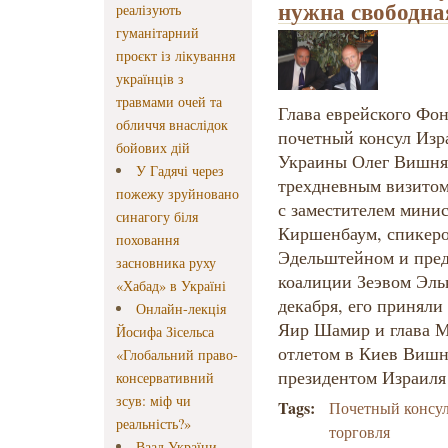
нужна свободна
реалізують
гуманітарний
проєкт із лікування
українців з
травмами очей та
Глава еврейского Фон
обличчя внаслідок
почетный консул Изр
бойових дій
Украины Олег Вишня
У Гадячі через
трехдневным визитом.
пожежу зруйновано
с заместителем мини
синагогу біля
Киршенбаум, спикер
поховання
Эдельштейном и пред
засновника руху
коалиции Зеэвом Эль
«Хабад» в Україні
декабря, его приняли
Онлайн-лекція
Яир Шамир и глава 
Йосифа Зісельса
отлетом в Киев Вишня
«Глобальний право-
президентом Израил
консервативний
зсув: міф чи
Tags:
Почетный консу
реальність?»
торговля
Ваад України