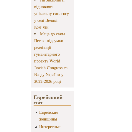
відновлять
унікальну синагогу
у селі Великі
Ком’яти
Маца до свята
Песах: підсумки
реалізації
гуманітарного
проєкту World
Jewish Congress та
Вааду України у
2022-2026 році
Еврейський
світ
Еврейские
женщины
Интересные