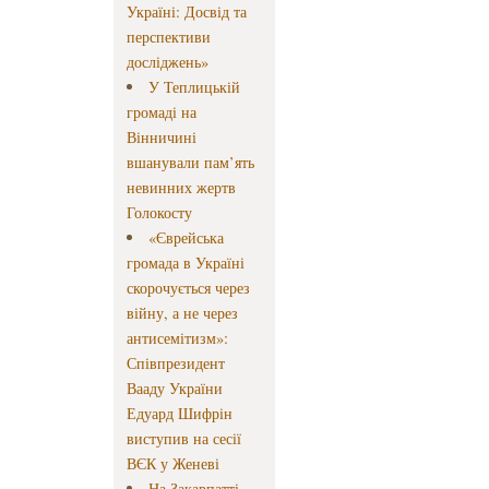
Україні: Досвід та
перспективи
досліджень»
У Теплицькій
громаді на
Вінничині
вшанували пам’ять
невинних жертв
Голокосту
«Єврейська
громада в Україні
скорочується через
війну, а не через
антисемітизм»:
Співпрезидент
Вааду України
Едуард Шифрін
виступив на сесії
ВЄК у Женеві
На Закарпатті