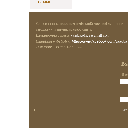
ссылки
Копіювання та передрук публікацій можливі лише при
узгодженні з адміністрацією сайту.
Електронна адреса:
vaadua.office@gmail.com
Сторінка у Фейсбук:
https://www.facebook.com/vaadua
Телефон:
+38 066 420 55 06.
Вх
Имя
Зап