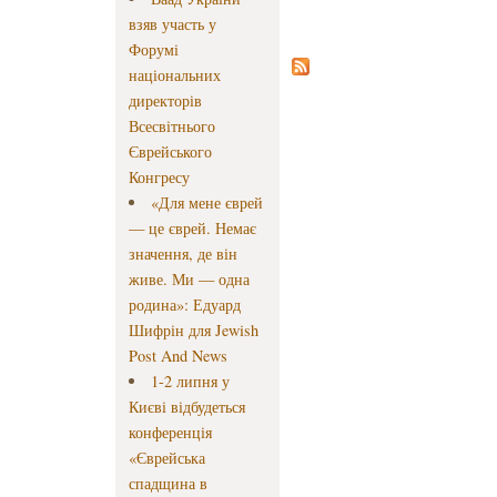
взяв участь у
Форумі
національних
директорів
Всесвітнього
Єврейського
Конгресу
«Для мене єврей
— це єврей. Немає
значення, де він
живе. Ми — одна
родина»: Едуард
Шифрін для Jewish
Post And News
1-2 липня у
Києві відбудеться
конференція
«Єврейська
спадщина в