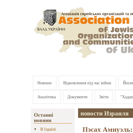
Перейти к основному содержанию
Новини
Відновлення під час війни
Йосип
Аналітика
Документи
Звіти
"Хада
новости Израиля
Останні
новини
Пэсах Амнуэль:
В Ізраїлі