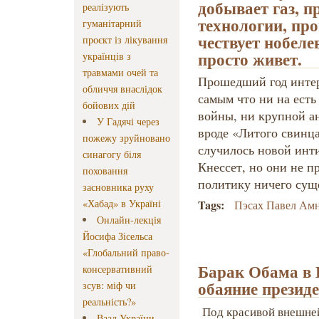
добывает газ, п
реалізують
технологии, пр
гуманітарний
чествует нобел
проєкт із лікування
просто живет.
українців з
травмами очей та
Прошедший год интере
обличчя внаслідок
самым что ни на ест
бойових дій
войны, ни крупной а
У Гадячі через
вроде «Литого свинца
пожежу зруйновано
случилось новой ин
синагогу біля
Кнессет, но они не п
поховання
политику ничего сущ
засновника руху
«Хабад» в Україні
Tags:
Пэсах Павел Ам
Онлайн-лекція
Йосифа Зісельса
«Глобальний право-
Барак Обама в 
консервативний
обаяние презид
зсув: міф чи
реальність?»
Под красивой внешне
Ваад України