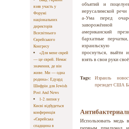
объятий и поцелуе
взяв участь у
иерусалимской речи
Форумі
а-Ума перед очар
національних
заворожённой ау
директорів
американский през
Всесвітнього
бархатные перчатки
Єврейського
израильскую м
Конгресу
проснуться, выйти 
«Для мене єврей
взять в свои руки сво
— це єврей. Немає
значення, де він
живе. Ми — одна
Tags:
Израиль
новос
родина»: Едуард
президет США Б
Шифрін для Jewish
Post And News
1-2 липня у
Києві відбудеться
Антибактериаль
конференція
«Єврейська
Использовать медь 
спадщина в
первым придумал и