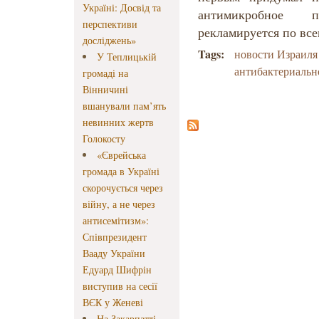
Україні: Досвід та
антимикробное п
перспективи
рекламируется п
о вс
досліджень»
Tags:
новости Израиля
У Теплицькій
антибактериальн
громаді на
Вінничині
вшанували пам’ять
невинних жертв
Голокосту
«Єврейська
громада в Україні
скорочується через
війну, а не через
антисемітизм»:
Співпрезидент
Вааду України
Едуард Шифрін
виступив на сесії
ВЄК у Женеві
На Закарпатті