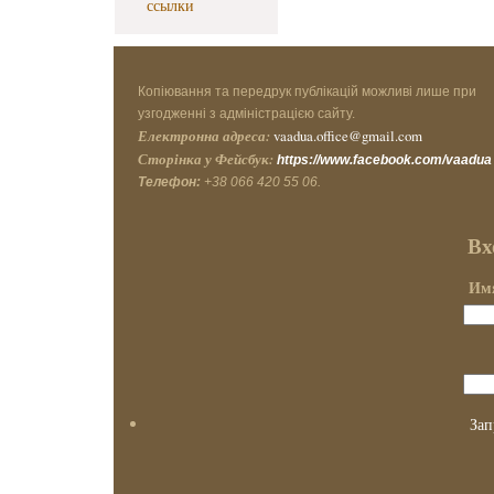
ссылки
Копіювання та передрук публікацій можливі лише при
узгодженні з адміністрацією сайту.
Електронна адреса:
vaadua.office@gmail.com
Сторінка у Фейсбук:
https://www.facebook.com/vaadua
Телефон:
+38 066 420 55 06.
Вх
Имя
Зап