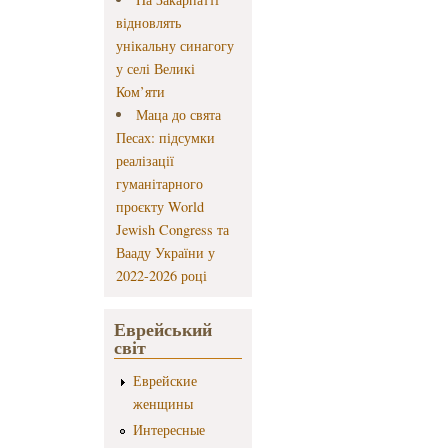
відновлять
унікальну синагогу
у селі Великі
Ком’яти
Маца до свята
Песах: підсумки
реалізації
гуманітарного
проєкту World
Jewish Congress та
Вааду України у
2022-2026 році
Еврейський
світ
Еврейские
женщины
Интересные