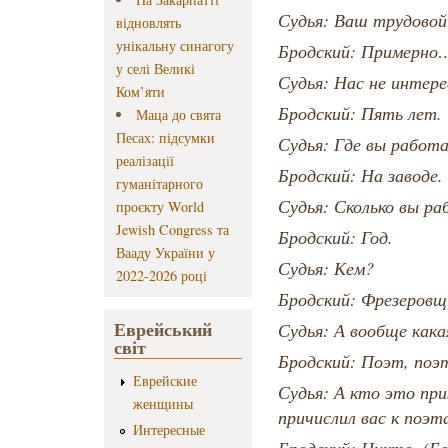
Судья: Ваш трудово
відновлять
унікальну синагогу
Бродский: Примерно
у селі Великі
Судья: Нас не интер
Ком’яти
Бродский: Пять лет.
Маца до свята
Песах: підсумки
Судья: Где вы работ
реалізації
Бродский: На заводе.
гуманітарного
Судья: Сколько вы ра
проєкту World
Jewish Congress та
Бродский: Год.
Вааду України у
Судья: Кем?
2022-2026 році
Бродский: Фрезеровщ
Еврейський
Судья: А вообще как
світ
Бродский: Поэт, поэт
Еврейские
Судья: А кто это пр
женщины
причислил вас к поэт
Интересные