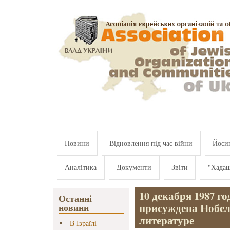
Перейти к основному содержанию
Новини
Відновлення під час війни
Йосип
Аналітика
Документи
Звіти
"Хада
10 декабря 1987 г
Останні
присуждена Нобел
новини
литературе
В Ізраїлі