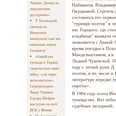
Україні: Досвід та
Найманом, Владимир
перспективи
Окуджавой, Сергеем 
досліджень»
состоялось его перво
У Теплицькій
"турнире поэтов" в л
громаді на
им. Горького, где ст
Вінничині
кладбище" вызвало с
вшанували пам’ять
знакомится с Анной 
невинних жертв
время поездки в Пско
Голокосту
Мандельштамом, а в 
«Єврейська
Лидией Чуковской. П
громада в Україні
году с легкой руки Д
скорочується через
поэтов, в их числе и
війну, а не через
литературе нередко 
антисемітизм»:
сироты».
Співпрезидент
Вааду України
В 1964 году поэта Ио
Едуард Шифрін
тунеядство. Вот неб
виступив на сесії
судебных заседаний:
ВЄК у Женеві
На Закарпатті