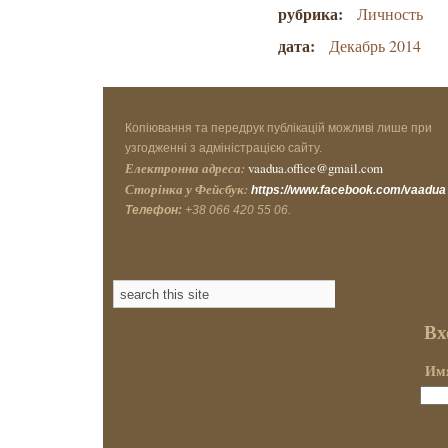
рубрика:
Личность
дата:
Декабрь 2014
Копіювання та передрук публікацій можливі лише при
узгодженні з адміністрацією сайту.
Електронна адреса:
vaadua.office@gmail.com
Сторінка у Фейсбук:
https://www.facebook.com/vaadua
Телефон:
+38 066 420 55 06.
Вх
Имя