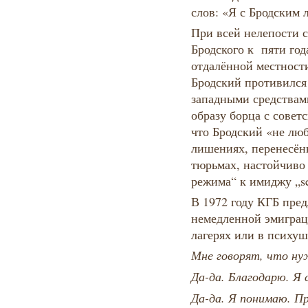
слов: «Я с Бродским
При всей нелепости 
Бродского к пяти год
отдалённой местност
Бродский противился
западными средства
образу борца с совет
что Бродский «не люб
лишениях, перенесён
тюрьмах, настойчиво
режима“ к имиджу „se
В 1972 году КГБ пред
немедленной эмиграц
лагерях или в психуш
Мне говорят, что н
Да-да. Благодарю. Я 
Да-да. Я понимаю. 