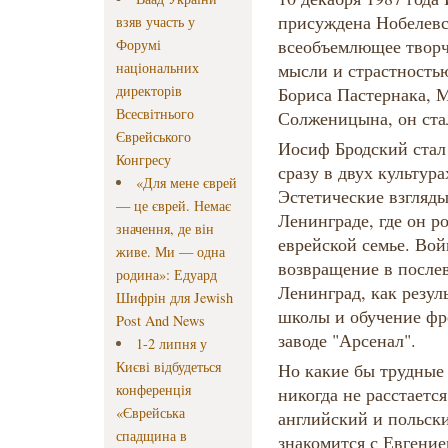
присуждена Нобелевс
взяв участь у
всеобъемлющее творч
Форумі
національних
мысли и страстность
директорів
Бориса Пастернака, 
Всесвітнього
Солженицына, он ста
Єврейського
Иосиф Бродский стал
Конгресу
сразу в двух культур
«Для мене єврей
Эстетические взгляд
— це єврей. Немає
Ленинграде, где он ро
значення, де він
еврейской семье. Вой
живе. Ми — одна
возвращение в посл
родина»: Едуард
Ленинград, как резул
Шифрін для Jewish
школы и обучение фр
Post And News
заводе "Арсенал".
1-2 липня у
Києві відбудеться
Но какие бы трудные
конференція
никогда не расстается
«Єврейська
английский и польски
спадщина в
знакомится с Евгени