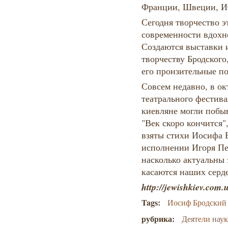
Франции, Швеции, И
Сегодня творчество э
современности вдохн
Создаются выставки 
творчеству Бродского,
его пронзительные по
Совсем недавно, в ок
театрального фестив
киевляне могли побы
"Век скоро кончится"
взяты стихи Иосифа 
исполнении Игоря Пе
насколько актуальны 
касаются наших серд
http://jewishkiev.com.
Tags:
Иосиф Бродский
рубрика:
Деятели наук