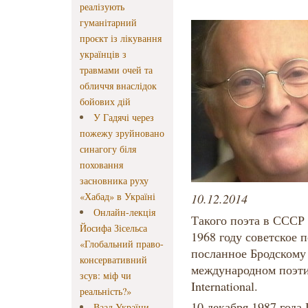
реалізують
гуманітарний
проєкт із лікування
українців з
травмами очей та
обличчя внаслідок
бойових дій
У Гадячі через
пожежу зруйновано
синагогу біля
поховання
засновника руху
«Хабад» в Україні
10.12.2014
Онлайн-лекція
Такого поэта в СССР
Йосифа Зісельса
1968 году советское 
«Глобальний право-
посланное Бродскому
консервативний
международном поэти
зсув: міф чи
International.
реальність?»
10 декабря 1987 года
Ваад України