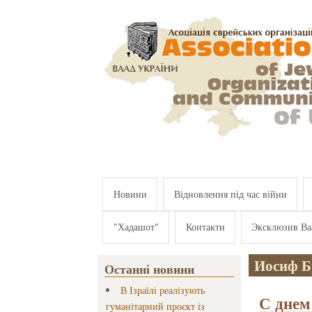
Перейти к основному содержанию
Новини
Відновлення під час війни
"Хадашот"
Контакти
Эксклюзив Ва
Иосиф Б
Останні новини
В Ізраїлі реалізують
С днем
гуманітарний проєкт із