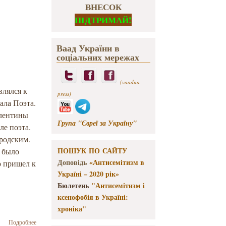
ВНЕСОК
ПІДТРИМАЙ!
Ваад України в
соціальних мережах
(vaadua
влялся к
press)
ала Поэта.
алентины
Група "Євреї за Україну"
ле поэта.
родским.
ПОШУК ПО САЙТУ
е было
Доповідь
«Антисемітизм в
о пришел к
Україні – 2020 рік»
Бюлетень
"Антисемітизм і
ксенофобія в Україні:
хроніка"
о С днем
Подробнее