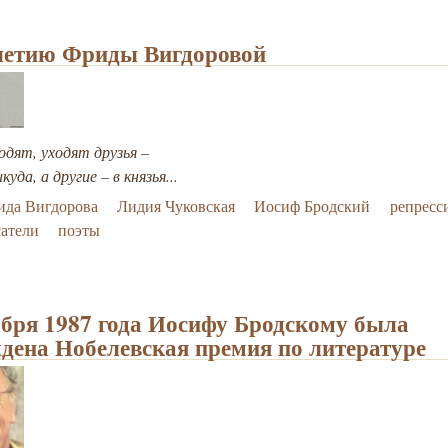
летию Фриды Вигдоровой
одят, уходят друзья –
куда, а другие – в князья...
ида Вигдорова
Лидия Чуковская
Иосиф Бродский
репресс
атели
поэты
абря 1987 года Иосифу Бродскому была
дена Нобелевская премия по литературе