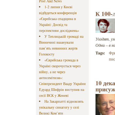
Post And News
1-2 липня у Києві
К 100-
відбудеться конференція
«Єврейська спадщина в
Україні: Досвід та
перспективи досліджень»
У Теплицькій громаді на
Уходят, ух
Вінничині вшанували
Одни – в ни
пам’ять невинних жертв
Tags:
Фр
Голокосту
пис
«Єврейська громада в
Україні скорочується через
війну, а не через
антисемітизм»:
10 дек
Співпрезидент Вааду України
присуж
Едуард Шифрін виступив на
сесії ВЄК у Женеві
На Закарпатті відновлять
унікальну синагогу у селі
Великі Ком’яти