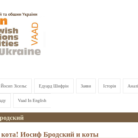
Йосип Зісельс
Едуард Шифрін
Заяви
Історія
Анал
аду
Vaad In English
родский
 кота! Иосиф Бродский и коты