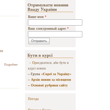
кота!
Отримувати новини
Иосиф
Вааду України
Бродский
и коты
Ваше имя
*
Ваш электронный адрес
*
ии
Бути в курсі
–
Пр
иєднатися, аби бути в
о К 100-
Подробнее
курсі новин
летию
Фриды
– Група
«Євреї за Україну»
Вигдоровой
–
Архів новин за місяцями
–
Основні рубрики сайту
Погода
Погода в
Киеве