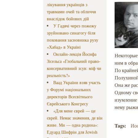
лікування українців з
травмами очей та обличчя
внаслідок бойових дій
У Гадячі через пожежу
зруйновано синагогу біля
поховання засновника руху
«Хабад» в Україні
Онлайн-лекція Йосифа
Некоторые 
Зісельса «Глобальний право-
ним в обра
консервативний зсув: міф чи
По крайней
реальність?»
Полухиной,
Ваад України взяв участь
Она же ра
у Форумі національних
Одному сво
директорів Всесвітнього
изумление 
Єврейського Конгресу
нему рыжий
«Для мене єврей — це
єврей. Немає значення, де він
живе. Ми — одна родина»:
Tags:
Ио
Едуард Шифрін для Jewish