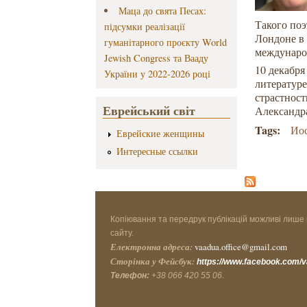
Маца до свята Песах:
Такого поэ
підсумки реалізації
Лондоне в 
гуманітарного проєкту World
международ
Jewish Congress та Вааду
10 декабр
України у 2022-2026 році
литератур
страстнос
Еврейський світ
Александр
Tags:
Ио
Еврейские женщины
Интересные ссылки
Копіювання та передрук публікацій можливі лише 
сайту.
Електронна адреса:
vaadua.office@gmail.com
Сторінка у Фейсбук:
https://www.facebook.com/
Телефон:
+38 066 420 55 06.