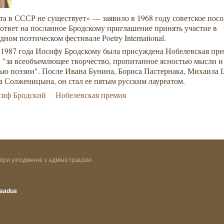
та в СССР не существует» — заявило в 1968 году советское посо
ответ на посланное Бродскому приглашение принять участие в
ном поэтическом фестивале Poetry International.
я 1987 года Иосифу Бродскому была присуждена Нобелевская пре
е "за всеобъемлющее творчество, пропитанное ясностью мысли и
тью поэзии". После Ивана Бунина, Бориса Пастернака, Михаила
а Солженицына, он стал ее пятым русским лауреатом.
сиф Бродский
Нобелевская премия
при узгодженні з адміністрацією
vaadua