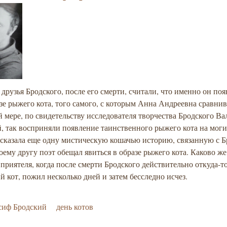
друзья Бродского, после его смерти, считали, что именно он поя
зе рыжего кота, того самого, с которым Анна Андреевна сравнив
 мере, по свидетельству исследователя творчества Бродского В
 так восприняли появление таинственного рыжего кота на моги
ссказала еще одну мистическую кошачью историю, связанную с Б
ему другу поэт обещал явиться в образе рыжего кота. Каково ж
приятеля, когда после смерти Бродского действительно откуда-т
 кот, пожил несколько дней и затем бесследно исчез.
сиф Бродский
день котов