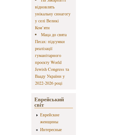
відновлять
унікальну синагогу
у селі Великі
Ком’яти
Маца до свята
Песах: підсумки
реалізації
гуманітарного
проєкту World
Jewish Congress та
Вааду України у
2022-2026 році
Еврейський
світ
Еврейские
женщины
Интересные