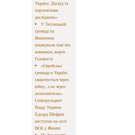
Україні: Досвід та
перспективи
досліджень»
У Теплицькій
громаді на
Вінничині
вшанували пам’ять
невинних жертв
Голокосту
«Єврейська
громада в Україні
скорочується через
війну, а не через
антисемітизм»:
Співпрезидент
Вааду України
Едуард Шифрін
виступив на сесії
ВЄК у Женеві
На Закарпатті