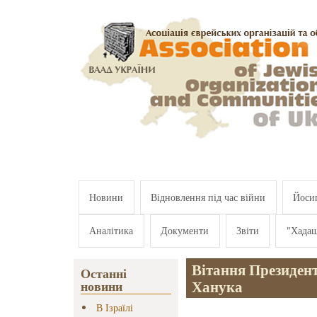
Перейти к основному содержанию
Новини
Відновлення під час війни
Йосип
Аналітика
Документи
Звіти
"Хада
Вітання Президент
Останні
Ханука
новини
В Ізраїлі