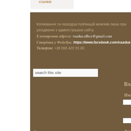
ссылки
Копіювання та передрук публікацій можливі лише при
узгодженні з адміністрацією сайту.
Електронна адреса:
vaadua.office@gmail.com
Сторінка у Фейсбук:
https://www.facebook.com/vaadua
Телефон:
+38 066 420 55 06.
Вх
Имя