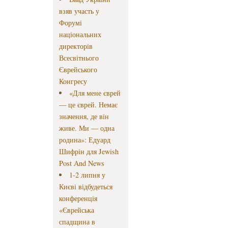
взяв участь у
Форумі
національних
директорів
Всесвітнього
Єврейського
Конгресу
«Для мене єврей
— це єврей. Немає
значення, де він
живе. Ми — одна
родина»: Едуард
Шифрін для Jewish
Post And News
1-2 липня у
Києві відбудеться
конференція
«Єврейська
спадщина в