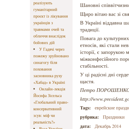
реалізують
Шановні співвітчизн
гуманітарний
Щиро вітаю вас зі св
проєкт із лікування
В Україні віддавна ша
українців з
традиції.
травмами очей та
обличчя внаслідок
Повага до культурних 
бойових дій
етносів, які стали н
У Гадячі через
історії, є запорукою 
пожежу зруйновано
міжконфесійного поро
синагогу біля
стабільності.
поховання
У ці радісні дні серд
засновника руху
щастя.
«Хабад» в Україні
Онлайн-лекція
Петро ПОРОШЕНК
Йосифа Зісельса
http://www.president.g
«Глобальний право-
Tags:
еврейские празд
консервативний
зсув: міф чи
рубрика:
Праздники
реальність?»
дата:
Декабрь 2014
Ваад України