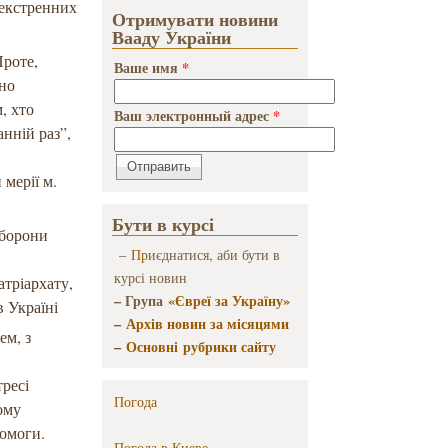
 екстренних
Отримувати новини
Вааду України
Проте,
Ваше имя
*
ьно
, хто
Ваш электронный адрес
*
анній раз”,
 мерії м.
Бути в курсі
оборони
–
Пр
иєднатися, аби бути в
курсі новин
тріархату,
– Група
«Євреї за Україну»
 Україні
–
Архів новин за місяцями
ем, з
–
Основні рубрики сайту
тресі
Погода
ому
помоги.
Погода в
Киеве