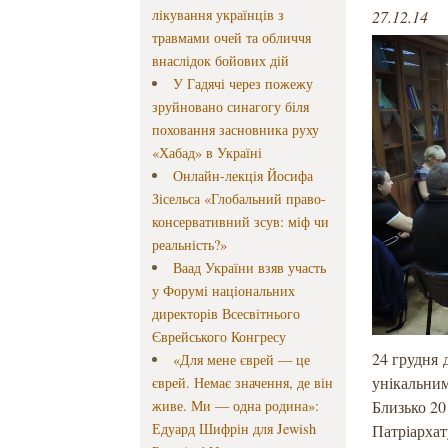
лікування українців з
27.12.14
травмами очей та обличчя
внаслідок бойових дій
У Гадячі через пожежу
зруйновано синагогу біля
поховання засновника руху
«Хабад» в Україні
Онлайн-лекція Йосифа
Зісельса «Глобальний право-
консервативний зсув: міф чи
реальність?»
Ваад України взяв участь
у Форумі національних
директорів Всесвітнього
Єврейського Конгресу
24 грудня 
«Для мене єврей — це
унікальним
єврей. Немає значення, де він
живе. Ми — одна родина»:
Близько 20
Едуард Шифрін для Jewish
Патріархат