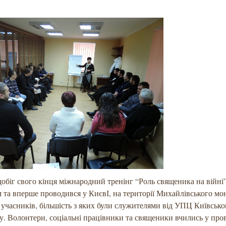
добіг свого кінця міжнародний тренінг “Роль священика на війні”
 та вперше проводився у КиєвІ, на території Михайлівського мо
 учасників, більшість з яких були служителями від УПЦ Київсько
у. Волонтери, соціальні працівники та священики вчились у про