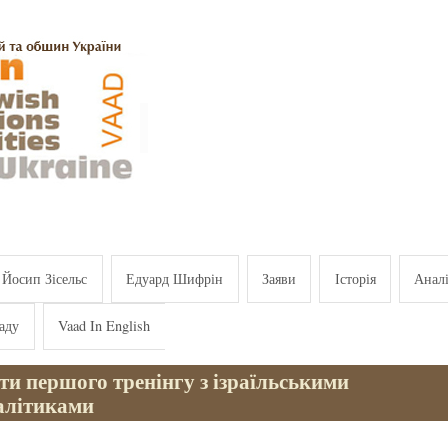
Йосип Зісельс
Едуард Шифрін
Заяви
Історія
Анал
аду
Vaad In English
ти першого тренінгу з ізраїльськими
алітиками