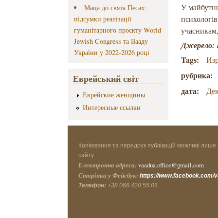
У майбутнь
Маца до свята Песах:
психологів
підсумки реалізації
гуманітарного проєкту World
учасникам,
Jewish Congress та Вааду
Джерело: h
України у 2022-2026 році
Tags:
Из
рубрика:
Еврейський світ
дата:
Дек
Еврейские женщины
Интересные ссылки
Копіювання та передрук публікацій можливі лише 
сайту.
Електронна адреса:
vaadua.office@gmail.com
Сторінка у Фейсбук:
https://www.facebook.com/
Телефон:
+38 066 420 55 06.