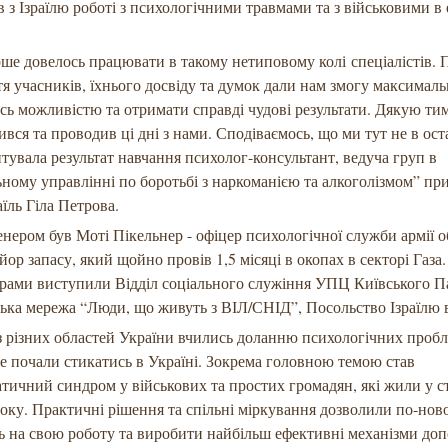
ів з Ізраїлю роботі з психологічними травмами та з військовими в
ше довелось працювати в такому нетиповому колі спеціалістів. 
тя учасників, їхнього досвіду та думок дали нам змогу максимал
сь можливістю та отримати справді чудові результати. Дякую тим
лився та проводив ці дні з нами. Сподіваємось, що ми тут не в ост
тувала результат навчання психолог-консультант, ведуча груп в
ному управлінні по боротьбі з наркоманією та алкоголізмом” при
аїль Гіла Петрова.
нером був Моті Пікельнер - офіцер психологічної служби армії 
йор запасу, який щойно провів 1,5 місяці в окопах в секторі Газа.
рами виступили Відділ соціального служіння УПЦ Київського Па
ька мережа “Люди, що живуть з ВІЛ/СНІД”, Посольство Ізраїлю в
 різних областей України вчились доланню психологічних пробл
 почали стикатись в Україні. Зокрема головною темою став
тичний синдром у військових та простих громадян, які жили у с
оку. Практичні рішення та спільні міркування дозволили по-нов
 на свою роботу та виробити найбільш ефективні механізми до