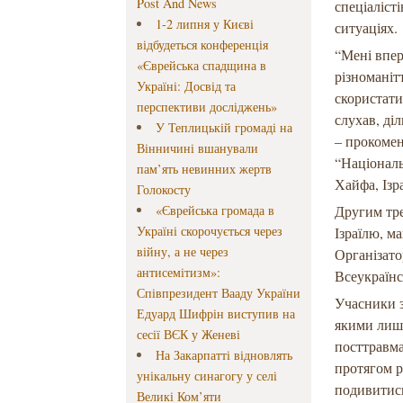
Post And News
спеціаліст
1-2 липня у Києві
ситуаціях.
відбудеться конференція
“Мені впер
«Єврейська спадщина в
різноманіт
Україні: Досвід та
скористати
перспективи досліджень»
слухав, ді
У Теплицькій громаді на
– прокомен
Вінничині вшанували
“Національ
пам’ять невинних жертв
Хайфа, Ізр
Голокосту
«Єврейська громада в
Другим тре
Україні скорочується через
Ізраїлю, ма
війну, а не через
Організато
антисемітизм»:
Всеукраїнс
Співпрезидент Вааду України
Учасники з
Едуард Шифрін виступив на
якими лише
сесії ВЄК у Женеві
посттравма
На Закарпатті відновлять
протягом р
унікальну синагогу у селі
подивитись
Великі Ком’яти