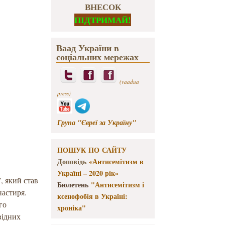
ВНЕСОК
ПІДТРИМАЙ!
Ваад України в
соціальних мережах
(vaadua
press)
Група "Євреї за Україну"
ПОШУК ПО САЙТУ
Доповідь
«Антисемітизм в
Україні – 2020 рік»
, який став
Бюлетень
"Антисемітизм і
настиря.
ксенофобія в Україні:
го
хроніка"
відних