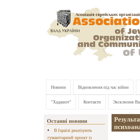
Перейти к основному содержанию
Новини
Відновлення під час війни
"Хадашот"
Контакти
Эксклюзив Ва
Результа
Останні новини
психоан
В Ізраїлі реалізують
гуманітарний проєкт із