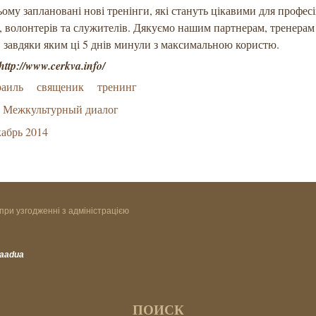
ому заплановані нові тренінги, які стануть цікавими для профес
, волонтерів та служителів. Дякуємо нашим партнерам, тренерам
 завдяки яким ці 5 днів минули з максимальною користю.
ttp://www.cerkva.info/
раиль
священик
тренинг
Межкультурный диалог
абрь 2014
при узгодженні з адміністрацією
vaadua
ПОИСК