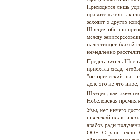
Приходится лишь уди
правительство так сп
заходит о других кон
Швеция обычно призы
между заинтересован
палестинцев (какой 
немедленно расстели
Представитель Швеци
приехала сюда, чтоб
"исторический шаг" с
деле это не что иное
Швеция, как известно 
Нобелевская премия 
Увы, нет ничего дос
шведской политичес
арабов ради получени
ООН. Страны-члены 
обладать здравым см