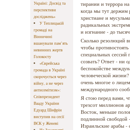
Україні: Досвід та
тирании и террора на
перспективи
когда мы тут держим 
досліджень»
христиане и мусульм
У Теплицькій
радикальных экстрем
громаді на
и изгнание - до тысяч
Вінничині
Сколько резолюций в
вшанували пам’ять
чтобы противостоять
невинних жертв
специальных сессий 
Голокосту
созвать? Ответ - ни о
«Єврейська
беспокойстве междун
громада в Україні
человеческой жизни? 
скорочується через
очень многое о лицем
війну, а не через
международного сооб
антисемітизм»:
Співпрезидент
Я стою перед вами, ч
Вааду України
трехсот миллионов а
Едуард Шифрін
Восток, меньше поло
виступив на сесії
подлинной свободой -
ВЄК у Женеві
Израильские арабы - 
На Закарпатті