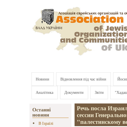
Перейти к основному содержанию
Новини
Відновлення під час війни
Йосип
Аналітика
Документи
Звіти
"Хада
Речь посла Израи
Останні
сессии Генеральн
новини
"палестинскому в
В Ізраїлі