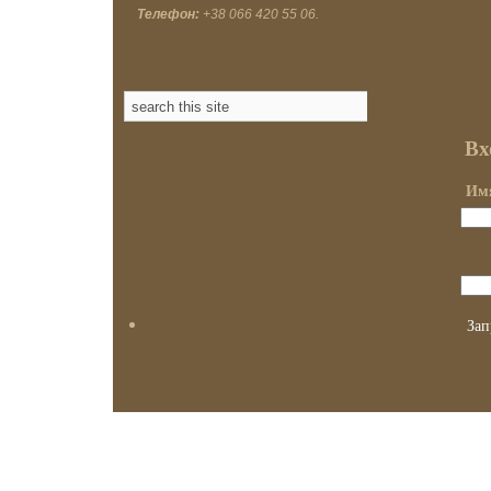
Телефон:
+38 066 420 55 06.
Вх
Имя
Зап