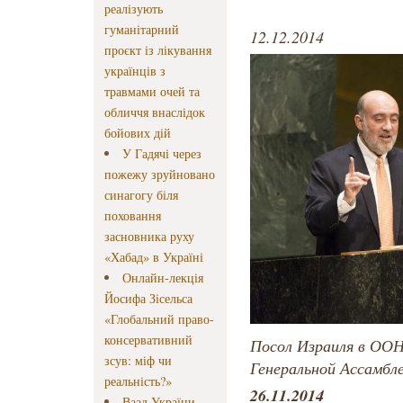
реалізують
гуманітарний
12.12.2014
проєкт із лікування
українців з
травмами очей та
обличчя внаслідок
бойових дій
У Гадячі через
пожежу зруйновано
синагогу біля
поховання
засновника руху
«Хабад» в Україні
Онлайн-лекція
Йосифа Зісельса
«Глобальний право-
консервативний
Посол Израиля в ООН
зсув: міф чи
Генеральной Ассамбл
реальність?»
26.11.2014
Ваад України