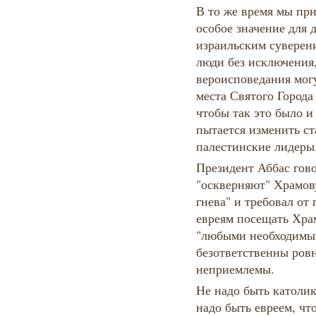
В то же время мы при
особое значение для 
израильским суверени
люди без исключения,
вероисповедания мог
места Святого Города
чтобы так это было и
пытается изменить ст
палестинские лидеры
Президент Аббас гово
"оскверняют" Храмов
гнева" и требовал от
евреям посещать Хра
"любыми необходимым
безответственны ровн
неприемлемы.
Не надо быть католи
надо быть евреем, чт