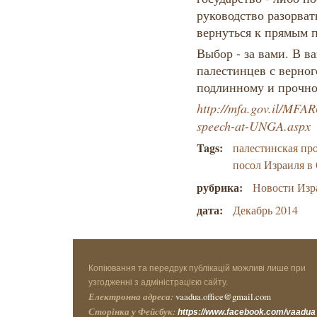
руководство разорват
вернуться к прямым 
Выбор - за вами. В в
палестинцев с верног
подлинному и прочно
http://mfa.gov.il/MF
speech-at-UNGA.aspx
Tags:
палестинская пр
посол Израиля 
рубрика:
Новости Изр
дата:
Декабрь 2014
Копіювання та передрук публікацій можливі лише при
узгодженні з адміністрацією сайту.
Електронна адреса:
vaadua.office@gmail.com
Сторінка у Фейсбук:
https://www.facebook.com/vaadua