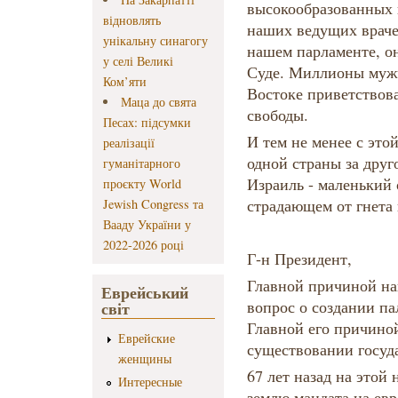
высокообразованных 
відновлять
наших ведущих врачей
унікальну синагогу
нашем парламенте, о
у селі Великі
Суде. Миллионы муж
Ком’яти
Востоке приветствов
Маца до свята
свободы.
Песах: підсумки
И тем не менее с это
реалізації
одной страны за друг
гуманітарного
Израиль - маленький 
проєкту World
страдающем от гнета 
Jewish Congress та
Вааду України у
2022-2026 році
Г-н Президент,
Главной причиной на
Еврейський
вопрос о создании па
світ
Главной его причиной
Еврейские
существовании госуда
женщины
67 лет назад на этой
Интересные
землю мандата на евр