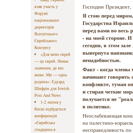
Господин Президент,
взяв участь у
Форумі
Я стою перед миром
національних
Государства Израиль
директорів
перед вами во весь р
Всесвітнього
- на моей стороне. И 
Єврейського
сегодня, в этом зале
Конгресу
вывернута наизнанку
«Для мене єврей
ненадобностью.
— це єврей. Немає
значення, де він
Факт - когда члены
живе. Ми — одна
начинают говорить 
родина»: Едуард
конфликте, туман оп
Шифрін для Jewish
и стирая четкие мор
Post And News
получается не "реал
1-2 липня у
в политике.
Києві відбудеться
Неослабевающая конц
конференція
на палестино-израил
«Єврейська
несправедливость по
спадщина в