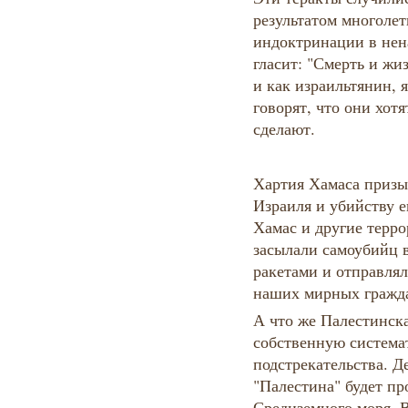
результатом многолет
индоктринации в нен
гласит: "Смерть и жиз
и как израильтянин, я
говорят, что они хотя
сделают.
Хартия Хамаса призы
Израиля и убийству е
Хамас и другие терр
засылали самоубийц в
ракетами и отправля
наших мирных гражд
А что же Палестинск
собственную систем
подстрекательства. Д
"Палестина" будет пр
Средиземного моря. В