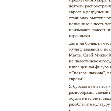
деятели распространя
евреев в разрушении 
стадионах выступают
названные в честь те
призывают палестинц
израильтян.
Дети на большей част
мультфильмами о по
Маусе. Свой Микки Ма
на палестинском гос
извращенная фигура 
с "поясом шахида", в
евреям!"
Я бросаю вам вызов - 
разнообразия сделайт
осудите насилие, зак
разоблачите культуру