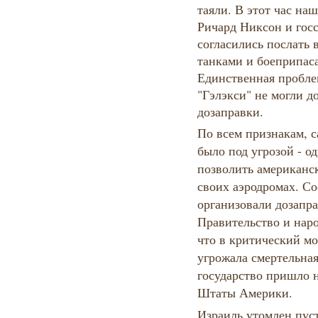
таяли. В этот час н
Ричард Никсон и гос
согласились послать 
танками и боеприпас
Единственная проблем
"Гэлэкси" не могли д
дозаправки.
По всем признакам, 
было под угрозой - о
позволить американс
своих аэродромах. С
организовали дозапра
Правительство и наро
что в критический мо
угрожала смертельная
государство пришло 
Штаты Америки.
Израиль утомлен пус