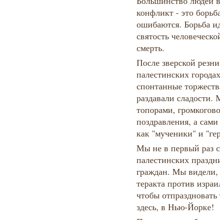
Большинство людей ве
конфликт - это борьб
ошибаются. Борьба ид
святость человеческо
смерть.
После зверской резни
палестинских городах
спонтанные торжеств
раздавали сладости.
топорами, громкогово
поздравления, а сам
как "мученики" и "ге
Мы не в первый раз 
палестинских праздн
граждан. Мы видели, 
теракта против изра
чтобы отпраздновать 
здесь, в Нью-Йорке!