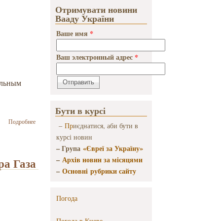
приватний проект
Отримувати новини
«Бабин Яр»
Вааду України
Ваше имя
*
Ваш электронный адрес
*
альным
Бути в курсі
о В конце
Подробнее
–
Пр
иєднатися, аби бути в
авуста
курсі новин
ожидается
визит
– Група
«Євреї за Україну»
премьер-
–
Архів новин за місяцями
ра Газа
министра
–
Основні рубрики сайту
Израиля в
Украину
Погода
Погода в
Киеве