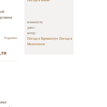
кой
 должны
влажность:
давл.:
ветер:
о Ваад
Подробнее
Погода в Кременчуге
Погода в
Украины
Мелитополе
выразил
солидарность
для
с народом
Израиля в
связи с
обстрелами с
территории
сектора Газа
ржке