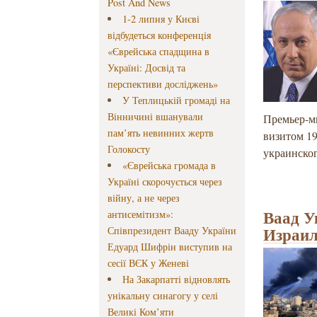
Post And News
1-2 липня у Києві
відбудеться конференція
«Єврейська спадщина в
Україні: Досвід та
перспективи досліджень»
У Теплицькій громаді на
Вінничині вшанували
Премьер-м
пам’ять невинних жертв
визитом 19
Голокосту
украинског
«Єврейська громада в
Україні скорочується через
війну, а не через
Ваад У
антисемітизм»:
Израил
Співпрезидент Вааду України
Едуард Шифрін виступив на
сесії ВЄК у Женеві
На Закарпатті відновлять
унікальну синагогу у селі
Великі Ком’яти