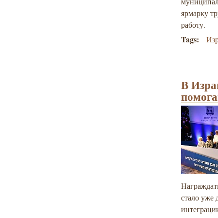
муниципали
ярмарку тр
работу.
Tags:
Из
В Изра
помога
Награждат
стало уже 
интеграци