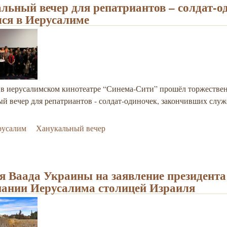
льный вечер для репатриантов – солдат-о
лся в Иерусалиме
я в иерусалимском кинотеатре “Синема-Сити” прошёл торжеств
й вечер для репатриантов - солдат-одиночек, закончивших служ
русалим
Ханукальный вечер
я Ваада Украины на заявление президен
нании Иерусалима столицей Израиля