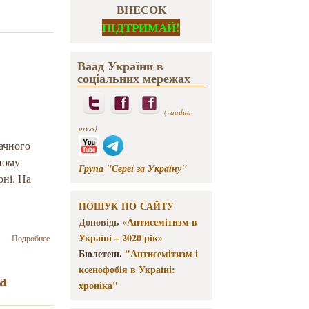
ВНЕСОК
ПІДТРИМАЙ!
Ваад України в
соціальних мережах
(vaadua
press)
начного
ному
Група "Євреї за Україну"
оні. На
ПОШУК ПО САЙТУ
Доповідь
«Антисемітизм в
о
Україні – 2020 рік»
Подробнее
«Євросолідарність»
Бюлетень
"Антисемітизм і
ініціює громадські
ксенофобія в Україні:
слухання щодо
ра
хроніка"
передачі земельних
ділянок під