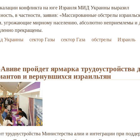
эскалации конфликта на юге Израиля МИД Украины выразил
ность, в частности, заявив: «Массированные обстрелы израильс
и, угрожающие мирному населению, абсолютно неприемлемы и
дленно прекращены.
ад Украины
сектор Газы
сектор Газа
обстрелы
Израиль
-Авиве пройдет ярмарка трудоустройства 
иантов и вернувшихся израильтян
нт трудоустройства Министерства алии и интеграции при подде