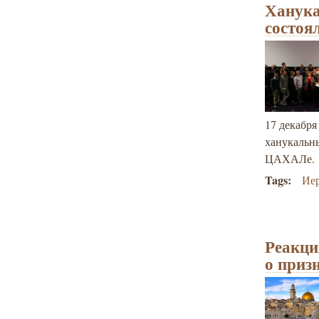
Ханука
состоя
17 декабр
ханукальны
ЦАХАЛе.
Tags:
Ие
Реакци
о приз