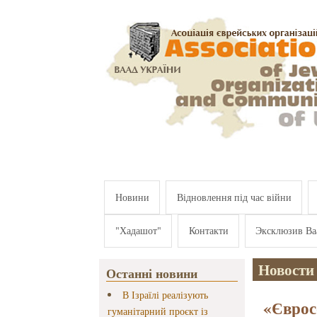
Перейти к основному содержанию
Новини
Відновлення під час війни
"Хадашот"
Контакти
Эксклюзив Ва
Новости
Останні новини
В Ізраїлі реалізують
«Єврос
гуманітарний проєкт із