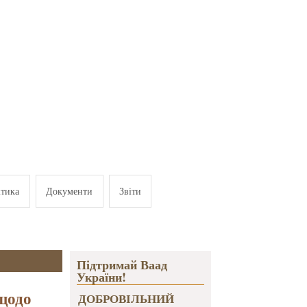
ітика
Документи
Звіти
Підтримай Ваад
України!
 щодо
ДОБРОВІЛЬНИЙ