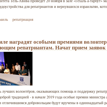
тета Тель-Авива проведёт 20 ноября в зале «Гехаль а-тарбут» 
удоустройства для репатриантов и вернувшихся израильтян, кот
раиль
репатриация
иле наградят особыми премиями волонтер
ющим репатриантам. Начат прием заявок
ь лучших волонтёров, оказывающих помощь и поддержку репатр
доброй традицией - в начале 2019 года особые премии министра 
и отличившимся добровольцам будут вручены в одиннадцатый ра