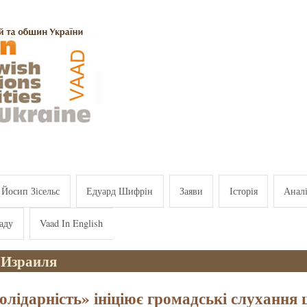
Йосип Зісельс
Едуард Шифрін
Заяви
Історія
Анал
аду
Vaad In English
 Израиля
олідарність» ініціює громадські слухання