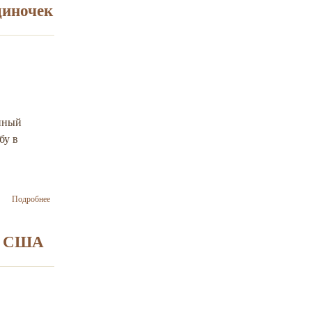
представлены
диночек
рекомендации
по улучшению
положения
репатриантов-
пенсионеров
енный
бу в
о
Подробнее
Ханукальный
вечер для
репатриантов
та США
– солдат-
одиночек
состоялся в
Иерусалиме