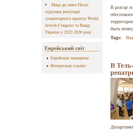
Маца до свята Песах:
В разгар 
підсумки реалізації
обеспокоен
гуманітарного проєкту World
территори
Jewish Congress та Вааду
быть неме
України у 2022-2026 році
Tags:
Ва
Еврейський світ
Еврейские женщины
В Тель
Интересные ссылки
репатр
Департаме