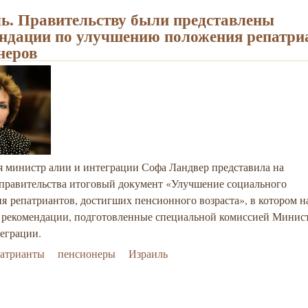
ь. Правительству были представлены
ндации по улучшению положения репатри
неров
я министр алии и интеграции Софа Ландвер представила на
 правительства итоговый документ «Улучшение социального
я репатриантов, достигших пенсионного возраста», в котором 
 рекомендации, подготовленные специальной комиссией Минис
еграции.
патрианты
пенсионеры
Израиль