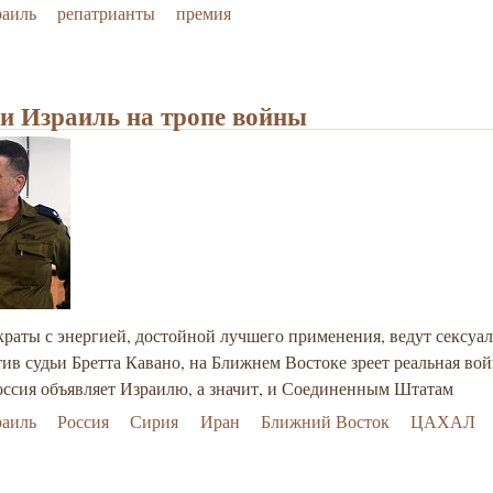
раиль
репатрианты
премия
 и Израиль на тропе войны
краты с энергией, достойной лучшего применения, ведут сексуа
ив судьи Бретта Кавано, на Ближнем Востоке зреет реальная вой
оссия объявляет Израилю, а значит, и Соединенным Штатам
раиль
Россия
Сирия
Иран
Ближний Восток
ЦАХАЛ