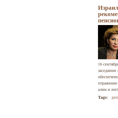
Израил
рекоме
пенсио
16 сентябр
заседании
обеспечени
отражение
алии и инт
Tags:
ре