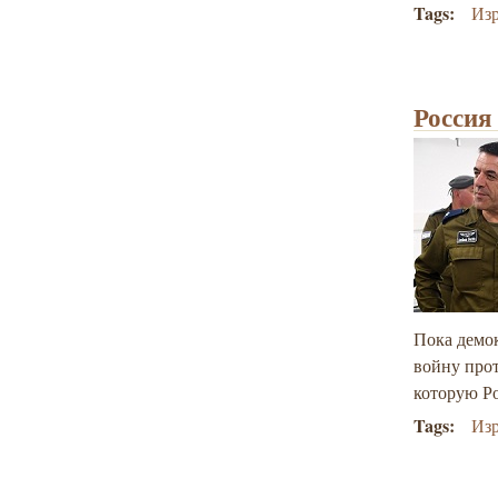
Tags:
Из
Россия
Пока демо
войну прот
которую Р
Tags:
Из