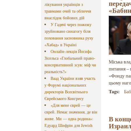
переда
лікування українців з
«Бабин
травмами очей та обличчя
внаслідок бойових дій
У Гадячі через пожежу
зруйновано синагогу біля
поховання засновника руху
«Хабад» в Україні
Онлайн-лекція Йосифа
Зісельса «Глобальний право-
Міська вла
консервативний зсув: міф чи
питання – 
реальність?»
«Фонду пам
Ваад України взяв участь
цьому наго
у Форумі національних
Tags:
Ба
директорів Всесвітнього
Єврейського Конгресу
«Для мене єврей — це
єврей. Немає значення, де він
В конц
живе. Ми — одна родина»:
Израил
Едуард Шифрін для Jewish