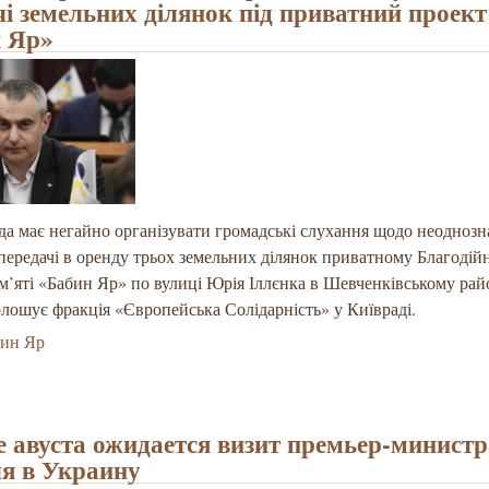
чі земельних ділянок під приватний проект
 Яр»
да має негайно організувати громадські слухання щодо неодноз
передачі в оренду трьох земельних ділянок приватному Благодій
’яті «Бабин Яр» по вулиці Юрія Іллєнка в Шевченківському рай
лошує фракція «Європейська Солідарність» у Київраді.
бин Яр
е авуста ожидается визит премьер-минист
я в Украину