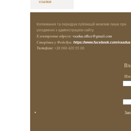
ссылки
Копіювання та передрук публікацій можливі лише при
узгодженні з адміністрацією сайту.
Електронна адреса:
vaadua.office@gmail.com
Сторінка у Фейсбук:
https://www.facebook.com/vaadua
Телефон:
+38 066 420 55 06.
Вх
Имя
Зап