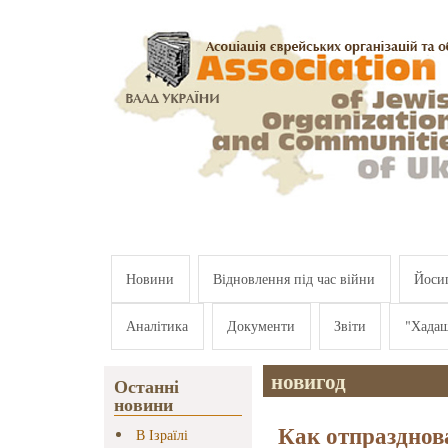
Перейти к основному содержанию
Новини
Відновлення під час війни
Йосип
Аналітика
Документи
Звіти
"Хада
новигод
Останні
новини
Как отпразднов
В Ізраїлі