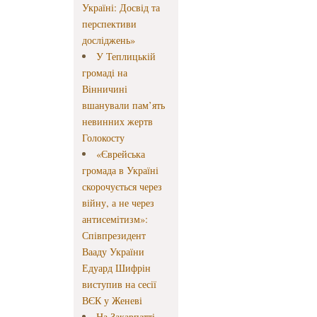
Україні: Досвід та
перспективи
досліджень»
У Теплицькій
громаді на
Вінничині
вшанували пам’ять
невинних жертв
Голокосту
«Єврейська
громада в Україні
скорочується через
війну, а не через
антисемітизм»:
Співпрезидент
Вааду України
Едуард Шифрін
виступив на сесії
ВЄК у Женеві
На Закарпатті