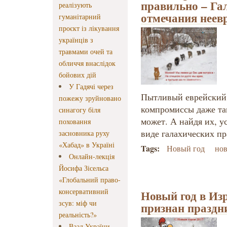
правильно – Га
реалізують
отмечания неев
гуманітарний
проєкт із лікування
українців з
травмами очей та
обличчя внаслідок
бойових дій
У Гадячі через
Пытливый еврейский 
пожежу зруйновано
компромиссы даже там
синагогу біля
может. А найдя их, у
поховання
виде галахических пр
засновника руху
«Хабад» в Україні
Tags:
Новый год
но
Онлайн-лекція
Йосифа Зісельса
«Глобальний право-
консервативний
Новый год в Из
зсув: міф чи
признан праздн
реальність?»
Ваад України