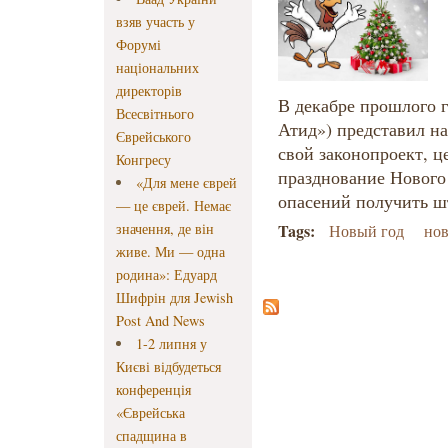
взяв участь у
Форумі
національних
директорів
В декабре прошлого 
Всесвітнього
Атид») представил н
Єврейського
свой законопроект, ц
Конгресу
празднование Нового 
«Для мене єврей
опасений получить 
— це єврей. Немає
значення, де він
Tags:
Новый год
но
живе. Ми — одна
родина»: Едуард
Шифрін для Jewish
Post And News
1-2 липня у
Києві відбудеться
конференція
«Єврейська
спадщина в