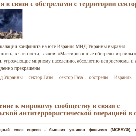
я в связи с обстрелами с территории секто
эскалации конфликта на юге Израиля МИД Украины выразил
ность, в частности, заявив: «Массированные обстрелы израильс
и, угрожающие мирному населению, абсолютно неприемлемы и
дленно прекращены.
ад Украины
сектор Газы
сектор Газа
обстрелы
Израиль
ние к мировому сообществу в связи с
ьской антитеррористической операцией в 
одный союз евреев - бывших узников фашизма (МСЕБУФ)
, 