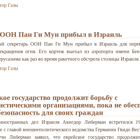
тор Газы
 ООН Пан Ги Мун прибыл в Израиль
ый секретарь ООН Пан Ги Мун прибыл в Израиль для пере
екращения огня. Его кортеж выехал из аэропорта имени Бен
русалима как раз во время ракетного обстрела столицы Израиля.
тор Газы
кое государство продолжит борьбу с
истическими организациями, пока не обес
безопасность для своих граждан
иностранных дел Израиля Авигдор Либерман встретился 1
е с главой внешнеполитического ведомства Германии Гвидо Вес
ечи Либерман заявил, что еврейское государство продолжи