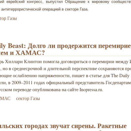
кий еврейский конгресс, выпустил Обращение к мировому сообществ
 антитеррористической операцией в секторе Газа.
тор Газы
ily Beast: Долго ли продержится перемири
лем и ХАМАС?
арь Хиллари Клинтон помогла договориться о перемирии между 
, но в среднесрочной и длительной перспекти
ве сохраняются пр
ющие ослаблению напряженности, пишет в статье для The Daily 
ули, в 2009–2011 годах официальный представитель Госдепарта
усском переводе опубликована на сайте Inopressa.ru.
АМАС
сектор Газы
ильских городах звучат сирены. Ракетные