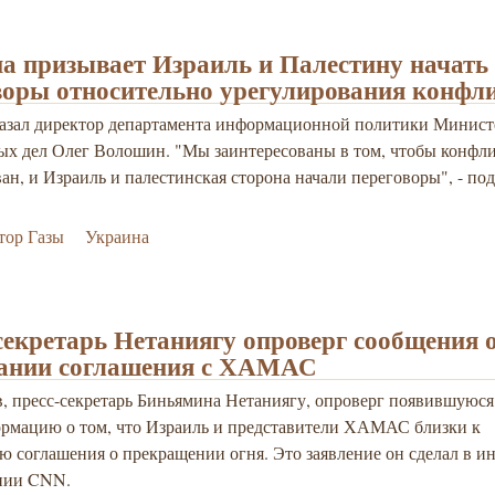
а призывает Израиль и Палестину начать
воры относительно урегулирования конфл
казал директор департамента информационной политики Минист
ых дел Олег Волошин. "Мы заинтересованы в том, чтобы конфл
ан, и Израиль и палестинская сторона начали переговоры", - по
тор Газы
Украина
секретарь Нетаниягу опроверг сообщения 
ании соглашения с ХАМАС
, пресс-сек
ретарь Биньямина Нетаниягу, опроверг появившуюся
мацию о том, что Израиль и представители ХАМАС близки к
 соглашения о прекращении огня. Это заявление он сделал в и
нии CNN.