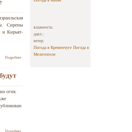
е
между
Израилем и
ХАМАС?
зраильская
зы. Сирены
влажность:
 и Кирьят-
давл.:
ветер:
Погода в Кременчуге
Погода в
Мелитополе
о В
Подробнее
израильских
городах
звучат
будут
сирены.
Ракетные
обстрелы
ии огня.
продолжаются
кже
несмотря на
объявленное
публикован
перемирие
о
Подробнее