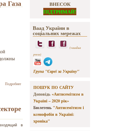
ра Газа
ВНЕСОК
ПІДТРИМАЙ!
Ваад України в
соціальних мережах
(vaadua
кой
press)
 должны
Група "Євреї за Україну"
о Ваад
Подробнее
ПОШУК ПО САЙТУ
Украины
выразил
Доповідь
«Антисемітизм в
солидарность
Україні – 2020 рік»
с народом
секторе
Бюлетень
"Антисемітизм і
Израиля в
ксенофобія в Україні:
связи с
обстрелами с
хроніка"
территории
входящий в
сектора Газа