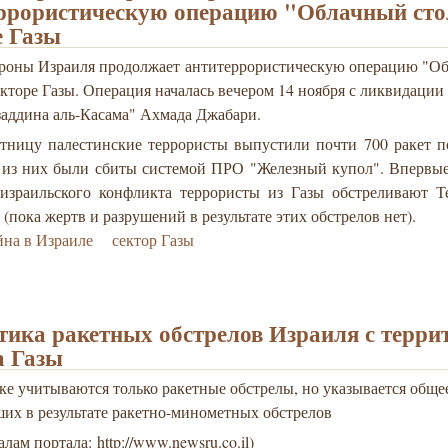
ррористическую операцию "Облачный сто
е Газы
роны Израиля продолжает антитеррористическую операцию "О
екторе Газы. Операция началась вечером 14 ноября с ликвидации
заддина аль-Касама" Ахмада Джабари.
ятницу палестинские террористы выпустили почти 700 ракет п
 из них были сбиты системой ПРО "Железный купол". Впервые
-израильского конфликта террористы из Газы обстреливают Т
(пока жертв и разрушений в результате этих обстрелов нет).
на в Израиле
сектор Газы
тика ракетных обстрелов Израиля с терри
а Газы
ке учитываются только ракетные обстрелы, но указывается обще
их в результате ракетно-минометных обстрелов
алам портала: http://www.newsru.co.il)