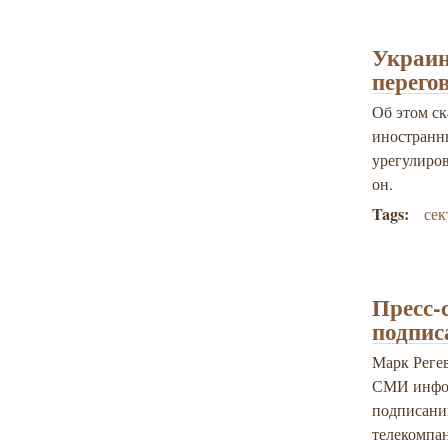
Украин
перего
Об этом с
иностранн
урегулиров
он.
Tags:
сек
Пресс-
подпис
Марк Регев
СМИ инфор
подписанию
телекомпа