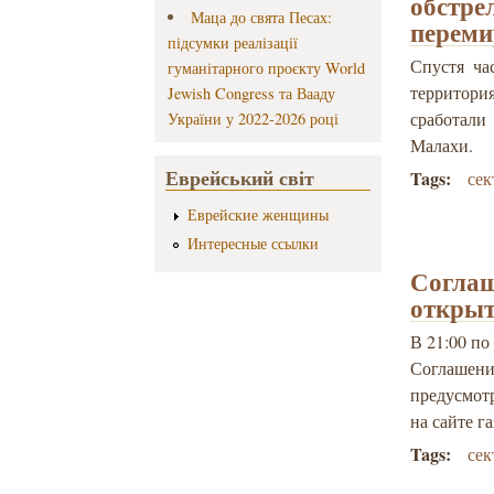
обстре
Маца до свята Песах:
переми
підсумки реалізації
Спустя ча
гуманітарного проєкту World
территор
Jewish Congress та Вааду
сработали
України у 2022-2026 році
Малахи.
Еврейський світ
Tags:
сек
Еврейские женщины
Интересные ссылки
Соглаш
открыт
В 21:00 по
Соглашени
предусмот
на сайте г
Tags:
сек