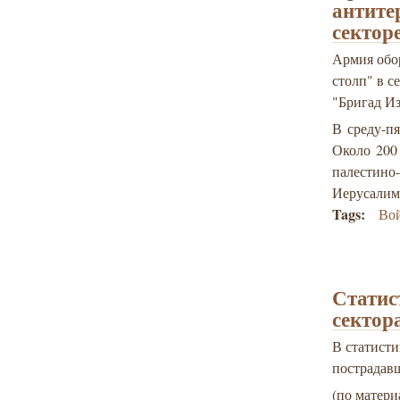
антите
сектор
Армия обо
столп" в с
"Бригад И
В среду-п
Около 200
палестино
Иерусалим 
Tags:
Вой
Статис
сектор
В статисти
пострадавш
(по матери