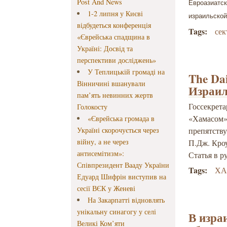
Post And News
Евроазиатс
1-2 липня у Києві
израильской
відбудеться конференція
Tags:
сек
«Єврейська спадщина в
Україні: Досвід та
перспективи досліджень»
У Теплицькій громаді на
The Da
Вінничині вшанували
Израи
пам’ять невинних жертв
Госсекрет
Голокосту
«Хамасом»
«Єврейська громада в
Україні скорочується через
препятству
війну, а не через
П.Дж. Кро
антисемітизм»:
Статья в р
Співпрезидент Вааду України
Tags:
Х
Едуард Шифрін виступив на
сесії ВЄК у Женеві
На Закарпатті відновлять
унікальну синагогу у селі
В изра
Великі Ком’яти