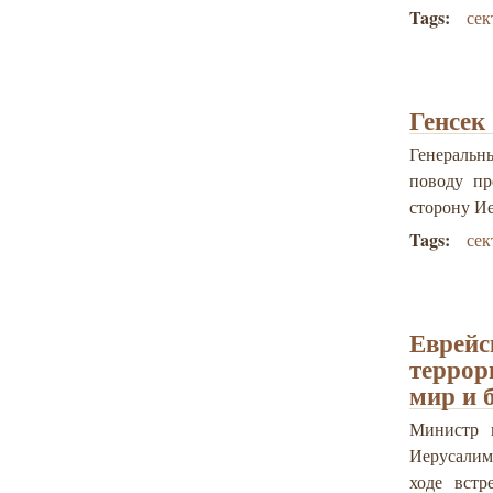
Tags:
сек
Генсек
Генеральн
поводу пр
сторону Ие
Tags:
сек
Еврейс
террор
мир и 
Министр 
Иерусалим
ходе встр