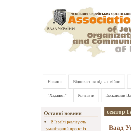
Перейти к основному содержанию
Новини
Відновлення під час війни
"Хадашот"
Контакти
Эксклюзив Ва
сектор 
Останні новини
В Ізраїлі реалізують
Ваад У
гуманітарний проєкт із