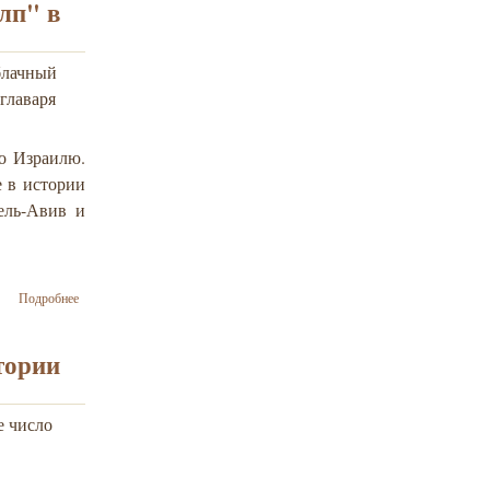
лп" в
посадочный
коридоры для
самолетов
блачный
гражданских
авиакомпаний
 главаря
в районе
аэропорта
имени Бен-
о Израилю.
Гуриона
 в истории
(Израиль)
ель-Авив и
о Армия обороны
Подробнее
Израиля продолжает
антитеррористическую
операцию "Облачный
тории
столп" в секторе Газы
е число