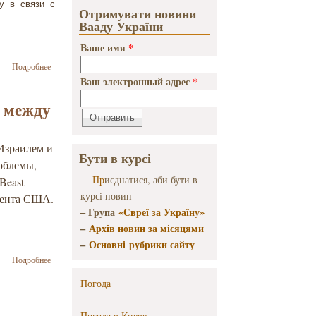
у в связи с
Отримувати новини
Вааду України
Ваше имя
*
о Обращение к
Подробнее
мировому
Ваш электронный адрес
*
сообществу в связи с
израильской
е между
антитеррористической
операцией в секторе
Газа
Израилем и
Бути в курсі
облемы,
–
Пр
иєднатися, аби бути в
Beast
курсі новин
мента США.
– Група
«Євреї за Україну»
–
Архів новин за місяцями
–
Основні рубрики сайту
о The Daily
Подробнее
Beast: Долго
Погода
ли
продержится
перемирие
Погода в
Киеве