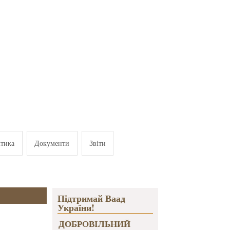
ітика
Документи
Звіти
Підтримай Ваад
України!
ДОБРОВІЛЬНИЙ