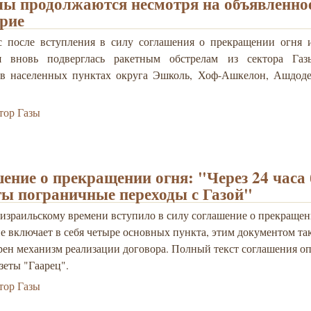
лы продолжаются несмотря на объявленно
рие
с после вступления в силу соглашения о прекращении огня и
ия вновь подверглась ракетным обстрелам из сектора Га
 в населенных пунктах округа Эшколь, Хоф-Ашкелон, Ашдоде
тор Газы
ение о прекращении огня: "Через 24 часа 
ы пограничные переходы с Газой"
 израильскому времени вступило в силу соглашение о прекращен
е включает в себя четыре основных пункта, этим документом та
рен механизм реализации договора. Полный текст соглашения о
азеты "Гаарец".
тор Газы