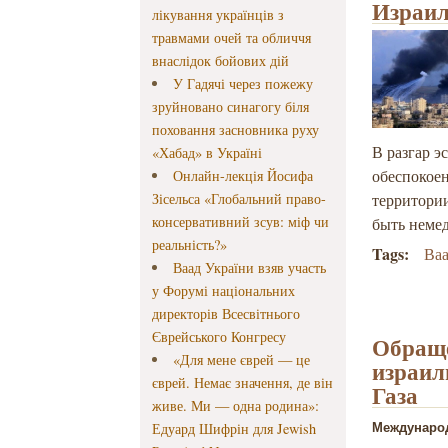
Израил
лікування українців з
травмами очей та обличчя
внаслідок бойових дій
У Гадячі через пожежу
зруйновано синагогу біля
поховання засновника руху
В разгар 
«Хабад» в Україні
обеспокоен
Онлайн-лекція Йосифа
Зісельса «Глобальний право-
территори
консервативний зсув: міф чи
быть неме
реальність?»
Tags:
Ва
Ваад України взяв участь
у Форумі національних
директорів Всесвітнього
Єврейського Конгресу
Обраще
«Для мене єврей — це
израил
єврей. Немає значення, де він
Газа
живе. Ми — одна родина»:
Едуард Шифрін для Jewish
Междунар