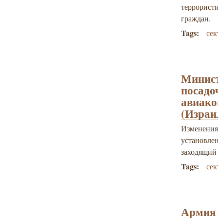
террорист
граждан.
Tags:
сек
Минист
посадо
авиако
(Израи
Изменения
установл
заходящий 
Tags:
сек
Армия 