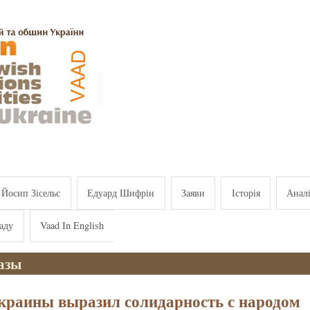
Йосип Зісельс
Едуард Шифрін
Заяви
Історія
Анал
аду
Vaad In English
Газы
краины выразил солидарность с народом