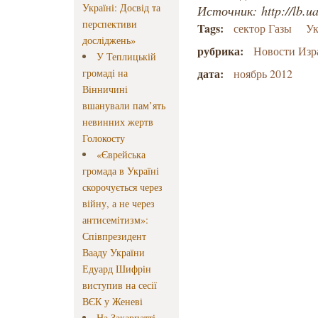
Україні: Досвід та
Источник: http://lb.u
перспективи
Tags:
сектор Газы
Ук
досліджень»
рубрика:
Новости Изр
У Теплицькій
дата:
громаді на
ноябрь 2012
Вінничині
вшанували пам’ять
невинних жертв
Голокосту
«Єврейська
громада в Україні
скорочується через
війну, а не через
антисемітизм»:
Співпрезидент
Вааду України
Едуард Шифрін
виступив на сесії
ВЄК у Женеві
На Закарпатті