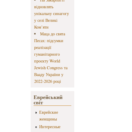
відновлять
унікальну синагогу
у селі Великі
Ком’яти
Маца до свята
Песах: підсумки
реалізації
гуманітарного
проєкту World
Jewish Congress та
Вааду України у
2022-2026 році
Еврейський
світ
Еврейские
женщины
Интересные