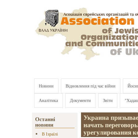
Перейти к основному содержанию
Новини
Відновлення під час війни
Йосип
Аналітика
Документи
Звіти
"Хада
Украина призывае
Останні
начать переговор
новини
урегулирования 
В Ізраїлі