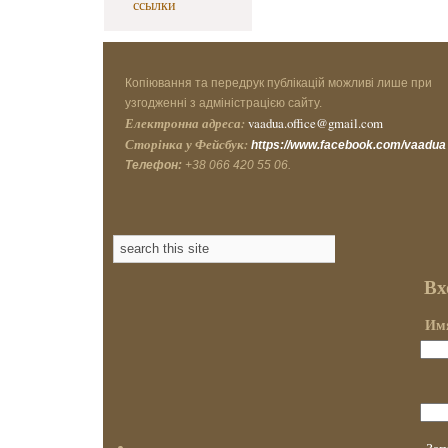
ссылки
Копіювання та передрук публікацій можливі лише при
узгодженні з адміністрацією сайту.
Електронна адреса:
vaadua.office@gmail.com
Сторінка у Фейсбук:
https://www.facebook.com/vaadua
Телефон:
+38 066 420 55 06.
Вх
Имя