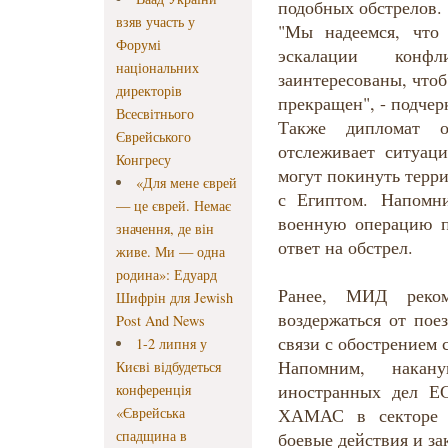
подобных обстрелов.
взяв участь у
"Мы надеемся, что
Форумі
эскалации кон
національних
заинтересованы, что
директорів
прекращен", - подче
Всесвітнього
Также дипломат 
Єврейського
отслеживает ситуац
Конгресу
могут покинуть терр
«Для мене єврей
с Египтом. Напомн
— це єврей. Немає
военную операцию п
значення, де він
ответ на обстрел.
живе. Ми — одна
родина»: Едуард
Ранее, МИД реком
Шифрін для Jewish
воздержаться от пое
Post And News
связи с обострением 
1-2 липня у
Напомним, накан
Києві відбудеться
иностранных дел Е
конференція
«Єврейська
ХАМАС в секторе Г
спадщина в
боевые действия и за