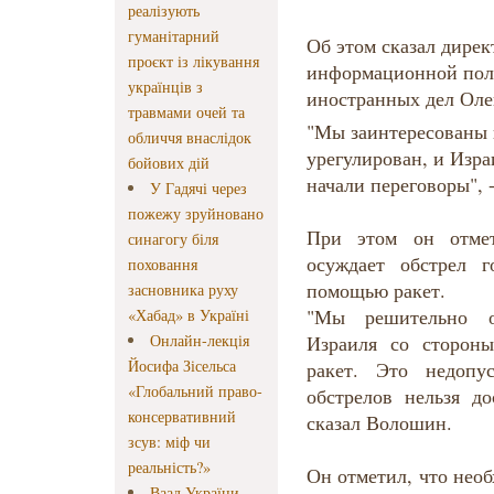
реалізують
гуманітарний
Об этом сказал дирек
проєкт із лікування
информационной пол
українців з
иностранных дел Оле
травмами очей та
"Мы заинтересованы 
обличчя внаслідок
урегулирован, и Изра
бойових дій
начали переговоры", 
У Гадячі через
пожежу зруйновано
При этом он отмет
синагогу біля
осуждает обстрел 
поховання
помощью ракет.
засновника руху
"Мы решительно о
«Хабад» в Україні
Онлайн-лекція
Израиля со сторон
Йосифа Зісельса
ракет. Это недопу
«Глобальний право-
обстрелов нельзя до
консервативний
сказал Волошин.
зсув: міф чи
реальність?»
Он отметил, что нео
Ваад України