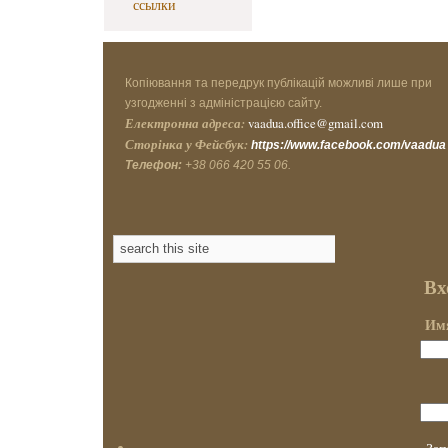
ссылки
Копіювання та передрук публікацій можливі лише при
узгодженні з адміністрацією сайту.
Електронна адреса:
vaadua.office@gmail.com
Сторінка у Фейсбук:
https://www.facebook.com/vaadua
Телефон:
+38 066 420 55 06.
Вх
Имя