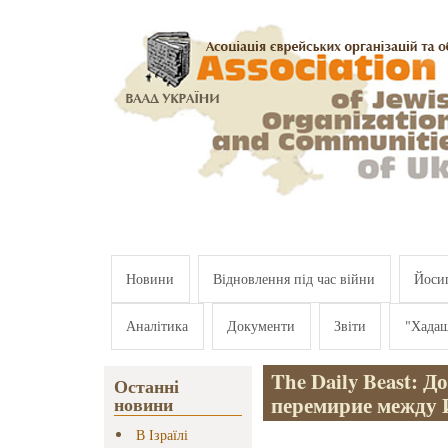
Перейти к основному содержанию
Новини
Відновлення під час війни
Йосип
Аналітика
Документи
Звіти
"Хада
The Daily Beast: 
Останні
перемирие между
новини
В Ізраїлі