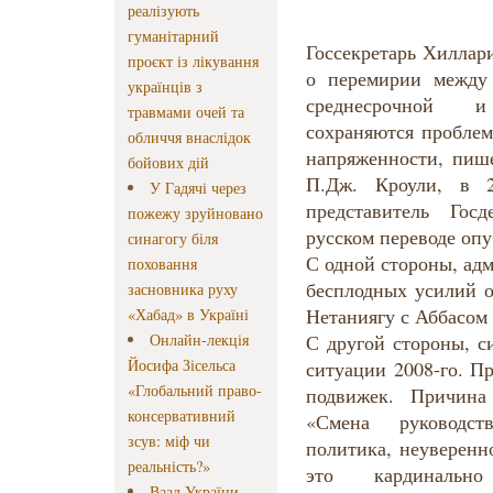
реалізують
гуманітарний
Госсекретарь Хиллар
проєкт із лікування
о перемирии между
українців з
среднесрочной и
травмами очей та
сохраняются пробле
обличчя внаслідок
напряженности, пише
бойових дій
П.Дж. Кроули, в 2
У Гадячі через
представитель Гос
пожежу зруйновано
русском переводе опу
синагогу біля
С одной стороны, ад
поховання
бесплодных усилий о
засновника руху
Нетаниягу с Аббасом
«Хабад» в Україні
Онлайн-лекція
С другой стороны, с
Йосифа Зісельса
ситуации 2008-го. П
«Глобальний право-
подвижек. Причина
консервативний
«Смена руководств
зсув: міф чи
политика, неуверенн
реальність?»
это кардинально
Ваад України