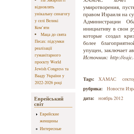
умиротворения, пуст
відновлять
правом Израиля на с
унікальну синагогу
у селі Великі
Администрации Об
Ком’яти
инициативу в свои р
Маца до свята
которые создал кри
Песах: підсумки
более благоприятн
реалізації
упущен, заключает а
гуманітарного
Источник: http://eajc
проєкту World
Jewish Congress та
Вааду України у
Tags:
ХАМАС
секто
2022-2026 році
рубрика:
Новости Изр
Еврейський
дата:
ноябрь 2012
світ
Еврейские
женщины
Интересные