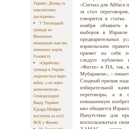
Україні: Досвід та
«Сигнал для Аббаса п
перспективи
за стол переговоров
досліджень»
говорится в статье.
У Теплицькій
ноября объявить 
громаді на
выборов в Израиле
Вінничині
предварительных у
вшанували пам’ять
израильским прави
невинних жертв
примет на себя по
Голокосту
следует публично 
«Єврейська
«Фатхе» и ПА, так, 
громада в Україні
Мубараком», – пишет
скорочується через
Сходный призыв надо
війну, а не через
избирательной кам
антисемітизм»:
переговоры, а в с
Співпрезидент
повышенную изобрета
Вааду України
кво обходится Израи
Едуард Шифрін
Напутствие для пр
виступив на сесії
воспользоваться св
ВЄК у Женеві
ХАМАС хочет у
На Закарпатті