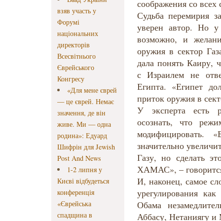
соображения со всех 
взяв участь у
Судьба перемирия за
Форумі
уверен автор. Но у
національних
возможно, и желани
директорів
оружия в сектор Газ
Всесвітнього
дала понять Каиру,
Єврейського
с Израилем не отв
Конгресу
Египта. «Египет до
«Для мене єврей
приток оружия в сект
— це єврей. Немає
У эксперта есть р
значення, де він
осознать, что реж
живе. Ми — одна
модифицировать. «
родина»: Едуард
значительно увеличи
Шифрін для Jewish
Газу, но сделать эт
Post And News
ХАМАС», – говорится
1-2 липня у
И, наконец, самое с
Києві відбудеться
урегулирования как 
конференція
«Єврейська
Обама незамедлител
спадщина в
Аббасу, Нетаниягу и 