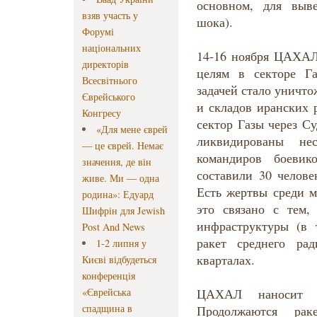
основном, для выв
взяв участь у
шока).
Форумі
національних
14-16 ноября ЦАХАЛ 
директорів
целям в секторе Г
Всесвітнього
задачей стало уничт
Єврейського
и складов иранских 
Конгресу
сектор Газы через С
«Для мене єврей
ликвидированы не
— це єврей. Немає
командиров боеви
значення, де він
составили 30 челове
живе. Ми — одна
Есть жертвы среди м
родина»: Едуард
это связано с тем,
Шифрін для Jewish
инфраструктуры (в 
Post And News
ракет среднего ра
1-2 липня у
кварталах.
Києві відбудеться
конференція
«Єврейська
ЦАХАЛ наносит 
спадщина в
Продолжаются рак