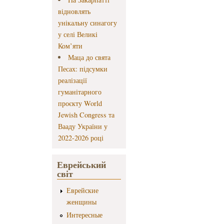
відновлять
унікальну синагогу
у селі Великі
Ком’яти
Маца до свята
Песах: підсумки
реалізації
гуманітарного
проєкту World
Jewish Congress та
Вааду України у
2022-2026 році
Еврейський
світ
Еврейские
женщины
Интересные