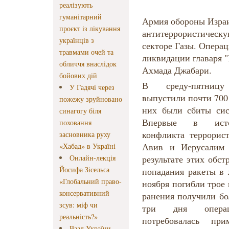
реалізують
гуманітарний
Армия обороны Изра
проєкт із лікування
антитеррористическу
українців з
секторе Газы. Операц
травмами очей та
ликвидации главаря "
обличчя внаслідок
Ахмада Джабари.
бойових дій
В среду-пятницу
У Гадячі через
выпустили почти 700
пожежу зруйновано
них были сбиты си
синагогу біля
Впервые в истор
поховання
конфликта террорис
засновника руху
Авив и Иерусалим 
«Хабад» в Україні
Онлайн-лекція
результате этих обст
Йосифа Зісельса
попадания ракеты в
«Глобальний право-
ноября погибли трое
консервативний
ранения получили бо
зсув: міф чи
три дня опера
реальність?»
потребовалась пр
Ваад України