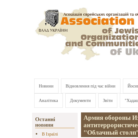
Перейти к основному содержанию
Новини
Відновлення під час війни
Йосип
Аналітика
Документи
Звіти
"Хада
Армия обороны И
Останні
антитеррористич
новини
"Облачный столп"
В Ізраїлі