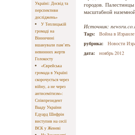
Україні: Досвід та
городов. Палестинцы
перспективи
масштабной наземной
досліджень»
У Теплицькій
Источник: newsru.co.i
громаді на
Tags:
Война в Израиле
Вінничині
рубрика:
Новости Изр
вшанували пам’ять
невинних жертв
дата:
ноябрь 2012
Голокосту
«Єврейська
громада в Україні
скорочується через
війну, а не через
антисемітизм»:
Співпрезидент
Вааду України
Едуард Шифрін
виступив на сесії
ВЄК у Женеві
На Закарпатті