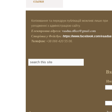
ссылки
Копіювання та передрук публікацій можливі лише при
узгодженні з адміністрацією сайту.
Електронна адреса:
vaadua.office@gmail.com
Сторінка у Фейсбук:
https://www.facebook.com/vaadua
Телефон:
+38 066 420 55 06.
Вх
Имя