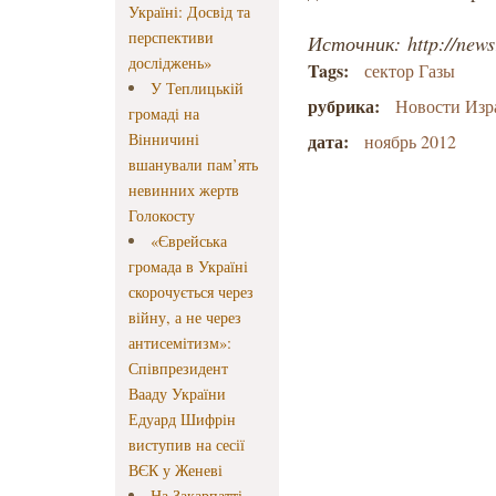
Україні: Досвід та
перспективи
Источник: http://newsr
досліджень»
Tags:
сектор Газы
У Теплицькій
рубрика:
Новости Изр
громаді на
Вінничині
дата:
ноябрь 2012
вшанували пам’ять
невинних жертв
Голокосту
«Єврейська
громада в Україні
скорочується через
війну, а не через
антисемітизм»:
Співпрезидент
Вааду України
Едуард Шифрін
виступив на сесії
ВЄК у Женеві
На Закарпатті