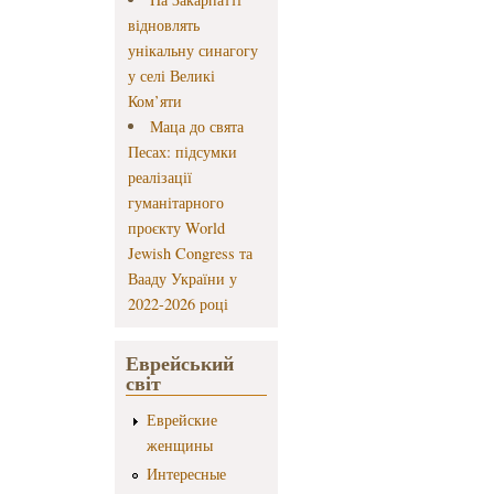
відновлять
унікальну синагогу
у селі Великі
Ком’яти
Маца до свята
Песах: підсумки
реалізації
гуманітарного
проєкту World
Jewish Congress та
Вааду України у
2022-2026 році
Еврейський
світ
Еврейские
женщины
Интересные