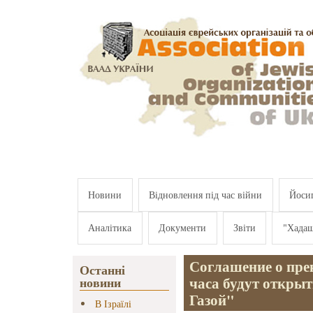
Перейти к основному содержанию
Новини
Відновлення під час війни
Йосип
Аналітика
Документи
Звіти
"Хада
Соглашение о пре
Останні
часа будут откры
новини
Газой"
В Ізраїлі