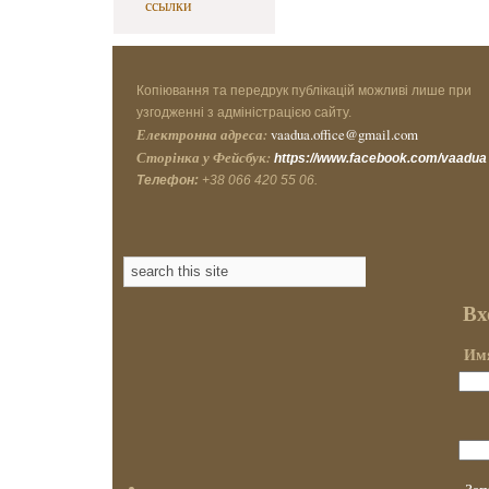
ссылки
Копіювання та передрук публікацій можливі лише при
узгодженні з адміністрацією сайту.
Електронна адреса:
vaadua.office@gmail.com
Сторінка у Фейсбук:
https://www.facebook.com/vaadua
Телефон:
+38 066 420 55 06.
Вх
Имя