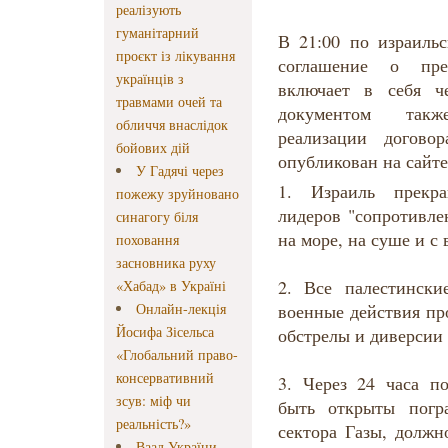
реалізують
гуманітарний
В 21:00 по израиль
проєкт із лікування
соглашение о пре
українців з
включает в себя ч
травмами очей та
документом такж
обличчя внаслідок
реализации догово
бойових дій
опубликован на сайте
У Гадячі через
1. Израиль прекра
пожежу зруйновано
лидеров "сопротивле
синагогу біля
на море, на суше и с 
поховання
засновника руху
2. Все палестинск
«Хабад» в Україні
Онлайн-лекція
военные действия пр
Йосифа Зісельса
обстрелы и диверсии 
«Глобальний право-
консервативний
3. Через 24 часа п
зсув: міф чи
быть открыты погр
реальність?»
сектора Газы, должн
Ваад України