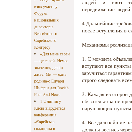
людей и ввоз то
взяв участь у
передвижение людей в
Форумі
національних
4.Дальнейшие требов
директорів
после вступления в с
Всесвітнього
Єврейського
Механизмы реализац
Конгресу
«Для мене єврей
1. С момента объявле
— це єврей. Немає
вступают все пункты 
значення, де він
заручиться гарантиям
живе. Ми — одна
строго следовать все
родина»: Едуард
Шифрін для Jewish
3. Каждая из сторон д
Post And News
обязательства не пре
1-2 липня у
нарушающих пункты 
Києві відбудеться
конференція
«Єврейська
4. Все дальнейшие п
спадщина в
должны вестись через