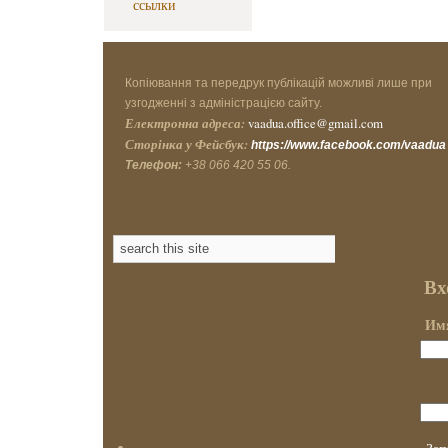
ссылки
Копіювання та передрук публікацій можливі лише при
узгодженні з адміністрацією сайту.
Електронна адреса:
vaadua.office@gmail.com
Сторінка у Фейсбук:
https://www.facebook.com/vaadua
Телефон:
+38 066 420 55 06.
Вх
Имя