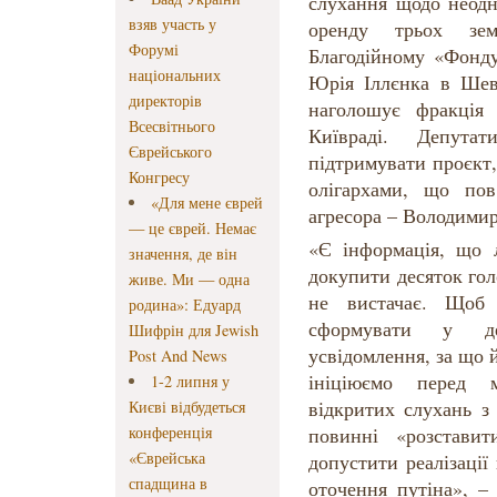
слухання щодо неодн
взяв участь у
оренду трьох зем
Форумі
Благодійному «Фонду
національних
Юрія Іллєнка в Шев
директорів
наголошує фракція 
Всесвітнього
Київраді. Депута
Єврейського
підтримувати проєкт
Конгресу
олігархами, що пов
«Для мене єврей
агресора – Володими
— це єврей. Немає
«Є інформація, що 
значення, де він
докупити десяток гол
живе. Ми — одна
не вистачає. Щоб 
родина»: Едуард
сформувати у де
Шифрін для Jewish
усвідомлення, за що
Post And News
ініціюємо перед 
1-2 липня у
відкритих слухань з
Києві відбудеться
конференція
повинні «розстави
«Єврейська
допустити реалізації
спадщина в
оточення путіна», –