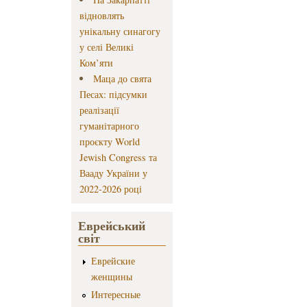
відновлять
унікальну синагогу
у селі Великі
Ком’яти
Маца до свята
Песах: підсумки
реалізації
гуманітарного
проєкту World
Jewish Congress та
Вааду України у
2022-2026 році
Еврейський
світ
Еврейские
женщины
Интересные