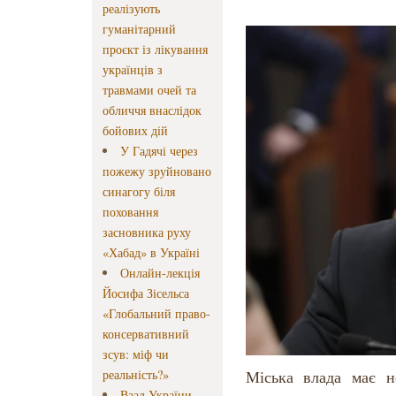
реалізують
гуманітарний
проєкт із лікування
українців з
травмами очей та
обличчя внаслідок
бойових дій
У Гадячі через
пожежу зруйновано
синагогу біля
поховання
засновника руху
«Хабад» в Україні
Онлайн-лекція
Йосифа Зісельса
«Глобальний право-
консервативний
зсув: міф чи
реальність?»
Міська влада має не
Ваад України