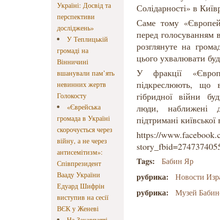
Україні: Досвід та
Солідарності» в Київ
перспективи
Саме тому «Європей
досліджень»
перед голосуванням 
У Теплицькій
розглянуте на грома
громаді на
цього ухвалювати буд
Вінничині
У фракції «Європе
вшанували пам’ять
підкреслюють, що в
невинних жертв
гібридної війни буд
Голокосту
«Єврейська
люди, наближені 
громада в Україні
підтримані київської 
скорочується через
https://www.facebook.
війну, а не через
story_fbid=27473740
антисемітизм»:
Tags:
Бабин Яр
Співпрезидент
Вааду України
рубрика:
Новости Изр
Едуард Шифрін
рубрика:
Музей Бабин
виступив на сесії
ВЄК у Женеві
На Закарпатті