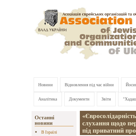
Перейти к основному содержанию
Новини
Відновлення під час війни
Йосип
Аналітика
Документи
Звіти
"Хада
«Євросолідарність
Останні
слухання щодо пер
новини
під приватний пр
В Ізраїлі